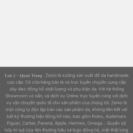
𝐋𝐮̛𝐮 𝐲́ - 𝐐𝐮𝐚𝐧 𝐓𝐫𝐨̣𝐧𝐠 : Zenio là xưởng sản xuất đồ da handmade
cao cấp. Có cửa hàng bán lẻ và trực tuyến chuyên cung cấp
dây đeo đồng hồ chất lượng và phụ kiện da. Với hệ thống
Showroom có sẵn, và dịch vụ Online trực tuyến cùng với dịch
vụ vận chuyển quốc tế cho sản phẩm của chúng tôi. Zenio là
một công ty độc lập bán các sản phẩm da, không liên kết với
bất kỳ thương hiệu đồng hồ nào, bao gồm Rolex, Audemars
Piguet, Cartier, Panerai, Apple, Hermes, Omega.... Quyền sở
hữu trí tuệ của tên thương hiệu và logo đồng hồ, mặt thắt lưng