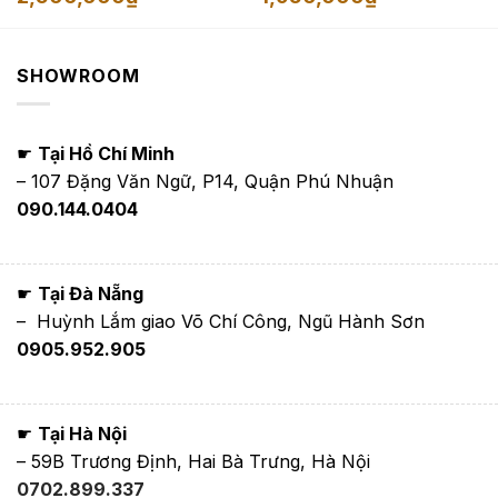
giá:
giá:
từ
từ
1,650,000₫
1,350,000₫
đến
đến
2,500,000₫
1,950,000₫
SHOWROOM
☛
Tại Hồ Chí Minh
– 107 Đặng Văn Ngữ, P14, Quận Phú Nhuận
090.144.0404
☛
Tại Đà Nẵng
– Huỳnh Lắm giao Võ Chí Công, Ngũ Hành Sơn
0905.952.905
☛
Tại Hà Nội
– 59B Trương Định, Hai Bà Trưng, Hà Nội
0702.899.337