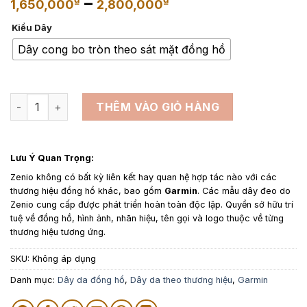
Khoảng
–
1,650,000
2,800,000
giá:
Kiểu Dây
từ
1,650,000₫
Dây cong bo tròn theo sát mặt đồng hồ
đến
2,800,000₫
Dây da đồng hồ thay thế cho Garmin da cá sấu màu vàng bò
THÊM VÀO GIỎ HÀNG
Lưu Ý Quan Trọng:
Zenio không có bất kỳ liên kết hay quan hệ hợp tác nào với các
thương hiệu đồng hồ khác, bao gồm
Garmin
. Các mẫu dây đeo do
Zenio cung cấp được phát triển hoàn toàn độc lập. Quyền sở hữu trí
tuệ về đồng hồ, hình ảnh, nhãn hiệu, tên gọi và logo thuộc về từng
thương hiệu tương ứng.
SKU:
Không áp dụng
Danh mục:
Dây da đồng hồ
,
Dây da theo thương hiệu
,
Garmin