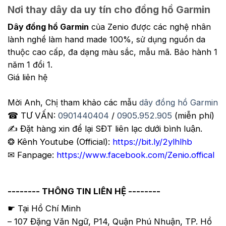
Nơi thay dây da uy tín cho đồng hồ Garmin
Dây đồng hồ Garmin
của Zenio được các nghệ nhân
lành nghề làm hand made 100%, sử dụng nguồn da
thuộc cao cấp, đa dạng màu sắc, mẫu mã. Bảo hành 1
năm 1 đổi 1.
Giá liên hệ
Mời Anh, Chị tham khảo các mẫu
dây đồng hồ Garmin
☎ TƯ VẤN:
0901440404
/
0905.952.905
(miễn phí)
✍️ Đặt hàng xin để lại SĐT liên lạc dưới bình luận.
❂ Kênh Youtube (Official):
https://bit.ly/2ylhlhb
✉ Fanpage:
https://www.facebook.com/Zenio.offical
-------- THÔNG TIN LIÊN HỆ --------
☛ Tại Hồ Chí Minh
– 107 Đặng Văn Ngữ, P14, Quận Phú Nhuận, TP. Hồ