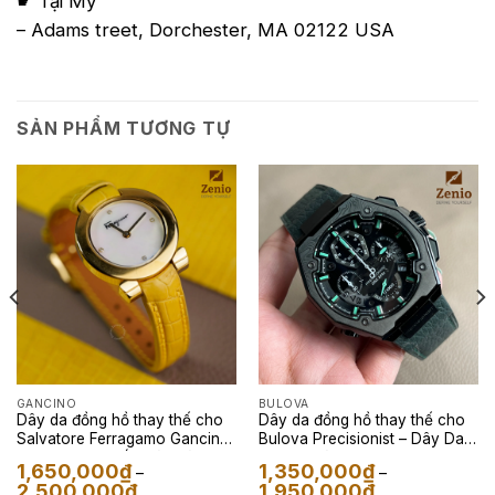
☛ Tại Mỹ
– Adams treet, Dorchester, MA 02122 USA
SẢN PHẨM TƯƠNG TỰ
GANCINO
BULOVA
Dây da đồng hồ thay thế cho
Dây da đồng hồ thay thế cho
Salvatore Ferragamo Gancino
Bulova Precisionist – Dây Da
– Dây Da Cá Sấu Màu Vàng
Epsom Màu Xám
1,650,000
₫
1,350,000
₫
–
–
Khoảng
Khoảng
2,500,000
₫
1,950,000
₫