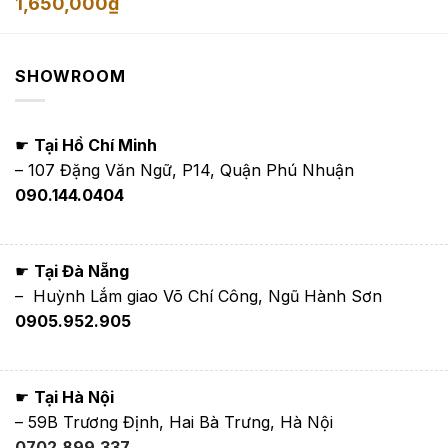
Khoảng
1,650,000
₫
từ
giá:
1,650,000₫
từ
đến
1,350,000₫
3,900,000₫
đến
1,650,000₫
SHOWROOM
☛
Tại Hồ Chí Minh
– 107 Đặng Văn Ngữ, P14, Quận Phú Nhuận
090.144.0404
☛
Tại Đà Nẵng
– Huỳnh Lắm giao Võ Chí Công, Ngũ Hành Sơn
0905.952.905
☛
Tại Hà Nội
– 59B Trương Định, Hai Bà Trưng, Hà Nội
0702.899.337