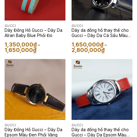
GUCCI
GUCCI
Dây Đồng Hồ Gucci – Dây Da
Dây da đồng hồ thay thế cho
Alran Baby Blue Phối Đỏ
Gucci – Dây Da Cá Sấu Màu
Đen
1,350,000
₫
1,650,000
₫
–
–
Khoảng
Khoảng
1,650,000
₫
2,800,000
₫
giá:
giá:
từ
từ
1,350,000₫
1,650,000₫
đến
đến
1,650,000₫
2,800,000₫
GUCCI
GUCCI
Dây Đồng Hồ Gucci – Dây Da
Dây da đồng hồ thay thế cho
Epsom Màu Đen Phối Vàng
Gucci – Dây Da Epsom Màu