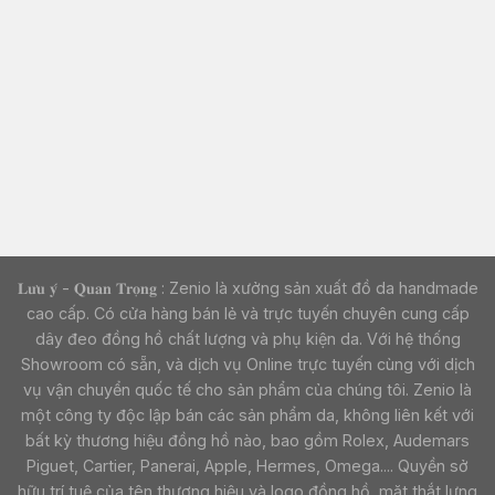
𝐋𝐮̛𝐮 𝐲́ - 𝐐𝐮𝐚𝐧 𝐓𝐫𝐨̣𝐧𝐠 : Zenio là xưởng sản xuất đồ da handmade
cao cấp. Có cửa hàng bán lẻ và trực tuyến chuyên cung cấp
dây đeo đồng hồ chất lượng và phụ kiện da. Với hệ thống
Showroom có sẵn, và dịch vụ Online trực tuyến cùng với dịch
vụ vận chuyển quốc tế cho sản phẩm của chúng tôi. Zenio là
một công ty độc lập bán các sản phẩm da, không liên kết với
bất kỳ thương hiệu đồng hồ nào, bao gồm Rolex, Audemars
Piguet, Cartier, Panerai, Apple, Hermes, Omega.... Quyền sở
hữu trí tuệ của tên thương hiệu và logo đồng hồ, mặt thắt lưng