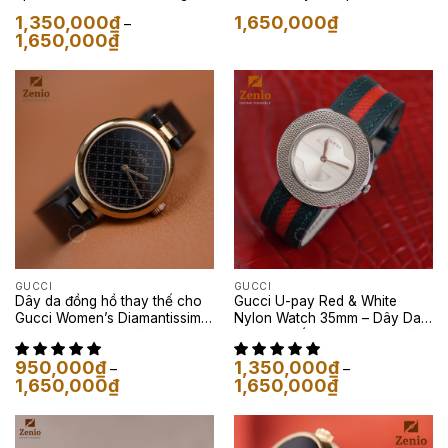
Đỏ
1,350,000
₫
1,650,000
₫
–
Khoảng
1,650,000
₫
giá:
từ
1,350,000₫
đến
1,650,000₫
GUCCI
GUCCI
Dây da đồng hồ thay thế cho
Gucci U-pay Red & White
Gucci Women’s Diamantissima
Nylon Watch 35mm – Dây Da
– Dây Da Nappa Màu Đen
Epsom Phối Màu Xanh Lá và
Đỏ
950,000
₫
1,350,000
₫
–
–
Khoảng
Khoảng
1,650,000
₫
1,650,000
₫
giá:
giá:
từ
từ
950,000₫
1,350,000₫
đến
đến
1,650,000₫
1,650,000₫