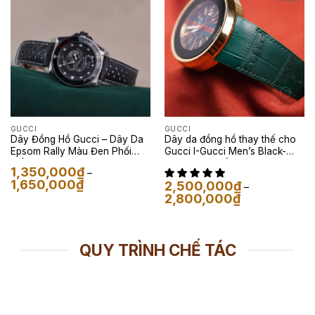
GUCCI
GUCCI
Dây Đồng Hồ Gucci – Dây Da
Dây da đồng hồ thay thế cho
Epsom Rally Màu Đen Phối
Gucci I-Gucci Men’s Black-
Trắng
Dây Da Cá Sấu Màu Xanh Rêu
1,350,000
₫
–
Khoảng
1,650,000
₫
2,500,000
₫
–
giá:
Khoảng
2,800,000
₫
từ
giá:
1,350,000₫
từ
đến
2,500,000₫
1,650,000₫
đến
2,800,000₫
QUY TRÌNH CHẾ TÁC