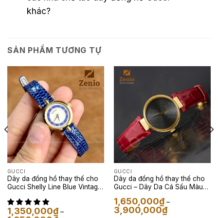
khác?
SẢN PHẨM TƯƠNG TỰ
GUCCI
GUCCI
Dây da đồng hồ thay thế cho
Dây da đồng hồ thay thế cho
Gucci Shelly Line Blue Vintage
Gucci – Dây Da Cá Sấu Màu
– Dây Da Kỳ Đà Màu Navy
Đỏ
1,650,000
₫
–
Khoảng
3,900,000
₫
1,350,000
₫
–
giá: