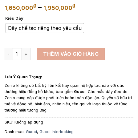
Khoảng
–
₫
₫
1,650,000
1,950,000
giá:
Kiểu Dây
từ
1,650,000₫
Dây chế tác riêng theo yêu cầu
đến
1,950,000₫
Dây da đồng hồ thay thế cho Gucci Interlocking Grammy- D
THÊM VÀO GIỎ HÀNG
Lưu Ý Quan Trọng:
Zenio không có bất kỳ liên kết hay quan hệ hợp tác nào với các
thương hiệu đồng hồ khác, bao gồm
Gucci
. Các mẫu dây đeo do
Zenio cung cấp được phát triển hoàn toàn độc lập. Quyền sở hữu trí
tuệ về đồng hồ, hình ảnh, nhãn hiệu, tên gọi và logo thuộc về từng
thương hiệu tương ứng.
SKU:
Không áp dụng
Danh mục:
Gucci
,
Gucci Interlocking