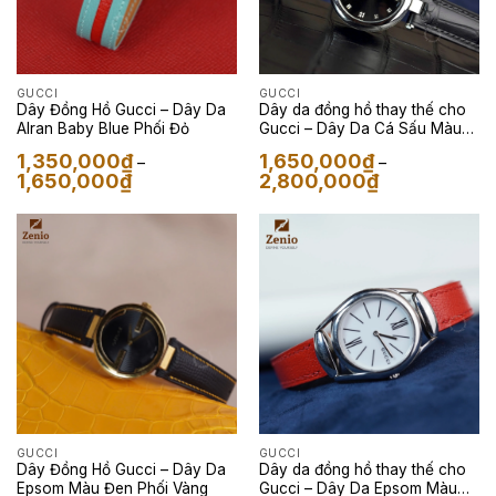
GUCCI
GUCCI
Dây Đồng Hồ Gucci – Dây Da
Dây da đồng hồ thay thế cho
Alran Baby Blue Phối Đỏ
Gucci – Dây Da Cá Sấu Màu
Đen
1,350,000
₫
1,650,000
₫
–
–
Khoảng
Khoảng
1,650,000
₫
2,800,000
₫
giá:
giá:
từ
từ
1,350,000₫
1,650,000₫
đến
đến
1,650,000₫
2,800,000₫
GUCCI
GUCCI
Dây Đồng Hồ Gucci – Dây Da
Dây da đồng hồ thay thế cho
Epsom Màu Đen Phối Vàng
Gucci – Dây Da Epsom Màu