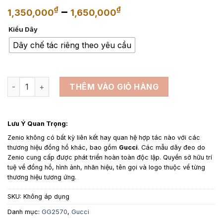
Khoảng
–
₫
₫
1,350,000
1,650,000
giá:
Kiểu Dây
từ
1,350,000₫
Dây chế tác riêng theo yêu cầu
đến
1,650,000₫
Dây da đồng hồ thay thế cho Gucci Watch Silver - Dây Da E
THÊM VÀO GIỎ HÀNG
Lưu Ý Quan Trọng:
Zenio không có bất kỳ liên kết hay quan hệ hợp tác nào với các
thương hiệu đồng hồ khác, bao gồm
Gucci
. Các mẫu dây đeo do
Zenio cung cấp được phát triển hoàn toàn độc lập. Quyền sở hữu trí
tuệ về đồng hồ, hình ảnh, nhãn hiệu, tên gọi và logo thuộc về từng
thương hiệu tương ứng.
SKU:
Không áp dụng
Danh mục:
GG2570
,
Gucci