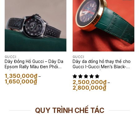
GUCCI
GUCCI
Dây Đồng Hồ Gucci – Dây Da
Dây da đồng hồ thay thế cho
Epsom Rally Màu Đen Phối
Gucci I-Gucci Men’s Black-
Trắng
Dây Da Cá Sấu Màu Xanh Rêu
1,350,000
₫
–
Khoảng
1,650,000
₫
2,500,000
₫
–
giá:
Khoảng
2,800,000
₫
từ
giá:
1,350,000₫
từ
đến
2,500,000₫
1,650,000₫
đến
2,800,000₫
QUY TRÌNH CHẾ TÁC