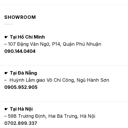
950,000₫
từ
đến
2,500,000₫
1,650,000₫
đến
3,200,000₫
SHOWROOM
☛
Tại Hồ Chí Minh
– 107 Đặng Văn Ngữ, P14, Quận Phú Nhuận
090.144.0404
☛
Tại Đà Nẵng
– Huỳnh Lắm giao Võ Chí Công, Ngũ Hành Sơn
0905.952.905
☛
Tại Hà Nội
– 59B Trương Định, Hai Bà Trưng, Hà Nội
0702.899.337