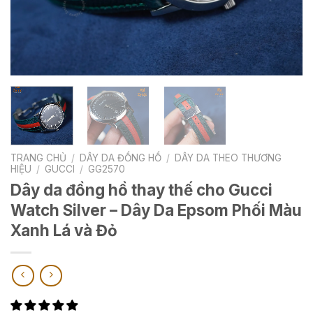
TRANG CHỦ
/
DÂY DA ĐỒNG HỒ
/
DÂY DA THEO THƯƠNG
HIỆU
/
GUCCI
/
GG2570
Dây da đồng hồ thay thế cho Gucci
Watch Silver – Dây Da Epsom Phối Màu
Xanh Lá và Đỏ