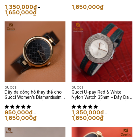
Đỏ
1,350,000
₫
1,650,000
₫
–
Khoảng
1,650,000
₫
giá:
từ
1,350,000₫
đến
1,650,000₫
GUCCI
GUCCI
Dây da đồng hồ thay thế cho
Gucci U-pay Red & White
Gucci Women’s Diamantissima
Nylon Watch 35mm – Dây Da
– Dây Da Nappa Màu Đen
Epsom Phối Màu Xanh Lá và
Đỏ
950,000
₫
1,350,000
₫
–
–
Khoảng
Khoảng
1,650,000
₫
1,650,000
₫
giá:
giá:
từ
từ
950,000₫
1,350,000₫
đến
đến
1,650,000₫
1,650,000₫