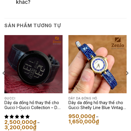
khác?
SẢN PHẨM TƯƠNG TỰ
GUCCI
DÂY DA ĐỒNG HỒ
Dây da đồng hồ thay thế cho
Dây da đồng hồ thay thế cho
Gucci I-Gucci Collection – Dây
Gucci Shelly Line Blue Vintage
Da Cá Sấu Màu Đen
da kỳ đà màu xanh navy
950,000
₫
–
Khoảng
1,650,000
₫
2,500,000
₫
–
giá:
Khoảng
3,200,000
₫
từ
giá: