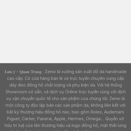
𝐋𝐮̛𝐮 𝐲́ - 𝐐𝐮𝐚𝐧 𝐓𝐫𝐨̣𝐧𝐠 : Zenio là xưởng sản xuất đồ da handmade
cao cấp. Có cửa hàng bán lẻ và trực tuyến chuyên cung cấp
dây đeo đồng hồ chất lượng và phụ kiện da. Với hệ thống
Showroom có sẵn, và dịch vụ Online trực tuyến cùng với dịch
vụ vận chuyển quốc tế cho sản phẩm của chúng tôi. Zenio là
một công ty độc lập bán các sản phẩm da, không liên kết với
bất kỳ thương hiệu đồng hồ nào, bao gồm Rolex, Audemars
Piguet, Cartier, Panerai, Apple, Hermes, Omega.... Quyền sở
hữu trí tuệ của tên thương hiệu và logo đồng hồ, mặt thắt lưng