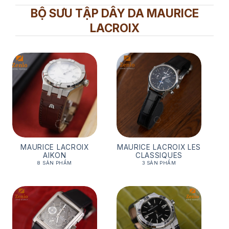
2,800,000₫
1,650,000₫
BỘ SƯU TẬP DÂY DA MAURICE
LACROIX
MAURICE LACROIX
MAURICE LACROIX LES
AIKON
CLASSIQUES
8 SẢN PHẨM
3 SẢN PHẨM