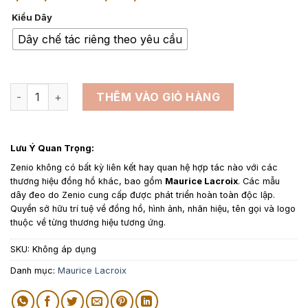
giá:
Kiểu Dây
từ
1,650,000₫
Dây chế tác riêng theo yêu cầu
đến
2,800,000₫
Dây da đồng hồ thay thế cho Maurice Lacroix Masterpiece 
THÊM VÀO GIỎ HÀNG
Lưu Ý Quan Trọng:
Zenio không có bất kỳ liên kết hay quan hệ hợp tác nào với các
thương hiệu đồng hồ khác, bao gồm
Maurice Lacroix
. Các mẫu
dây đeo do Zenio cung cấp được phát triển hoàn toàn độc lập.
Quyền sở hữu trí tuệ về đồng hồ, hình ảnh, nhãn hiệu, tên gọi và logo
thuộc về từng thương hiệu tương ứng.
SKU:
Không áp dụng
Danh mục:
Maurice Lacroix