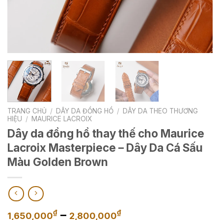
TRANG CHỦ
/
DÂY DA ĐỒNG HỒ
/
DÂY DA THEO THƯƠNG
HIỆU
/
MAURICE LACROIX
Dây da đồng hồ thay thế cho Maurice
Lacroix Masterpiece – Dây Da Cá Sấu
Màu Golden Brown
Khoảng
–
₫
₫
1,650,000
2,800,000