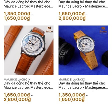
Dây da đồng hồ thay thế cho
Dây da đồng hồ thay thế cho
Maurice Lacroix Masterpiece –
Maurice Lacroix Masterpiece –
Dây Da Rally Đen Phối Đỏ
Dây Da Cá Sấu Màu Đen
1,350,000
₫
1,650,000
₫
–
–
Khoảng
Khoảng
1,650,000
₫
2,800,000
₫
giá:
giá:
từ
từ
1,350,000₫
1,650,000₫
đến
đến
1,650,000₫
2,800,000₫
MAURICE LACROIX
MAURICE LACROIX
Dây da đồng hồ thay thế cho
Dây da đồng hồ thay thế cho
Maurice Lacroix Masterpiece –
Maurice Lacroix Masterpiece –
Dây Da Cá Sấu Màu Golden
Dây Da Rally Kem Phối Vàng
1,650,000
₫
1,350,000
₫
–
–
Brown
Khoảng
Khoảng
2,800,000
₫
1,650,000
₫
giá:
giá:
từ
từ
1,650,000₫
1,350,000₫
đến
đến