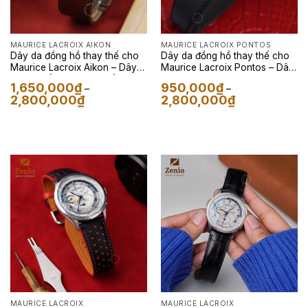
MAURICE LACROIX AIKON
MAURICE LACROIX PONTOS
Dây da đồng hồ thay thế cho
Dây da đồng hồ thay thế cho
Maurice Lacroix Aikon – Dây
Maurice Lacroix Pontos – Dây
Da Cá Sấu Màu Nâu Đất
Da Nappa Màu Đen
1,650,000
₫
950,000
₫
–
–
Khoảng
Khoảng
2,800,000
₫
2,800,000
₫
giá:
giá:
từ
từ
1,650,000₫
950,000₫
đến
đến
2,800,000₫
2,800,000₫
MAURICE LACROIX
MAURICE LACROIX