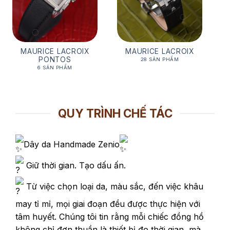
MAURICE LACROIX
MAURICE LACROIX
PONTOS
28 SẢN PHẨM
6 SẢN PHẨM
QUY TRÌNH CHẾ TÁC
Dây da Handmade Zenio
Giữ thời gian. Tạo dấu ấn.
Từ việc chọn loại da, màu sắc, đến việc khâu
may tỉ mỉ, mọi giai đoạn đều được thực hiện với
tâm huyết. Chúng tôi tin rằng mỗi chiếc đồng hồ
không chỉ đơn thuần là thiết bị đo thời gian, mà