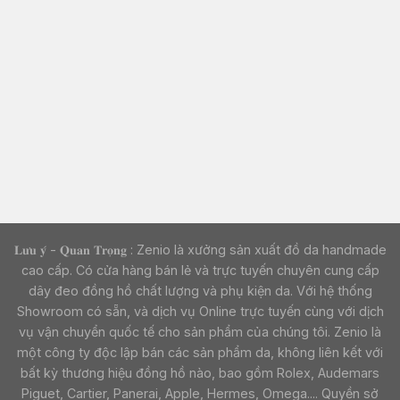
𝐋𝐮̛𝐮 𝐲́ - 𝐐𝐮𝐚𝐧 𝐓𝐫𝐨̣𝐧𝐠 : Zenio là xưởng sản xuất đồ da handmade
cao cấp. Có cửa hàng bán lẻ và trực tuyến chuyên cung cấp
dây đeo đồng hồ chất lượng và phụ kiện da. Với hệ thống
Showroom có sẵn, và dịch vụ Online trực tuyến cùng với dịch
vụ vận chuyển quốc tế cho sản phẩm của chúng tôi. Zenio là
một công ty độc lập bán các sản phẩm da, không liên kết với
bất kỳ thương hiệu đồng hồ nào, bao gồm Rolex, Audemars
Piguet, Cartier, Panerai, Apple, Hermes, Omega.... Quyền sở