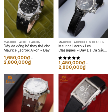
MAURICE LACROIX AIKON
MAURICE LACROIX LES CLASSIQUES
Dây da đồng hồ thay thế cho
Maurice Lacroix Les
Maurice Lacroix Aikon – Dây
Classiques – Dây Da Cá Sấu
Da Cá Sấu Màu Đen
Màu Đen
1,650,000
₫
–
Khoảng
2,800,000
₫
1,450,000
₫
–
giá:
Khoảng
2,800,000
₫
từ
giá:
1,650,000₫
từ
đến
1,450,000₫
2,800,000₫
đến
2,800,000₫