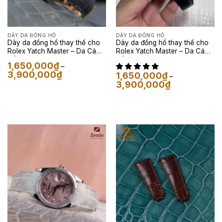
DÂY DA ĐỒNG HỒ
DÂY DA ĐỒNG HỒ
Dây da đồng hồ thay thế cho
Dây da đồng hồ thay thế cho
Rolex Yatch Master – Da Cá
Rolex Yatch Master – Da Cá
Sấu Màu Xám
Sấu Màu Đen
1,650,000
₫
–
Khoảng
3,900,000
₫
1,650,000
₫
–
giá:
Khoảng
3,900,000
₫
từ
giá:
1,650,000₫
từ
đến
1,650,000₫
3,900,000₫
đến
3,900,000₫