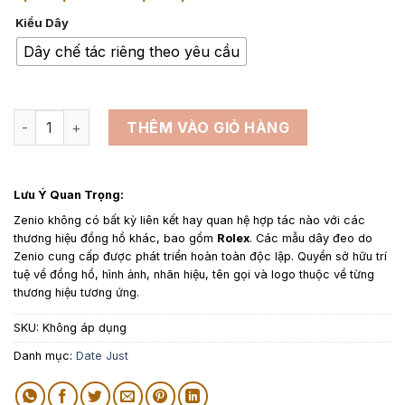
giá:
Kiểu Dây
từ
2,500,000₫
Dây chế tác riêng theo yêu cầu
đến
4,500,000₫
Dây da đồng hồ thay thế cho Rolex Date Just - Dây Da Cá S
THÊM VÀO GIỎ HÀNG
Lưu Ý Quan Trọng:
Zenio không có bất kỳ liên kết hay quan hệ hợp tác nào với các
thương hiệu đồng hồ khác, bao gồm
Rolex
. Các mẫu dây đeo do
Zenio cung cấp được phát triển hoàn toàn độc lập. Quyền sở hữu trí
tuệ về đồng hồ, hình ảnh, nhãn hiệu, tên gọi và logo thuộc về từng
thương hiệu tương ứng.
SKU:
Không áp dụng
Danh mục:
Date Just