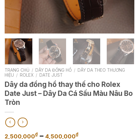
TRANG CHỦ
/
DÂY DA ĐỒNG HỒ
/
DÂY DA THEO THƯƠNG
HIỆU
/
ROLEX
/
DATE JUST
Dây da đồng hồ thay thế cho Rolex
Date Just – Dây Da Cá Sấu Màu Nâu Bo
Tròn
Khoảng
–
₫
₫
2,500,000
4,500,000