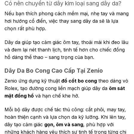
Có nên chuyển từ dây kim loại sang dây da?
Nếu bạn thích phong cách mềm mại, nhẹ tay và mang
hơi hướng cổ điển, việc thay sang dây da sẽ là lựa
chọn rất phù hợp.
Dây da giúp tạo cảm giác ôm tay, thoải mái khi đeo lâu
và đem lại nét thanh lịch, tinh tế hơn cho chiếc đồng
hồ dáng thể thao – sang trọng của bạn.
Dây Da Bo Cong Cao Cấp Tại Zenio
Zenio ứng dụng kỹ thuật
đổ cốt bo cong
theo dáng vỏ
Rolex, tạo đường cong liền mạch giúp dây da
ôm sát
mặt đồng hồ
và hạn chế khe hở.
Mỗi bộ dây được chế tác thủ công: cắt phôi, may tay,
hoàn thiện cạnh và lựa chọn da kỹ lưỡng. Khi lên tay,
dây tạo cảm giác
gọn, ôm và sang
, phù hợp với
những khách hàng yêu thích sự tinh tế trong từng chi