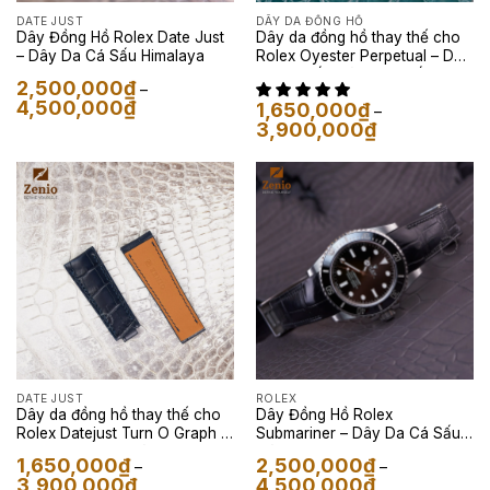
DATE JUST
DÂY DA ĐỒNG HỒ
Dây Đồng Hồ Rolex Date Just
Dây da đồng hồ thay thế cho
– Dây Da Cá Sấu Himalaya
Rolex Oyester Perpetual – Dây
Da Cá Sấu Màu Nâu Đất
2,500,000
₫
–
Khoảng
4,500,000
₫
1,650,000
₫
–
giá:
Khoảng
3,900,000
₫
từ
giá:
2,500,000₫
từ
đến
1,650,000₫
4,500,000₫
đến
3,900,000₫
DATE JUST
ROLEX
Dây da đồng hồ thay thế cho
Dây Đồng Hồ Rolex
Rolex Datejust Turn O Graph –
Submariner – Dây Da Cá Sấu
Dây da Aligator màu Navy
Màu Đen
1,650,000
₫
2,500,000
₫
–
–
Khoảng
Khoảng
3,900,000
₫
4,500,000
₫