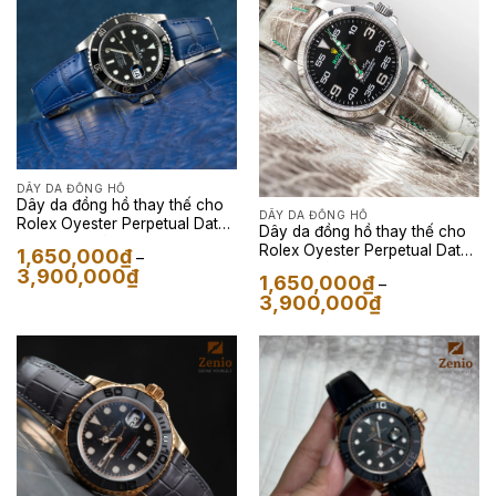
DÂY DA ĐỒNG HỒ
Dây da đồng hồ thay thế cho
DÂY DA ĐỒNG HỒ
Rolex Oyester Perpetual Date
Dây da đồng hồ thay thế cho
Henglong Màu Navy
Rolex Oyester Perpetual Date
1,650,000
₫
–
Epsom Màu Eutope
Khoảng
3,900,000
₫
1,650,000
₫
–
giá:
Khoảng
3,900,000
₫
từ
giá:
1,650,000₫
từ
đến
1,650,000₫
3,900,000₫
đến
3,900,000₫