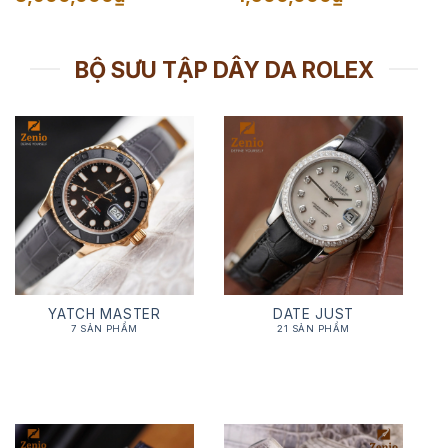
giá:
giá:
từ
từ
1,650,000₫
2,500,000₫
đến
đến
3,900,000₫
4,500,000₫
BỘ SƯU TẬP DÂY DA ROLEX
YATCH MASTER
DATE JUST
7 SẢN PHẨM
21 SẢN PHẨM