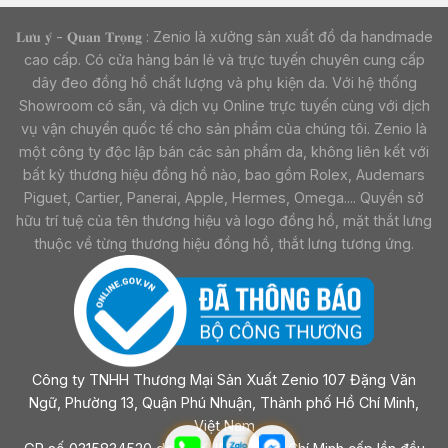
𝐋𝐮̛𝐮 𝐲́ - 𝐐𝐮𝐚𝐧 𝐓𝐫𝐨̣𝐧𝐠 : Zenio là xưởng sản xuất đồ da handmade
cao cấp. Có cửa hàng bán lẻ và trực tuyến chuyên cung cấp
dây đeo đồng hồ chất lượng và phụ kiện da. Với hệ thống
Showroom có sẵn, và dịch vụ Online trực tuyến cùng với dịch
vụ vận chuyển quốc tế cho sản phẩm của chúng tôi. Zenio là
một công ty độc lập bán các sản phẩm da, không liên kết với
bất kỳ thương hiệu đồng hồ nào, bao gồm Rolex, Audemars
Piguet, Cartier, Panerai, Apple, Hermes, Omega.... Quyền sở
hữu trí tuệ của tên thương hiệu và logo đồng hồ, mặt thắt lưng
thuộc về từng thương hiệu đồng hồ, thắt lưng tương ứng.
Công ty TNHH Thương Mại Sản Xuất Zenio 107 Đặng Văn
Ngữ, Phường 13, Quận Phú Nhuận, Thành phố Hồ Chí Minh,
Việt Nam