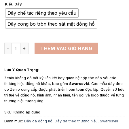
giá:
Kiểu Dây
từ
1,350,000₫
Dây chế tác riêng theo yêu cầu
đến
Dây cong bo tròn theo sát mặt đồng hồ
1,650,000₫
Dây da đồng hồ thay thế cho Swarovski màu hồng da bê Ph
THÊM VÀO GIỎ HÀNG
Lưu Ý Quan Trọng:
Zenio không có bất kỳ liên kết hay quan hệ hợp tác nào với các
thương hiệu đồng hồ khác, bao gồm
Swarosvki
. Các mẫu dây đeo
do Zenio cung cấp được phát triển hoàn toàn độc lập. Quyền sở hữu
trí tuệ về đồng hồ, hình ảnh, nhãn hiệu, tên gọi và logo thuộc về từng
thương hiệu tương ứng.
SKU:
Không áp dụng
Danh mục:
Dây da đồng hồ
,
Dây da theo thương hiệu
,
Swarosvki