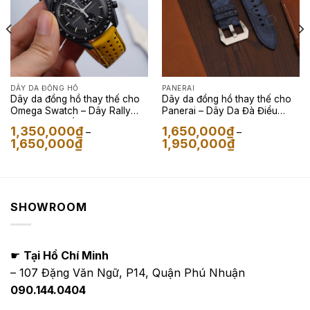
DÂY DA ĐỒNG HỒ
PANERAI
Dây da đồng hồ thay thế cho
Dây da đồng hồ thay thế cho
Omega Swatch – Dây Rally
Panerai – Dây Da Đà Điểu
Màu Vàng Phối Đen
Nubuck Màu Xanh Navy
1,350,000
₫
1,650,000
₫
–
–
Khoảng
Khoảng
1,650,000
₫
1,950,000
₫
giá:
giá:
từ
từ
1,350,000₫
1,650,000₫
đến
đến
1,650,000₫
1,950,000₫
SHOWROOM
☛
Tại Hồ Chí Minh
– 107 Đặng Văn Ngữ, P14, Quận Phú Nhuận
090.144.0404