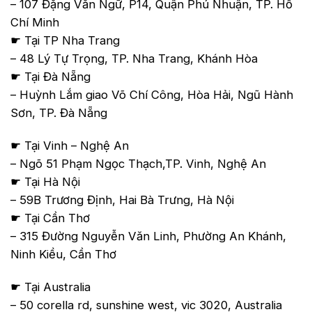
– 107 Đặng Văn Ngữ, P14, Quận Phú Nhuận, TP. Hồ
Chí Minh
☛ Tại TP Nha Trang
– 48 Lý Tự Trọng, TP. Nha Trang, Khánh Hòa
☛ Tại Đà Nẵng
– Huỳnh Lắm giao Võ Chí Công, Hòa Hải, Ngũ Hành
Sơn, TP. Đà Nẵng
☛ Tại Vinh – Nghệ An
– Ngõ 51 Phạm Ngọc Thạch,TP. Vinh, Nghệ An
☛ Tại Hà Nội
– 59B Trương Định, Hai Bà Trưng, Hà Nội
☛ Tại Cần Thơ
– 315 Đường Nguyễn Văn Linh, Phường An Khánh,
Ninh Kiều, Cần Thơ
☛ Tại Australia
– 50 corella rd, sunshine west, vic 3020, Australia