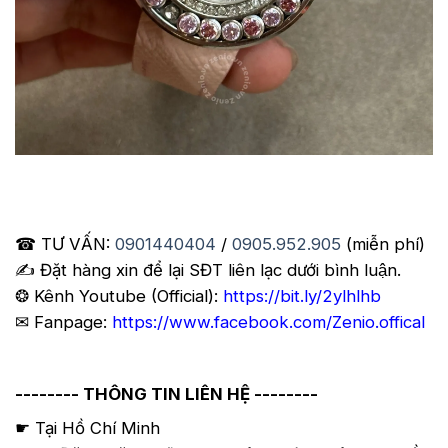
☎ TƯ VẤN:
0901440404
/
0905.952.905
(miễn phí)
✍️ Đặt hàng xin để lại SĐT liên lạc dưới bình luận.
❂ Kênh Youtube (Official):
https://bit.ly/2ylhlhb
✉ Fanpage:
https://www.facebook.com/Zenio.offical
-------- THÔNG TIN LIÊN HỆ --------
☛ Tại Hồ Chí Minh