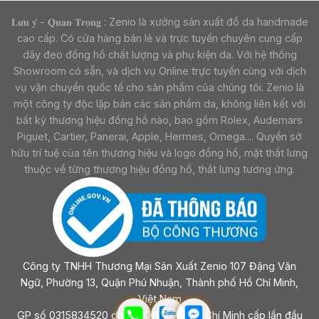
𝐋𝐮̛𝐮 𝐲́ - 𝐐𝐮𝐚𝐧 𝐓𝐫𝐨̣𝐧𝐠 : Zenio là xưởng sản xuất đồ da handmade
cao cấp. Có cửa hàng bán lẻ và trực tuyến chuyên cung cấp
dây đeo đồng hồ chất lượng và phụ kiện da. Với hệ thống
Showroom có sẵn, và dịch vụ Online trực tuyến cùng với dịch
vụ vận chuyển quốc tế cho sản phẩm của chúng tôi. Zenio là
một công ty độc lập bán các sản phẩm da, không liên kết với
bất kỳ thương hiệu đồng hồ nào, bao gồm Rolex, Audemars
Piguet, Cartier, Panerai, Apple, Hermes, Omega.... Quyền sở
hữu trí tuệ của tên thương hiệu và logo đồng hồ, mặt thắt lưng
thuộc về từng thương hiệu đồng hồ, thắt lưng tương ứng.
Công ty TNHH Thương Mại Sản Xuất Zenio 107 Đặng Văn
Ngữ, Phường 13, Quận Phú Nhuận, Thành phố Hồ Chí Minh,
Việt Nam
GP số 0315834520 do sở KHĐT Tp Hồ Chí Minh cấp lần đầu