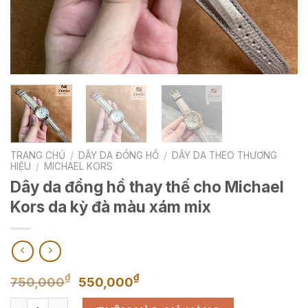
TRANG CHỦ
/
DÂY DA ĐỒNG HỒ
/
DÂY DA THEO THƯƠNG
HIỆU
/
MICHAEL KORS
Dây da đồng hồ thay thế cho Michael
Kors da kỳ đà màu xám mix
Giá
Giá
₫
₫
750,000
550,000
gốc
hiện
Dây da đồng hồ thay thế cho Michael Kors da kỳ đà màu xám