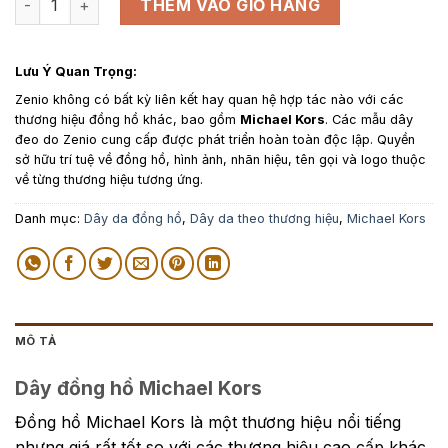
là:
tại
THÊM VÀO GIỎ HÀNG
750,000₫.
là:
550,000₫.
Lưu Ý Quan Trọng:
Zenio không có bất kỳ liên kết hay quan hệ hợp tác nào với các
thương hiệu đồng hồ khác, bao gồm
Michael Kors
. Các mẫu dây
đeo do Zenio cung cấp được phát triển hoàn toàn độc lập. Quyền
sở hữu trí tuệ về đồng hồ, hình ảnh, nhãn hiệu, tên gọi và logo thuộc
về từng thương hiệu tương ứng.
Danh mục:
Dây da đồng hồ
,
Dây da theo thương hiệu
,
Michael Kors
MÔ TẢ
Dây đồng hồ Michael Kors
Đồng hồ Michael Kors là một thương hiệu nổi tiếng
nhưng giá rất tốt so với các thương hiệu cao cấp khác.