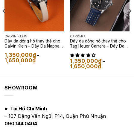
CALVIN KLEIN
CARRERA
Dây da đồng hồ thay thế cho
Dây da đồng hồ thay thế cho
Calvin Klein – Dây Da Nappa
Tag Heuer Carrera – Dây Da
Màu Kem Nhạt
Alran Màu Xanh Navy
1,350,000
₫
–
Khoảng
1,650,000
₫
1,350,000
₫
–
giá:
Khoảng
1,650,000
₫
từ
giá:
1,350,000₫
từ
đến
1,350,000₫
1,650,000₫
đến
1,650,000₫
SHOWROOM
☛
Tại Hồ Chí Minh
– 107 Đặng Văn Ngữ, P14, Quận Phú Nhuận
090.144.0404