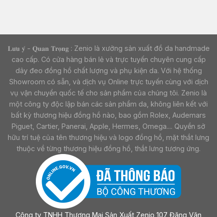
𝐋𝐮̛𝐮 𝐲́ - 𝐐𝐮𝐚𝐧 𝐓𝐫𝐨̣𝐧𝐠 : Zenio là xưởng sản xuất đồ da handmade
cao cấp. Có cửa hàng bán lẻ và trực tuyến chuyên cung cấp
dây đeo đồng hồ chất lượng và phụ kiện da. Với hệ thống
Showroom có sẵn, và dịch vụ Online trực tuyến cùng với dịch
vụ vận chuyển quốc tế cho sản phẩm của chúng tôi. Zenio là
một công ty độc lập bán các sản phẩm da, không liên kết với
bất kỳ thương hiệu đồng hồ nào, bao gồm Rolex, Audemars
Piguet, Cartier, Panerai, Apple, Hermes, Omega.... Quyền sở
hữu trí tuệ của tên thương hiệu và logo đồng hồ, mặt thắt lưng
thuộc về từng thương hiệu đồng hồ, thắt lưng tương ứng.
Công ty TNHH Thương Mại Sản Xuất Zenio 107 Đặng Văn