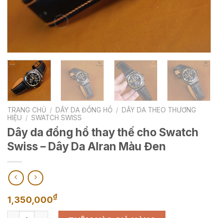
TRANG CHỦ
/
DÂY DA ĐỒNG HỒ
/
DÂY DA THEO THƯƠNG
HIỆU
/
SWATCH SWISS
Dây da đồng hồ thay thế cho Swatch
Swiss – Dây Da Alran Màu Đen
₫
1,350,000
Dây da đồng hồ thay thế cho Swatch Swiss - Dây Da Alran M