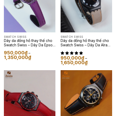
SWATCH SWISS
SWATCH SWISS
Dây da đồng hồ thay thế cho
Dây da đồng hồ thay thế cho
Swatch Swiss – Dây Da Epsom
Swatch Swiss – Dây Da Alran
Màu Tím
Màu Eutope
950,000
₫
–
Khoảng
1,350,000
₫
950,000
₫
–
giá:
Khoảng
1,650,000
₫
từ
giá:
950,000₫
từ
đến
950,000₫
1,350,000₫
đến
1,650,000₫