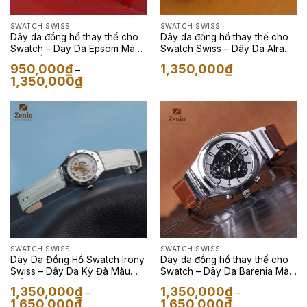
SWATCH SWISS
SWATCH SWISS
Dây da đồng hồ thay thế cho
Dây da đồng hồ thay thế cho
Swatch – Dây Da Epsom Màu
Swatch Swiss – Dây Da Alran
Đỏ Phối Chỉ Đen
Màu Đen
950,000
₫
1,350,000
₫
–
Khoảng
1,350,000
₫
giá:
từ
950,000₫
đến
1,350,000₫
SWATCH SWISS
SWATCH SWISS
Dây Da Đồng Hồ Swatch Irony
Dây da đồng hồ thay thế cho
Swiss – Dây Da Kỳ Đà Màu
Swatch – Dây Da Barenia Màu
Trắng
Nâu
1,350,000
₫
1,350,000
₫
–
–
Khoảng
Khoảng
1,650,000
₫
1,650,000
₫