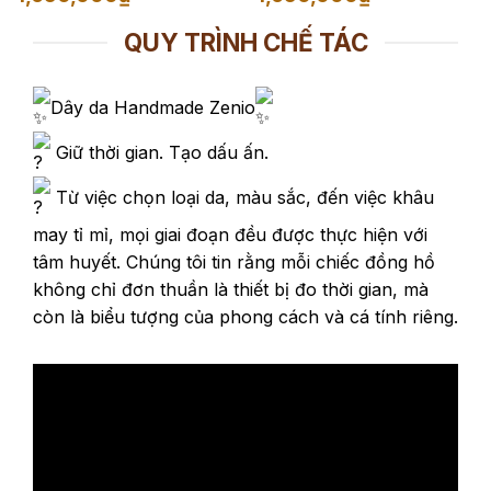
giá:
giá:
từ
từ
1,350,000₫
1,350,000₫
QUY TRÌNH CHẾ TÁC
đến
đến
1,650,000₫
1,650,000₫
Dây da Handmade Zenio
Giữ thời gian. Tạo dấu ấn.
Từ việc chọn loại da, màu sắc, đến việc khâu
may tỉ mỉ, mọi giai đoạn đều được thực hiện với
tâm huyết. Chúng tôi tin rằng mỗi chiếc đồng hồ
không chỉ đơn thuần là thiết bị đo thời gian, mà
còn là biểu tượng của phong cách và cá tính riêng.