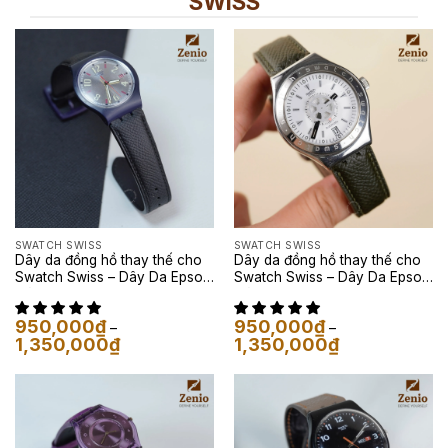
SWISS
SWATCH SWISS
SWATCH SWISS
Dây da đồng hồ thay thế cho
Dây da đồng hồ thay thế cho
Swatch Swiss – Dây Da Epsom
Swatch Swiss – Dây Da Epsom
Màu Đen
Màu Rêu
950,000
₫
950,000
₫
–
–
Khoảng
Khoảng
1,350,000
₫
1,350,000
₫
giá:
giá:
từ
từ
950,000₫
950,000₫
đến
đến
1,350,000₫
1,350,000₫