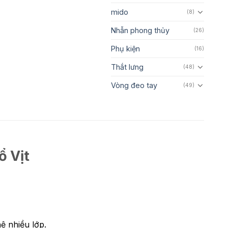
mido
(8)
Nhẫn phong thủy
(26)
Phụ kiện
(16)
Thắt lưng
(48)
Vòng đeo tay
(49)
ổ Vịt
ệ nhiều lớp.