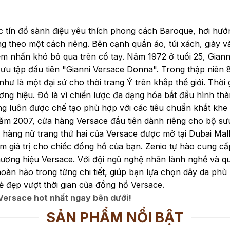
ác tín đồ sành điệu yêu thích phong cách Baroque, hơi hướ
ọng theo một cách riêng. Bên cạnh quần áo, túi xách, giày 
iểm nhấn khó bỏ qua trên cổ tay. Năm 1972 ở tuổi 25, Gian
ưu tập đầu tiên "Gianni Versace Donna". Trong thập niên 8
 là một đại sứ cho thời trang Ý trên khắp thế giới. Thời
ương hiệu. Đó là vì chiến lược đa dạng hóa bắt đầu hình th
g luôn được chế tạo phù hợp với các tiêu chuẩn khắt khe 
ăm 2007, cửa hàng Versace đầu tiên dành riêng cho bộ sư
hàng nữ trang thứ hai của Versace được mở tại Dubai Mall
 giá trị cho chiếc đồng hồ của bạn. Zenio tự hào cung cấp 
hương hiệu Versace. Với đội ngũ nghệ nhân lành nghề và q
hoàn hảo trong từng chi tiết, giúp bạn lựa chọn dây da ph
 đẹp vượt thời gian của đồng hồ Versace.
 Versace
hot nhất ngay bên dưới!
SẢN PHẨM NỔI BẬT