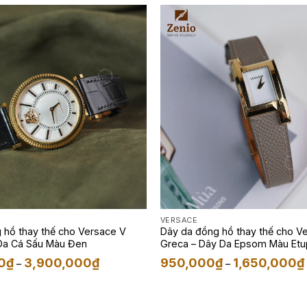
VERSACE
 hồ thay thế cho Versace V
Dây da đồng hồ thay thế cho V
 Da Cá Sấu Màu Đen
Greca – Dây Da Epsom Màu Et
Khoảng
0
₫
3,900,000
₫
950,000
₫
1,650,000
₫
–
–
giá:
từ
1,650,000₫
đến