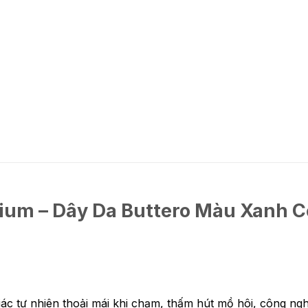
ium – Dây Da Buttero Màu Xanh C
c tự nhiên thoải mái khi chạm, thấm hút mồ hôi, công ngh