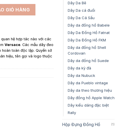
1,650,000₫
Dây Da Bê
 Versace Hellenyium - Dây Da Buttero Màu Xanh Cổ Vịt số lượ
O GIỎ HÀNG
Dây Da cá đuối
Dây Da Cá Sấu
Dây da đồng hồ Babele
Dây Da Đồng Hồ Fatnat
y quan hệ hợp tác nào với các
Dây Da Đồng Hồ FKM
gồm
Versace
. Các mẫu dây đeo
Dây da đồng hồ Shell
n hoàn toàn độc lập. Quyền sở
Cordovan
hãn hiệu, tên gọi và logo thuộc
Dây da đồng hồ Suede
Dây da kỳ đà
Dây da Nubuck
Dây da Pueblo vintage
Dây da theo thương hiệu
Dây đồng hồ Apple Watch
Dây kiểu dáng đặc biệt
Rally
Hộp Đựng Đồng Hồ
(1)