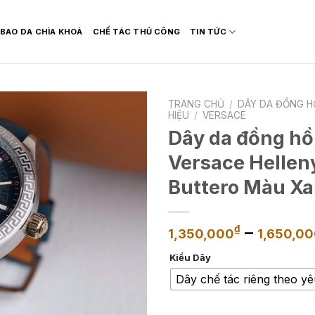
BAO DA CHÌA KHOÁ
CHẾ TÁC THỦ CÔNG
TIN TỨC
TRANG CHỦ
/
DÂY DA ĐỒNG H
HIỆU
/
VERSACE
Dây da đồng hồ
Versace Hellen
Buttero Màu Xa
–
₫
1,350,000
1,650,0
Kiểu Dây
Dây chế tác riêng theo y