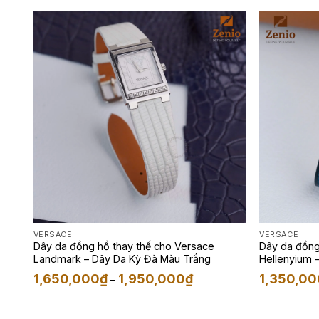
đến
1,650,000₫
VERSACE
VERSACE
Dây da đồng hồ thay thế cho Versace
Dây da đồng
Landmark – Dây Da Kỳ Đà Màu Trắng
Hellenyium 
Vịt
Khoảng
1,650,000
₫
1,950,000
₫
1,350,00
–
giá:
từ
1,650,000₫
đến