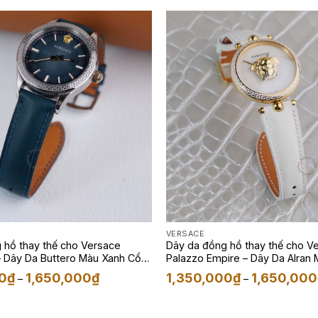
3,900,000₫
VERSACE
 hồ thay thế cho Versace
Dây da đồng hồ thay thế cho V
– Dây Da Buttero Màu Xanh Cổ
Palazzo Empire – Dây Da Alran
Khoảng
0
₫
1,650,000
₫
1,350,000
₫
1,650,000
–
–
giá:
từ
1,350,000₫
đến