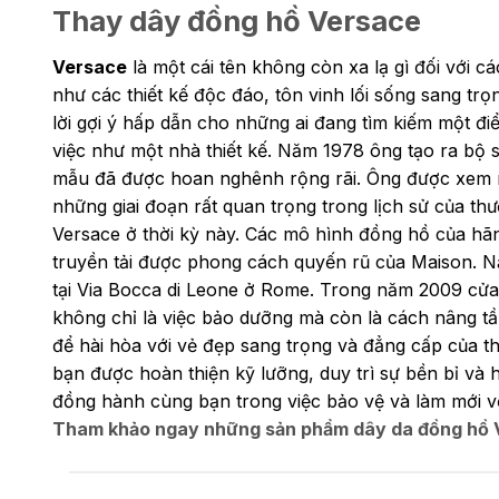
Thay dây đồng hồ Versace
Versace
là một cái tên không còn xa lạ gì đối với c
như các thiết kế độc đáo, tôn vinh lối sống sang tr
lời gợi ý hấp dẫn cho những ai đang tìm kiếm một đ
việc như một nhà thiết kế. Năm 1978 ông tạo ra bộ s
mẫu đã được hoan nghênh rộng rãi. Ông được xem như
những giai đoạn rất quan trọng trong lịch sử của th
Versace ở thời kỳ này. Các mô hình đồng hồ của hãn
truyền tải được phong cách quyến rũ của Maison. N
tại Via Bocca di Leone ở Rome. Trong năm 2009 cửa 
không chỉ là việc bảo dưỡng mà còn là cách nâng tầm
để hài hòa với vẻ đẹp sang trọng và đẳng cấp của t
bạn được hoàn thiện kỹ lưỡng, duy trì sự bền bỉ và 
đồng hành cùng bạn trong việc bảo vệ và làm mới vẻ
Tham khảo ngay những sản phẩm
dây da đồng hồ