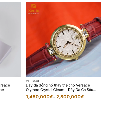
VERSACE
ersace
Dây da đồng hồ thay thế cho Versace
upe
Olympo Crystal Gleam – Dây Da Cá Sấu
Màu Đỏ
Khoảng
Khoảng
1,450,000
₫
2,800,000
₫
–
giá:
giá:
từ
từ
950,000₫
1,450,000₫
đến
đến