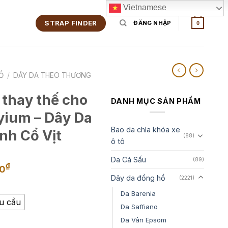
Vietnamese
STRAP FINDER
ĐĂNG NHẬP
0
Ồ
/
DÂY DA THEO THƯƠNG
 thay thế cho
DANH MỤC SẢN PHẨM
yium – Dây Da
Bao da chìa khóa xe
nh Cổ Vịt
(88)
ô tô
Da Cá Sấu
(89)
Khoảng
₫
00
giá:
Dây da đồng hồ
(2221)
từ
Da Barenia
1,350,000₫
êu cầu
Da Saffiano
đến
Da Vân Epsom