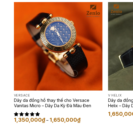
VERSACE
V HELIX
Dây da đồng hồ thay thế cho Versace
Dây da đồng
Vanitas Micro – Dây Da Kỳ Đà Màu Đen
Helix – Dây
1,650,00
Khoảng
1,350,000
₫
1,650,000
₫
–
giá:
từ
1,350,000₫