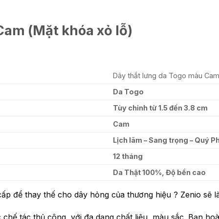
am (Mặt khóa xỏ lỗ)
Dây thắt lưng da Togo màu Cam 
Da Togo
Tùy chỉnh từ 1.5 đến 3.8 cm
Cam
Lịch lãm – Sang trọng – Quý P
12 tháng
Da Thật 100%, Độ bền cao
cấp để thay thế cho dây hỏng của thương hiệu ? Zenio sẽ l
chế tác thủ công, với đa dạng chất liệu, màu sắc. Bạn hoà