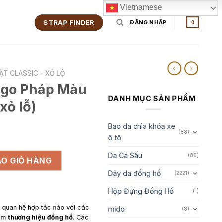
Vietnamese
STRAP FINDER
ĐĂNG NHẬP
0
ẶT CLASSIC - XỎ LỘ
ogo Pháp Màu
DANH MỤC SẢN PHẨM
xỏ lỗ)
Bao da chìa khóa xe
(88)
ô tô
Da Cá Sấu
Cam (Mặt khóa xỏ lỗ) số lượng
(89)
O GIỎ HÀNG
Dây da đồng hồ
(2221)
Hộp Đựng Đồng Hồ
(1)
y quan hệ hợp tác nào với các
mido
(8)
gồm
thương hiệu đồng hồ
. Các