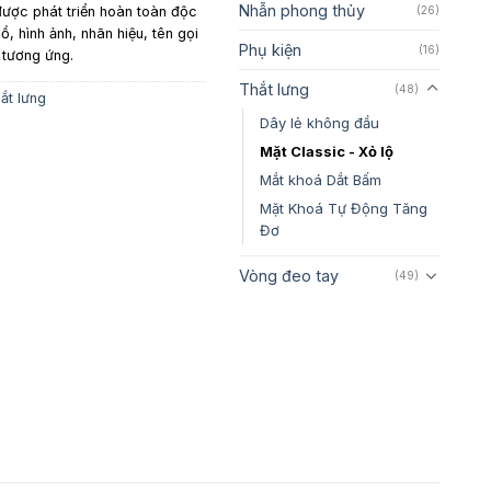
Nhẫn phong thủy
ược phát triển hoàn toàn độc
(26)
ồ, hình ảnh, nhãn hiệu, tên gọi
Phụ kiện
(16)
 tương ứng.
Thắt lưng
(48)
ắt lưng
Dây lẻ không đầu
Mặt Classic - Xỏ lộ
Mắt khoá Dắt Bấm
Mặt Khoá Tự Động Tăng
Đơ
Vòng đeo tay
(49)