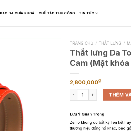
BAO DA CHÌA KHOÁ
CHẾ TÁC THỦ CÔNG
TIN TỨC
TRANG CHỦ
/
THẮT LƯNG
/
M
Thắt lưng Da T
Cam (Mặt khóa 
₫
2,800,000
Thắt lưng Da Togo Pháp Màu 
THÊM VÀ
Lưu Ý Quan Trọng:
Zenio không có bất kỳ liên kết ha
thương hiệu đồng hồ khác, bao 