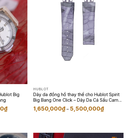
HUBLOT
ublot Big
Dây da đồng hồ thay thế cho Hublot Spirit
ắng
Big Bang One Click – Dây Da Cá Sấu Camo
Xám
Khoảng
Khoảng
00
₫
1,650,000
₫
5,500,000
₫
–
giá:
giá:
từ
từ
1,650,000₫
1,650,000₫
đến
đến
4,500,000₫
5,500,000₫