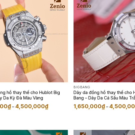
BIGBANG
ng hồ thay thế cho Hublot Big
Dây da đồng hồ thay thế cho H
y Da Kỳ Đà Màu Vàng
Bang – Dây Da Cá Sấu Màu Tr
Khoảng
000
₫
4,500,000
₫
1,650,000
₫
4,500,0
–
–
giá:
từ
1,650,000₫
đến
4,500,000₫