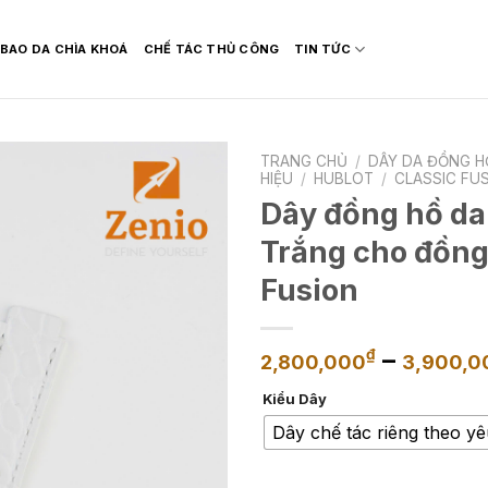
BAO DA CHÌA KHOÁ
CHẾ TÁC THỦ CÔNG
TIN TỨC
TRANG CHỦ
/
DÂY DA ĐỒNG H
HIỆU
/
HUBLOT
/
CLASSIC FU
Dây đồng hồ da
Trắng cho đồng
Fusion
–
₫
2,800,000
3,900,0
Kiểu Dây
Dây chế tác riêng theo y