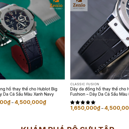
CLASSIC FUSION
ng hồ thay thế cho Hublot Big
Dây da đồng hồ thay thế cho 
y Da Cá Sấu Màu Xanh Navy
Fushion – Dây Da Cá Sấu Màu
Khoảng
000
₫
4,500,000
₫
–
giá:
1,650,000
₫
4,500,0
–
từ
1,650,000₫
đến
4,500,000₫