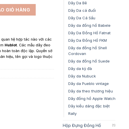
3,900,000₫
Dây Da Bê
rắng cho đồng hồ Hublot Fusion số lượng
O GIỎ HÀNG
Dây Da cá đuối
Dây Da Cá Sấu
Dây da đồng hồ Babele
Dây Da Đồng Hồ Fatnat
y quan hệ hợp tác nào với các
Dây Da Đồng Hồ FKM
gồm
Hublot
. Các mẫu dây đeo
Dây da đồng hồ Shell
n hoàn toàn độc lập. Quyền sở
Cordovan
hãn hiệu, tên gọi và logo thuộc
Dây da đồng hồ Suede
Dây da kỳ đà
Dây da Nubuck
Dây da Pueblo vintage
Dây da theo thương hiệu
Dây đồng hồ Apple Watch
Dây kiểu dáng đặc biệt
Rally
Hộp Đựng Đồng Hồ
(1)