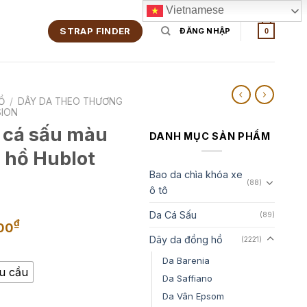
Vietnamese
STRAP FINDER
ĐĂNG NHẬP
0
Ồ
/
DÂY DA THEO THƯƠNG
SION
 cá sấu màu
DANH MỤC SẢN PHẨM
 hồ Hublot
Bao da chìa khóa xe
(88)
ô tô
Da Cá Sấu
(89)
Khoảng
₫
00
giá:
Dây da đồng hồ
(2221)
từ
Da Barenia
2,800,000₫
êu cầu
Da Saffiano
đến
Da Vân Epsom