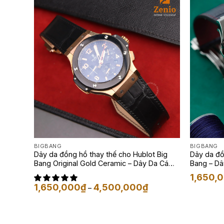
BIGBANG
BIGBANG
Dây da đồng hồ thay thế cho Hublot Big
Dây da đồ
Bang Original Gold Ceramic – Dây Da Cá
Bang – Dâ
Sấu Màu Đen
1,650,
Khoảng
1,650,000
₫
4,500,000
₫
–
giá:
từ
1,650,000₫
đến
4,500,000₫