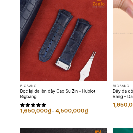
BIGBANG
BIGBANG
Bọc lại da lên dây Cao Su Zin – Hublot
Dây da đồ
Bigbang
Bang – Dâ
1,650,
Khoảng
1,650,000
₫
4,500,000
₫
–
giá:
từ
1,650,000₫
đến
4,500,000₫