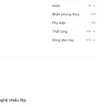
mido
(8)
Nhẫn phong thủy
(26)
Phụ kiện
(16)
Thắt lưng
(48)
Vòng đeo tay
(49)
nghệ nhiều lớp.