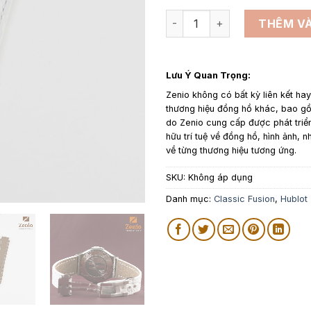
Dây đồng hồ da cá sấu màu T
THÊM VÀ
Lưu Ý Quan Trọng:
Zenio không có bất kỳ liên kết ha
thương hiệu đồng hồ khác, bao 
do Zenio cung cấp được phát triể
hữu trí tuệ về đồng hồ, hình ảnh, n
về từng thương hiệu tương ứng.
SKU:
Không áp dụng
Danh mục:
Classic Fusion
,
Hublot