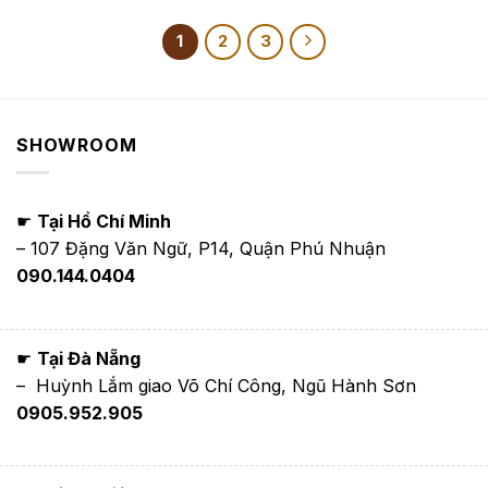
từ
1,950,000₫
đến
1
2
3
3,900,000₫
SHOWROOM
☛
Tại Hồ Chí Minh
– 107 Đặng Văn Ngữ, P14, Quận Phú Nhuận
090.144.0404
☛
Tại Đà Nẵng
– Huỳnh Lắm giao Võ Chí Công, Ngũ Hành Sơn
0905.952.905