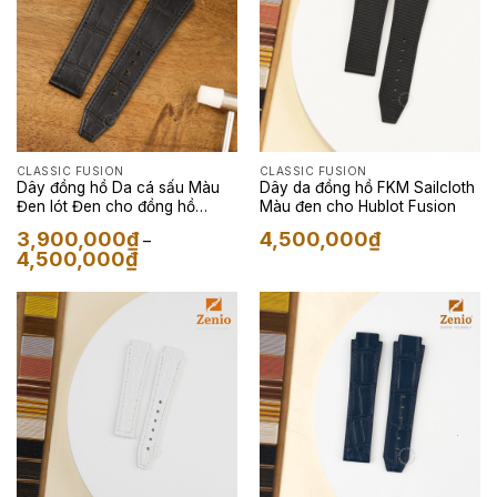
CLASSIC FUSION
CLASSIC FUSION
Dây đồng hồ Da cá sấu Màu
Dây da đồng hồ FKM Sailcloth
Đen lót Đen cho đồng hồ
Màu đen cho Hublot Fusion
Hublot Fusion
3,900,000
₫
4,500,000
₫
–
Khoảng
4,500,000
₫
giá:
từ
3,900,000₫
đến
4,500,000₫