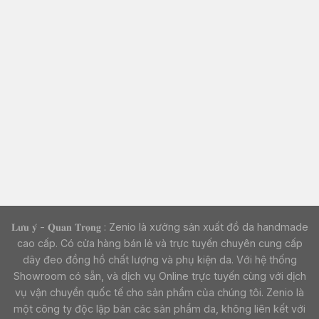
𝐋𝐮̛𝐮 𝐲́ - 𝐐𝐮𝐚𝐧 𝐓𝐫𝐨̣𝐧𝐠 : Zenio là xưởng sản xuất đồ da handmade
cao cấp. Có cửa hàng bán lẻ và trực tuyến chuyên cung cấp
dây đeo đồng hồ chất lượng và phụ kiện da. Với hệ thống
Showroom có sẵn, và dịch vụ Online trực tuyến cùng với dịch
vụ vận chuyển quốc tế cho sản phẩm của chúng tôi. Zenio là
một công ty độc lập bán các sản phẩm da, không liên kết với