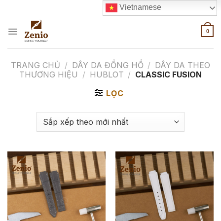
Skip
Vietnamese
to
content
0
TRANG CHỦ
/
DÂY DA ĐỒNG HỒ
/
DÂY DA THEO
THƯƠNG HIỆU
/
HUBLOT
/
CLASSIC FUSION
LỌC