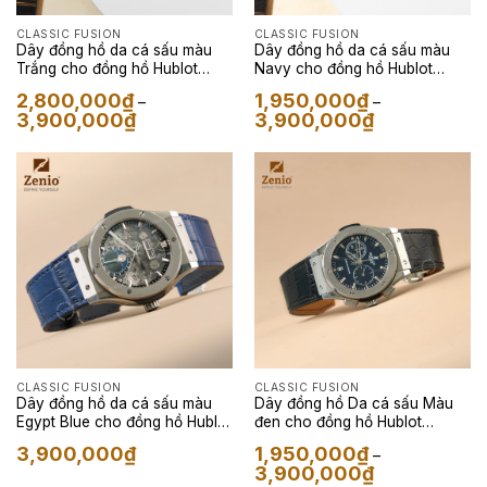
CLASSIC FUSION
CLASSIC FUSION
Dây đồng hồ da cá sấu màu
Dây đồng hồ da cá sấu màu
Trắng cho đồng hồ Hublot
Navy cho đồng hồ Hublot
Fusion
Fusion
2,800,000
₫
1,950,000
₫
–
–
Khoảng
Khoảng
3,900,000
₫
3,900,000
₫
giá:
giá:
từ
từ
2,800,000₫
1,950,000₫
đến
đến
3,900,000₫
3,900,000₫
CLASSIC FUSION
CLASSIC FUSION
Dây đồng hồ da cá sấu màu
Dây đồng hồ Da cá sấu Màu
Egypt Blue cho đồng hồ Hublot
đen cho đồng hồ Hublot
Fusion
Fusion
3,900,000
₫
1,950,000
₫
–
Khoảng
3,900,000
₫
giá: