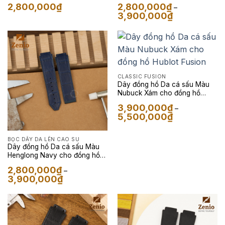
Fusion
Fusion
2,800,000
₫
2,800,000
₫
–
Khoảng
3,900,000
₫
giá:
từ
2,800,000₫
đến
3,900,000₫
CLASSIC FUSION
Dây đồng hồ Da cá sấu Màu
Nubuck Xám cho đồng hồ
Hublot Fusion
3,900,000
₫
–
Khoảng
5,500,000
₫
giá:
từ
3,900,000₫
BỌC DÂY DA LÊN CAO SU
đến
Dây đồng hồ Da cá sấu Màu
5,500,000₫
Henglong Navy cho đồng hồ
Hublot Fusion
2,800,000
₫
–
Khoảng
3,900,000
₫
giá:
từ
2,800,000₫
đến
3,900,000₫