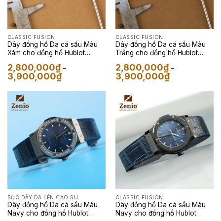
CLASSIC FUSION
CLASSIC FUSION
Dây đồng hồ Da cá sấu Màu
Dây đồng hồ Da cá sấu Màu
Xám cho đồng hồ Hublot
Trắng cho đồng hồ Hublot
Fusion size 33
Fusion
2,800,000
₫
2,800,000
₫
–
–
Khoảng
Khoảng
3,900,000
₫
3,900,000
₫
giá:
giá:
từ
từ
2,800,000₫
2,800,000₫
đến
đến
3,900,000₫
3,900,000₫
BỌC DÂY DA LÊN CAO SU
CLASSIC FUSION
Dây đồng hồ Da cá sấu Màu
Dây đồng hồ Da cá sấu Màu
Navy cho đồng hồ Hublot
Navy cho đồng hồ Hublot