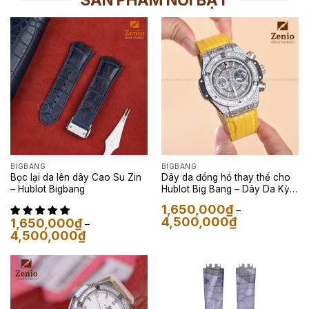
BIGBANG
BIGBANG
Bọc lại da lên dây Cao Su Zin
Dây da đồng hồ thay thế cho
– Hublot Bigbang
Hublot Big Bang – Dây Da Kỳ
Đà Màu Vàng
1,650,000
₫
–
Khoảng
4,500,000
₫
1,650,000
₫
–
giá:
Khoảng
4,500,000
₫
từ
giá:
1,650,000₫
từ
đến
1,650,000₫
4,500,000₫
đến
4,500,000₫