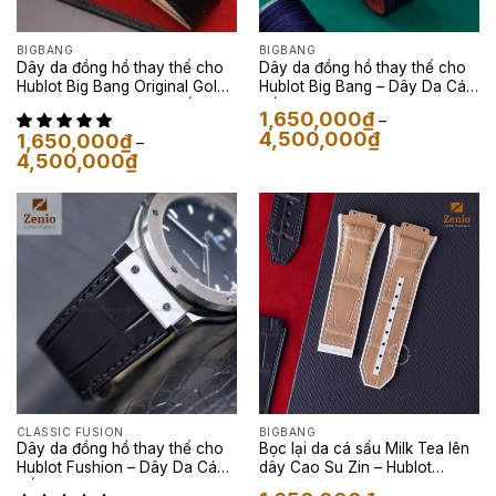
BIGBANG
BIGBANG
Dây da đồng hồ thay thế cho
Dây da đồng hồ thay thế cho
Hublot Big Bang Original Gold
Hublot Big Bang – Dây Da Cá
Ceramic – Dây Da Cá Sấu Màu
Sấu Màu Xanh Navy
1,650,000
₫
–
Đen
Khoảng
4,500,000
₫
1,650,000
₫
–
giá:
Khoảng
4,500,000
₫
từ
giá:
1,650,000₫
từ
đến
1,650,000₫
4,500,000₫
đến
4,500,000₫
CLASSIC FUSION
BIGBANG
Dây da đồng hồ thay thế cho
Bọc lại da cá sấu Milk Tea lên
Hublot Fushion – Dây Da Cá
dây Cao Su Zin – Hublot
Sấu Màu Đen
Classic Fusion