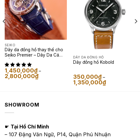
SEIKO
Dây da đồng hồ thay thế cho
Seiko Premier – Dây Da Cá
DÂY DA ĐỒNG HỒ
Sấu Màu Xanh Navy
Dây đồng hồ Kobold
1,450,000
₫
–
Khoảng
2,800,000
₫
350,000
₫
–
giá:
Khoảng
1,350,000
₫
từ
giá:
1,450,000₫
từ
đến
350,000₫
2,800,000₫
đến
1,350,000₫
SHOWROOM
☛
Tại Hồ Chí Minh
– 107 Đặng Văn Ngữ, P14, Quận Phú Nhuận