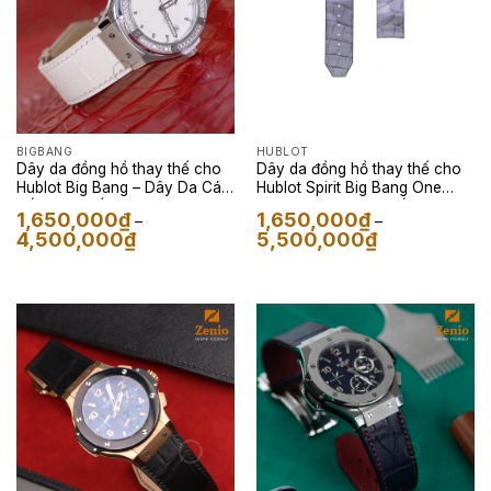
BIGBANG
HUBLOT
Dây da đồng hồ thay thế cho
Dây da đồng hồ thay thế cho
Hublot Big Bang – Dây Da Cá
Hublot Spirit Big Bang One
Sấu Màu Trắng
Click – Dây Da Cá Sấu Camo
1,650,000
₫
1,650,000
₫
–
–
Xám
Khoảng
Khoảng
4,500,000
₫
5,500,000
₫
giá:
giá:
từ
từ
1,650,000₫
1,650,000₫
đến
đến
4,500,000₫
5,500,000₫