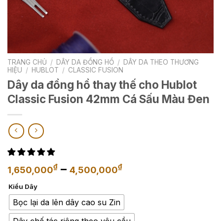
TRANG CHỦ
/
DÂY DA ĐỒNG HỒ
/
DÂY DA THEO THƯƠNG
HIỆU
/
HUBLOT
/
CLASSIC FUSION
Dây da đồng hồ thay thế cho Hublot
Classic Fusion 42mm Cá Sấu Màu Đen
Khoảng
–
₫
₫
1,650,000
4,500,000
giá:
Kiểu Dây
từ
1,650,000₫
Bọc lại da lên dây cao su Zin
đến