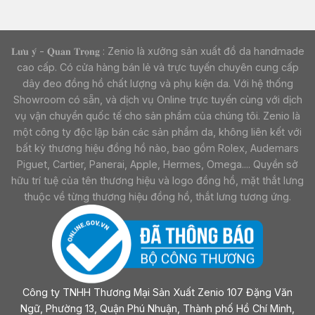
𝐋𝐮̛𝐮 𝐲́ - 𝐐𝐮𝐚𝐧 𝐓𝐫𝐨̣𝐧𝐠 : Zenio là xưởng sản xuất đồ da handmade
cao cấp. Có cửa hàng bán lẻ và trực tuyến chuyên cung cấp
dây đeo đồng hồ chất lượng và phụ kiện da. Với hệ thống
Showroom có sẵn, và dịch vụ Online trực tuyến cùng với dịch
vụ vận chuyển quốc tế cho sản phẩm của chúng tôi. Zenio là
một công ty độc lập bán các sản phẩm da, không liên kết với
bất kỳ thương hiệu đồng hồ nào, bao gồm Rolex, Audemars
Piguet, Cartier, Panerai, Apple, Hermes, Omega.... Quyền sở
hữu trí tuệ của tên thương hiệu và logo đồng hồ, mặt thắt lưng
thuộc về từng thương hiệu đồng hồ, thắt lưng tương ứng.
Công ty TNHH Thương Mại Sản Xuất Zenio 107 Đặng Văn
Ngữ, Phường 13, Quận Phú Nhuận, Thành phố Hồ Chí Minh,