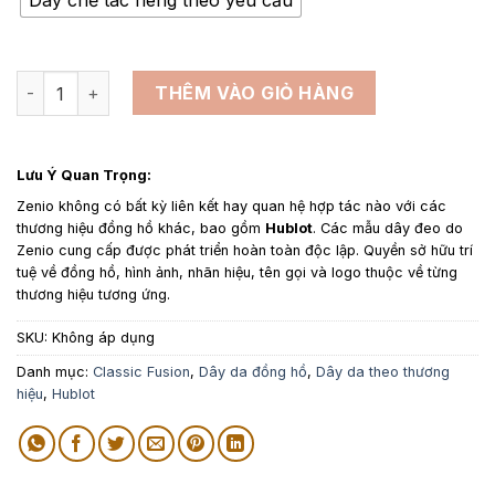
Dây chế tác riêng theo yêu cầu
4,500,000₫
Dây da đồng hồ thay thế cho Hublot Classic Fusion 42mm 
THÊM VÀO GIỎ HÀNG
Lưu Ý Quan Trọng:
Zenio không có bất kỳ liên kết hay quan hệ hợp tác nào với các
thương hiệu đồng hồ khác, bao gồm
Hublot
. Các mẫu dây đeo do
Zenio cung cấp được phát triển hoàn toàn độc lập. Quyền sở hữu trí
tuệ về đồng hồ, hình ảnh, nhãn hiệu, tên gọi và logo thuộc về từng
thương hiệu tương ứng.
SKU:
Không áp dụng
Danh mục:
Classic Fusion
,
Dây da đồng hồ
,
Dây da theo thương
hiệu
,
Hublot