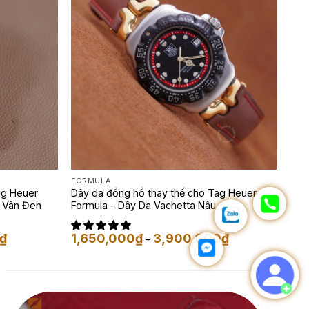
FORMULA
ag Heuer
Dây da đồng hồ thay thế cho Tag Heuer
g Vân Đen
Formula – Dây Da Vachetta Nâu
Khoảng
Khoảng
₫
1,650,000
₫
3,900,000
₫
–
giá:
giá:
từ
từ
1,650,000₫
1,650,000₫
đến
đến
1,950,000₫
3,900,000₫