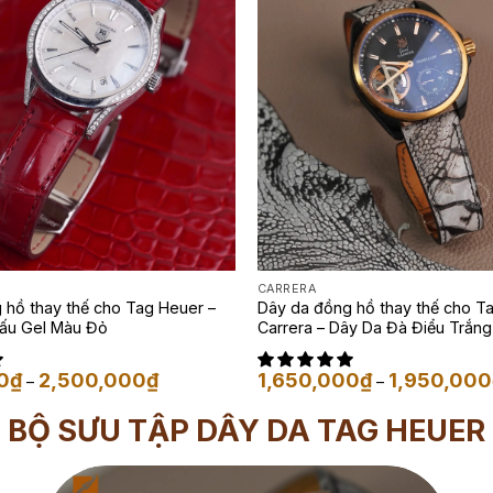
CARRERA
 hồ thay thế cho Tag Heuer –
Dây da đồng hồ thay thế cho T
ấu Gel Màu Đỏ
Carrera – Dây Da Đà Điểu Trắn
Khoảng
0
₫
2,500,000
₫
1,650,000
₫
1,950,000
–
–
giá:
từ
BỘ SƯU TẬP DÂY DA TAG HEUER
1,650,000₫
đến
2,500,000₫