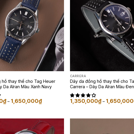
CARRERA
 hồ thay thế cho Tag Heuer
Dây da đồng hồ thay thế cho T
y Da Alran Màu Xanh Navy
Carrera – Dây Da Alran Màu Đen
Khoảng
0
₫
1,650,000
₫
1,350,000
₫
1,650,000
–
–
giá:
từ
1,350,000₫
đến
1,650,000₫