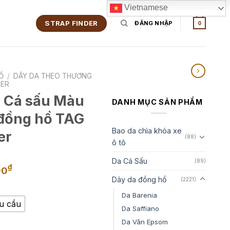
Vietnamese
STRAP FINDER
ĐĂNG NHẬP
0
Ồ
/
DÂY DA THEO THƯƠNG
ER
 Cá sấu Màu
DANH MỤC SẢN PHẨM
đồng hồ TAG
Bao da chìa khóa xe
er
(88)
ô tô
Da Cá Sấu
(89)
Khoảng
₫
00
giá:
Dây da đồng hồ
(2221)
từ
Da Barenia
1,650,000₫
êu cầu
Da Saffiano
đến
Da Vân Epsom