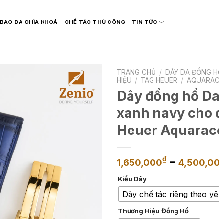
BAO DA CHÌA KHOÁ
CHẾ TÁC THỦ CÔNG
TIN TỨC
TRANG CHỦ
/
DÂY DA ĐỒNG H
HIỆU
/
TAG HEUER
/
AQUARAC
Dây đồng hồ Da
xanh navy cho 
Heuer Aquarac
–
₫
1,650,000
4,500,0
Kiểu Dây
Dây chế tác riêng theo y
Thương Hiệu Đồng Hồ