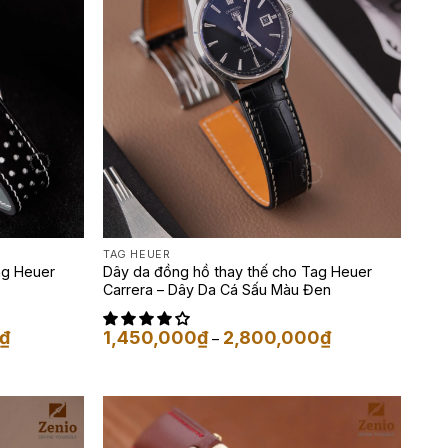
TAG HEUER
ag Heuer
Dây da đồng hồ thay thế cho Tag Heuer
Carrera – Dây Da Cá Sấu Màu Đen
Khoảng
Khoảng
₫
1,450,000
₫
2,800,000
₫
–
giá:
giá:
từ
từ
1,350,000₫
1,450,000₫
đến
đến
1,650,000₫
2,800,000₫