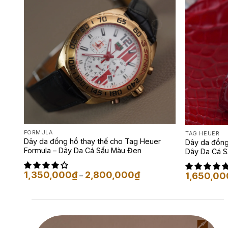
FORMULA
TAG HEUER
Dây da đồng hồ thay thế cho Tag Heuer
Dây da đồng
Formula – Dây Da Cá Sấu Màu Đen
Dây Da Cá S
Khoảng
1,350,000
₫
2,800,000
₫
1,650,00
–
giá:
từ
1,350,000₫
đến
2,800,000₫