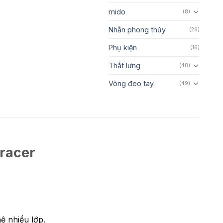
mido
(8)
Nhẫn phong thủy
(26)
Phụ kiện
(16)
Thắt lưng
(48)
Vòng đeo tay
(49)
racer
ệ nhiều lớp.