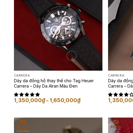
CARRERA
CARRERA
Dây da đồng hồ thay thế cho Tag Heuer
Dây da đồng
Carrera – Dây Da Alran Màu Đen
Carrera – Dâ
Khoảng
1,350,000
₫
1,650,000
₫
1,350,00
–
giá:
từ
1,350,000₫
đến
1,650,000₫