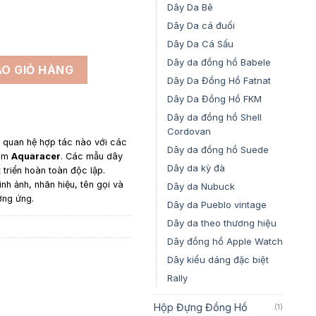
4,500,000₫
Dây Da Bê
Dây Da cá đuối
Dây Da Cá Sấu
Dây da đồng hồ Babele
xanh navy cho đồng hồ TAG Heuer Aquaracer số lượng
O GIỎ HÀNG
Dây Da Đồng Hồ Fatnat
Dây Da Đồng Hồ FKM
Dây da đồng hồ Shell
Cordovan
y quan hệ hợp tác nào với các
Dây da đồng hồ Suede
gồm
Aquaracer
. Các mẫu dây
Dây da kỳ đà
triển hoàn toàn độc lập.
ình ảnh, nhãn hiệu, tên gọi và
Dây da Nubuck
ơng ứng.
Dây da Pueblo vintage
Dây da theo thương hiệu
Dây đồng hồ Apple Watch
Dây kiểu dáng đặc biệt
Rally
Hộp Đựng Đồng Hồ
(1)