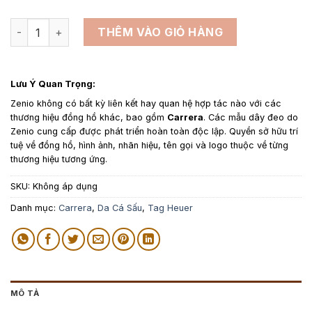
1,650,000₫
Dây da đồng hồ thay thế cho Tag Heuer Carrera - Dây Da Al
THÊM VÀO GIỎ HÀNG
Lưu Ý Quan Trọng:
Zenio không có bất kỳ liên kết hay quan hệ hợp tác nào với các
thương hiệu đồng hồ khác, bao gồm
Carrera
. Các mẫu dây đeo do
Zenio cung cấp được phát triển hoàn toàn độc lập. Quyền sở hữu trí
tuệ về đồng hồ, hình ảnh, nhãn hiệu, tên gọi và logo thuộc về từng
thương hiệu tương ứng.
SKU:
Không áp dụng
Danh mục:
Carrera
,
Da Cá Sấu
,
Tag Heuer
MÔ TẢ