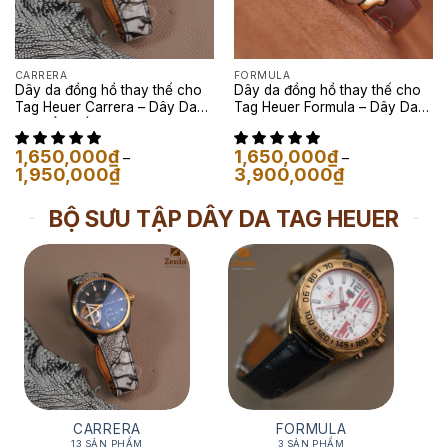
CARRERA
FORMULA
Dây da đồng hồ thay thế cho
Dây da đồng hồ thay thế cho
Tag Heuer Carrera – Dây Da
Tag Heuer Formula – Dây Da
Đà Điểu Trắng Vân Đen
Vachetta Nâu
1,650,000
₫
1,650,000
₫
–
–
Khoảng
Khoảng
1,950,000
₫
3,900,000
₫
giá:
giá:
từ
từ
1,650,000₫
1,650,000₫
BỘ SƯU TẬP DÂY DA TAG HEUER
đến
đến
1,950,000₫
3,900,000₫
CARRERA
FORMULA
13 SẢN PHẨM
3 SẢN PHẨM