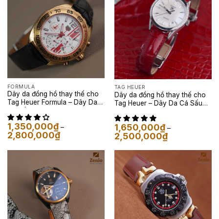
FORMULA
TAG HEUER
Dây da đồng hồ thay thế cho
Dây da đồng hồ thay thế cho
Tag Heuer Formula – Dây Da
Tag Heuer – Dây Da Cá Sấu
Cá Sấu Màu Đen
Gel Màu Đỏ
1,350,000
₫
1,650,000
₫
–
–
Khoảng
2,800,000
₫
Khoảng
2,500,000
₫
giá:
giá:
từ
từ
1,350,000₫
1,650,000₫
đến
đến
2,800,000₫
2,500,000₫