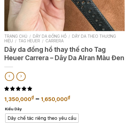
TRANG CHỦ
/
DÂY DA ĐỒNG HỒ
/
DÂY DA THEO THƯƠNG
HIỆU
/
TAG HEUER
/
CARRERA
Dây da đồng hồ thay thế cho Tag
Heuer Carrera – Dây Da Alran Màu Đen
Khoảng
–
₫
₫
1,350,000
1,650,000
giá:
Kiểu Dây
từ
1,350,000₫
Dây chế tác riêng theo yêu cầu
đến