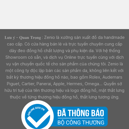
𝐋𝐮̛𝐮 𝐲́ - 𝐐𝐮𝐚𝐧 𝐓𝐫𝐨̣𝐧𝐠 : Zenio là xưởng sản xuất đồ da handmade
cao cấp. Có cửa hàng bán lẻ và trực tuyến chuyên cung cấp
dây đeo đồng hồ chất lượng và phụ kiện da. Với hệ thống
Showroom có sẵn, và dịch vụ Online trực tuyến cùng với dịch
vụ vận chuyển quốc tế cho sản phẩm của chúng tôi. Zenio là
một công ty độc lập bán các sản phẩm da, không liên kết với
bất kỳ thương hiệu đồng hồ nào, bao gồm Rolex, Audemars
Piguet, Cartier, Panerai, Apple, Hermes, Omega.... Quyền sở
hữu trí tuệ của tên thương hiệu và logo đồng hồ, mặt thắt lưng
thuộc về từng thương hiệu đồng hồ, thắt lưng tương ứng.