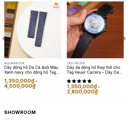
AQUARACER
TAG HEUER
Dây đồng hồ Da Cá đuối Màu
Dây da đồng hồ thay thế cho
Xanh navy cho đồng hồ Tag
Tag Heuer Carrera – Dây Da
Heuer
Epsom Màu Đen
1,350,000
₫
–
Khoảng
4,500,000
₫
1,350,000
₫
–
giá:
Khoảng
2,800,000
₫
từ
giá:
1,350,000₫
từ
đến
1,350,000₫
4,500,000₫
đến
2,800,000₫
SHOWROOM