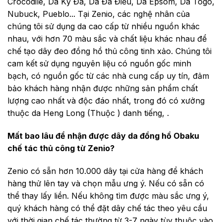
Crocodile, Da Kỳ Đà, Da Đà Điểu, Da Epsom, Da Togo,
Nubuck, Pueblo...
Tại Zenio, các nghệ nhân của
chúng tôi sử dụng da cao cấp từ nhiều nguồn khác
nhau, với hơn 70 màu sắc và chất liệu khác nhau để
chế tạo dây đeo đồng hồ thủ công tinh xảo. Chúng tôi
cam kết sử dụng nguyên liệu có nguồn gốc minh
bạch, có nguồn gốc từ các nhà cung cấp uy tín, đảm
bảo khách hàng nhận được những sản phẩm chất
lượng cao nhất và độc đáo nhất, trong đó có xưởng
thuộc da Heng Long (Thuộc ) danh tiếng, .
Mất bao lâu để nhận được dây da đồng hồ Obaku
chế tác thủ công từ Zenio?
Zenio có sẵn hơn 10.000 dây tại cửa hàng để khách
hàng thử lên tay và chọn mẫu ưng ý. Nếu có sẵn có
thể thay lấy liền. Nếu không tìm được màu sắc ưng ý,
quý khách hàng có thể đặt dây chế tác theo yêu cầu
với thời gian chế tác thường từ 3-7 ngày tùy thuộc vào