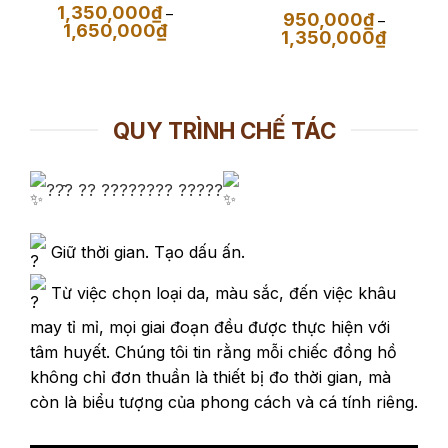
Màu Đen
1,350,000
₫
–
950,000
₫
–
Khoảng
1,650,000
₫
Khoảng
1,350,000
₫
giá:
giá:
từ
từ
1,350,000₫
950,000
đến
đến
1,650,000₫
1,350,00
QUY TRÌNH CHẾ TÁC
??̂? ?? ???????? ?????
Giữ thời gian. Tạo dấu ấn.
Từ việc chọn loại da, màu sắc, đến việc khâu
may tỉ mỉ, mọi giai đoạn đều được thực hiện với
tâm huyết. Chúng tôi tin rằng mỗi chiếc đồng hồ
không chỉ đơn thuần là thiết bị đo thời gian, mà
còn là biểu tượng của phong cách và cá tính riêng.