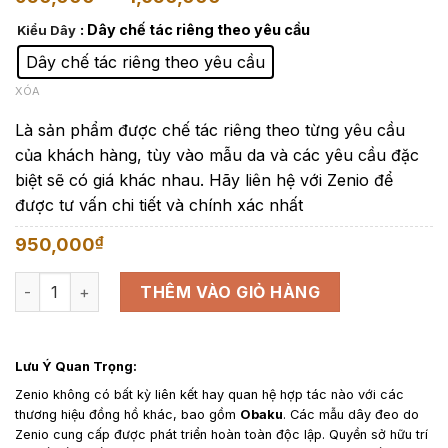
giá:
: Dây chế tác riêng theo yêu cầu
Kiểu Dây
từ
950,000₫
Dây chế tác riêng theo yêu cầu
đến
XÓA
1,650,000₫
Là sản phẩm được chế tác riêng theo từng yêu cầu
của khách hàng, tùy vào mẫu da và các yêu cầu đặc
biệt sẽ có giá khác nhau. Hãy liên hệ với Zenio để
được tư vấn chi tiết và chính xác nhất
₫
950,000
Dây da đồng hồ thay thế cho Obaku Harmony - Dây Da Epsom
THÊM VÀO GIỎ HÀNG
Lưu Ý Quan Trọng:
Zenio không có bất kỳ liên kết hay quan hệ hợp tác nào với các
thương hiệu đồng hồ khác, bao gồm
Obaku
. Các mẫu dây đeo do
Zenio cung cấp được phát triển hoàn toàn độc lập. Quyền sở hữu trí