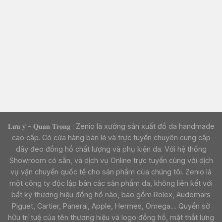
𝐋𝐮̛𝐮 𝐲́ - 𝐐𝐮𝐚𝐧 𝐓𝐫𝐨̣𝐧𝐠 : Zenio là xưởng sản xuất đồ da handmade
cao cấp. Có cửa hàng bán lẻ và trực tuyến chuyên cung cấp
dây đeo đồng hồ chất lượng và phụ kiện da. Với hệ thống
Showroom có sẵn, và dịch vụ Online trực tuyến cùng với dịch
vụ vận chuyển quốc tế cho sản phẩm của chúng tôi. Zenio là
một công ty độc lập bán các sản phẩm da, không liên kết với
bất kỳ thương hiệu đồng hồ nào, bao gồm Rolex, Audemars
Piguet, Cartier, Panerai, Apple, Hermes, Omega.... Quyền sở
hữu trí tuệ của tên thương hiệu và logo đồng hồ, mặt thắt lưng