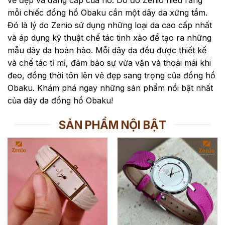
vẻ đẹp và đẳng cấp của nó. Do đó Zenio hiểu rằng
mỗi chiếc đồng hồ Obaku cần một dây da xứng tầm.
Đó là lý do Zenio sử dụng những loại da cao cấp nhất
và áp dụng kỹ thuật chế tác tinh xảo để tạo ra những
mẫu dây da hoàn hảo. Mỗi dây da đều được thiết kế
và chế tác tỉ mỉ, đảm bảo sự vừa vặn và thoải mái khi
đeo, đồng thời tôn lên vẻ đẹp sang trọng của đồng hồ
Obaku. Khám phá ngay những sản phẩm nổi bật nhất
của dây da đồng hồ Obaku!
SẢN PHẨM NỘI BẬT