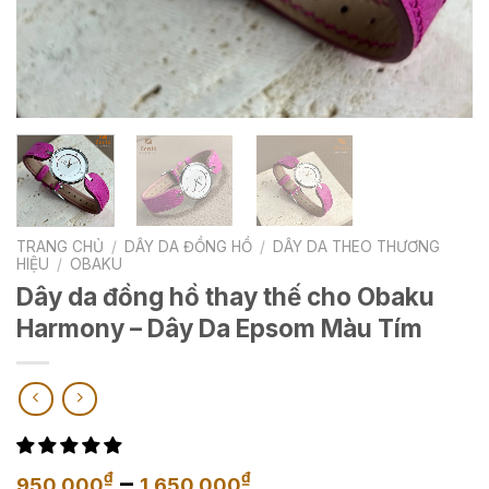
TRANG CHỦ
/
DÂY DA ĐỒNG HỒ
/
DÂY DA THEO THƯƠNG
HIỆU
/
OBAKU
Dây da đồng hồ thay thế cho Obaku
Harmony – Dây Da Epsom Màu Tím
Khoảng
–
₫
₫
950,000
1,650,000