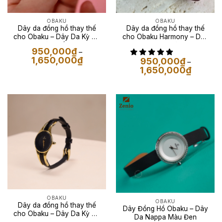
OBAKU
OBAKU
Dây da đồng hồ thay thế
Dây da đồng hồ thay thế
cho Obaku – Dây Da Kỳ Đà
cho Obaku Harmony – Dây
Màu Trắng
Da Epsom Màu Tím
950,000
₫
–
Khoảng
1,650,000
₫
950,000
₫
–
giá:
Khoảng
1,650,000
₫
từ
giá:
950,000₫
từ
đến
950,000
1,650,000₫
đến
1,650,00
OBAKU
OBAKU
Dây da đồng hồ thay thế
Dây Đồng Hồ Obaku – Dây
cho Obaku – Dây Da Kỳ Đà
Da Nappa Màu Đen