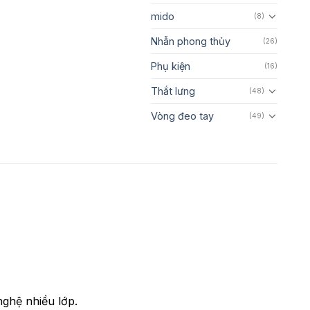
mido
(8)
Nhẫn phong thủy
(26)
Phụ kiện
(16)
Thắt lưng
(48)
Vòng đeo tay
(49)
nghệ nhiều lớp.