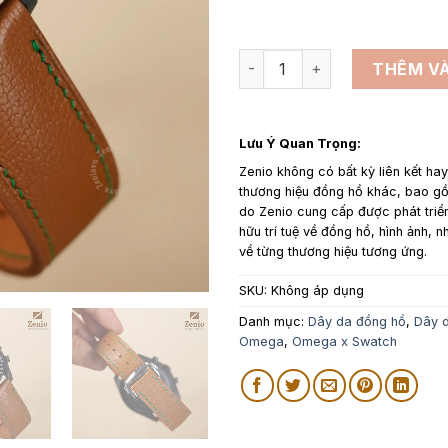
Dây da đồng hồ thay thế cho
THÊM VÀ
Lưu Ý Quan Trọng:
Zenio không có bất kỳ liên kết ha
thương hiệu đồng hồ khác, bao 
do Zenio cung cấp được phát triể
hữu trí tuệ về đồng hồ, hình ảnh, n
về từng thương hiệu tương ứng.
SKU:
Không áp dụng
Danh mục:
Dây da đồng hồ
,
Dây d
Omega
,
Omega x Swatch