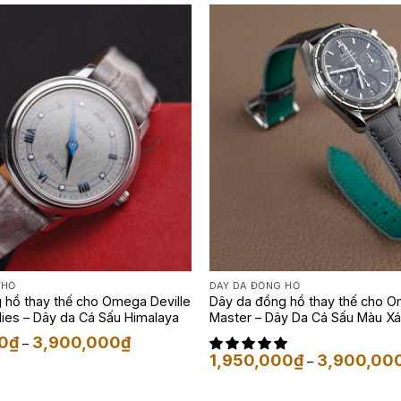
2,200,000₫
 HỒ
DÂY DA ĐỒNG HỒ
 hồ thay thế cho Omega Deville
Dây da đồng hồ thay thế cho 
dies – Dây da Cá Sấu Himalaya
Master – Dây Da Cá Sấu Màu 
Khoảng
0
₫
3,900,000
₫
–
giá:
1,950,000
₫
3,900,00
–
từ
1,950,000₫
đến