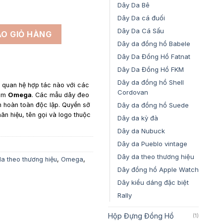
đến
Dây Da Bê
1,650,000₫
Dây Da cá đuối
 Omega Moon Watch - Dây Da Alran Màu Nâu Gold Phối Chỉ Xan
Dây Da Cá Sấu
O GIỎ HÀNG
Dây da đồng hồ Babele
Dây Da Đồng Hồ Fatnat
Dây Da Đồng Hồ FKM
Dây da đồng hồ Shell
y quan hệ hợp tác nào với các
Cordovan
gồm
Omega
. Các mẫu dây đeo
Dây da đồng hồ Suede
n hoàn toàn độc lập. Quyền sở
hãn hiệu, tên gọi và logo thuộc
Dây da kỳ đà
Dây da Nubuck
Dây da Pueblo vintage
Dây da theo thương hiệu
a theo thương hiệu
,
Omega
,
Dây đồng hồ Apple Watch
Dây kiểu dáng đặc biệt
Rally
Hộp Đựng Đồng Hồ
(1)