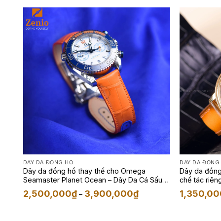
DÂY DA ĐỒNG HỒ
DÂY DA ĐỒNG
Dây da đồng hồ thay thế cho Omega
Dây da đồng
Seamaster Planet Ocean – Dây Da Cá Sấu
chế tác riên
Màu Cam Phối Navy
Khoảng
2,500,000
₫
3,900,000
₫
1,350,00
–
giá:
từ
2,500,000₫
đến