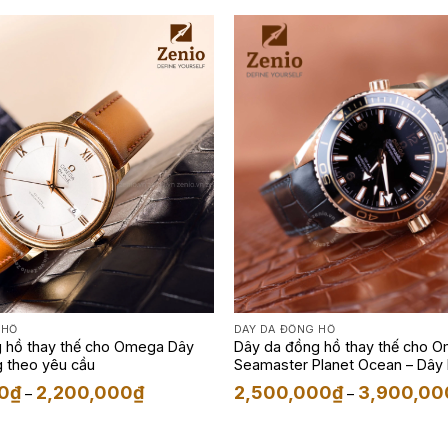
 HỒ
DÂY DA ĐỒNG HỒ
 hồ thay thế cho Omega Dây
Dây da đồng hồ thay thế cho 
g theo yêu cầu
Seamaster Planet Ocean – Dây
Màu Đen
Khoảng
0
₫
2,200,000
₫
2,500,000
₫
3,900,00
–
–
giá:
từ
1,350,000₫
đến