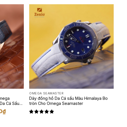
OMEGA SEAMASTER
Omega
Dây đồng hồ Da Cá sấu Màu Himalaya Bo
 Da Cá Sấu
tròn Cho Omega Seamaster
Khoảng
0
₫
giá:
từ
2,500,000₫
đến