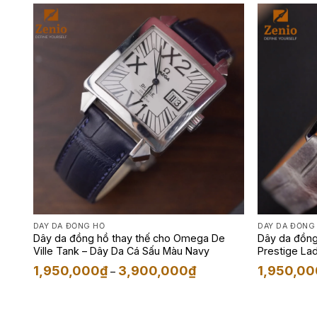
3,900,000₫
DÂY DA ĐỒNG HỒ
DÂY DA ĐỒNG
Dây da đồng hồ thay thế cho Omega De
Dây da đồng
Ville Tank – Dây Da Cá Sấu Màu Navy
Prestige La
Khoảng
1,950,000
₫
3,900,000
₫
1,950,00
–
giá:
từ
1,950,000₫
đến