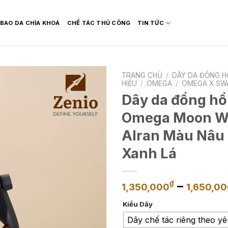
BAO DA CHÌA KHOÁ
CHẾ TÁC THỦ CÔNG
TIN TỨC
TRANG CHỦ
/
DÂY DA ĐỒNG H
HIỆU
/
OMEGA
/
OMEGA X SW
Dây da đồng hồ
Omega Moon Wa
Alran Màu Nâu 
Xanh Lá
–
₫
1,350,000
1,650,0
Kiểu Dây
Dây chế tác riêng theo y