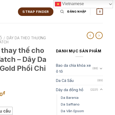
Vietnamese
STRAP FINDER
ĐĂNG NHẬP
0
Ồ
/
DÂY DA THEO THƯƠNG
ATCH
 thay thế cho
DANH MỤC SẢN PHẨM
tch – Dây Da
Bao da chìa khóa xe
Gold Phối Chỉ
(88)
ô tô
Da Cá Sấu
(89)
Dây da đồng hồ
(2221)
Khoảng
₫
00
Da Barenia
giá:
Da Saffiano
từ
1,350,000₫
êu cầu
Da Vân Epsom