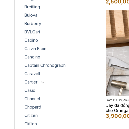
2,500,0
Breitling
Bulova
Burberry
BVLGari
Cadino
Calvin Klein
Candino
Captain Chronograph
Caravell
Cartier
Casio
Channel
DÂY DA ĐỒNG
Dây da đồn
Chopard
cho Omega 
Citizen
3,900,0
Clifton