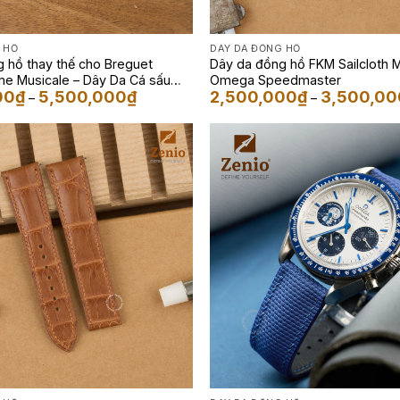
 HỒ
DÂY DA ĐỒNG HỒ
 hồ thay thế cho Breguet
Dây da đồng hồ FKM Sailcloth 
me Musicale – Dây Da Cá sấu
Omega Speedmaster
Khoảng
00
₫
5,500,000
₫
2,500,000
₫
3,500,00
Navy
–
–
giá:
từ
4,500,000₫
đến
5,500,000₫