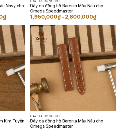
DÂY DA ĐỒNG HỒ
Màu Navy cho
Dây da đồng hồ Barenia Màu Nâu cho
Omega Speedmaster
Khoảng
Khoảng
0
₫
1,950,000
₫
2,800,000
₫
–
giá:
giá:
từ
từ
2,500,000₫
1,950,000₫
đến
đến
3,500,000₫
2,800,000₫
DÂY DA ĐỒNG HỒ
em Kim Tuyến
Dây da đồng hồ Barenia Màu Nâu cho
Omega Speedmaster