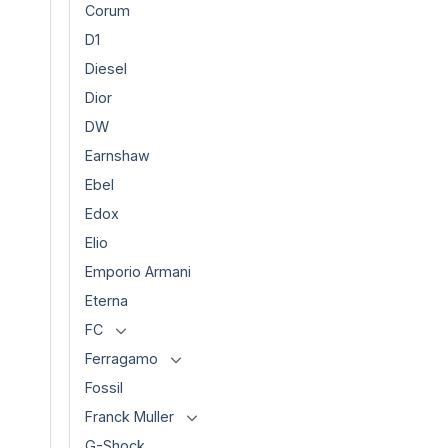
Corum
D1
Diesel
Dior
DW
Earnshaw
Ebel
Edox
Elio
Emporio Armani
Eterna
FC
Ferragamo
Fossil
Franck Muller
G-Shock