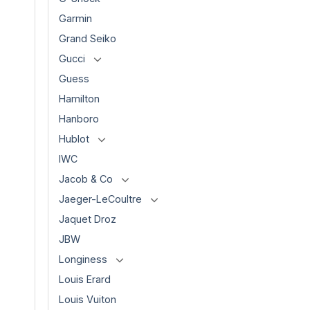
Garmin
Grand Seiko
Gucci
Guess
Hamilton
Hanboro
Hublot
IWC
Jacob & Co
Jaeger-LeCoultre
Jaquet Droz
JBW
Longiness
Louis Erard
Louis Vuiton