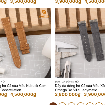
Khoảng
00
₫
3,500,000
₫
3,900,000
₫
4,500,00
–
–
giá:
từ
2,500,000₫
đến
3,500,000₫
 HỒ
DÂY DA ĐỒNG HỒ
g hồ Cá sấu Màu Nubuck Cam
Dây da đồng hồ Cá sấu Màu X
Constellation
Omega De Ville Ladymatic
Khoảng
00
₫
4,500,000
₫
2,800,000
₫
3,900,00
–
–
giá:
từ
3,900,000₫