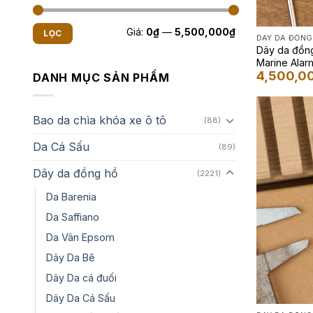
Giá
Giá
Giá:
0₫
—
5,500,000₫
LỌC
tối
tối
DÂY DA ĐỒNG
thiểu
đa
Dây da đồng
Marine Alar
4,500,0
Màu Camo 
DANH MỤC SẢN PHẨM
Bao da chìa khóa xe ô tô
(88)
Da Cá Sấu
(89)
Dây da đồng hồ
(2221)
Da Barenia
Da Saffiano
Da Vân Epsom
Dây Da Bê
Dây Da cá đuối
Dây Da Cá Sấu