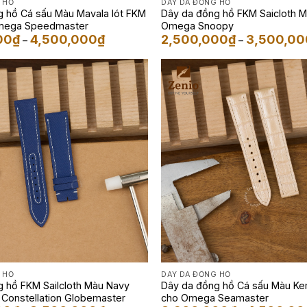
 HỒ
DÂY DA ĐỒNG HỒ
 hồ Cá sấu Màu Mavala lót FKM
Dây da đồng hồ FKM Saicloth 
mega Speedmaster
Omega Snoopy
Khoảng
00
₫
4,500,000
₫
2,500,000
₫
3,500,00
–
–
giá:
từ
3,900,000₫
đến
4,500,000₫
 HỒ
DÂY DA ĐỒNG HỒ
 hồ FKM Sailcloth Màu Navy
Dây da đồng hồ Cá sấu Màu K
Constellation Globemaster
cho Omega Seamaster