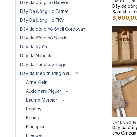
DÂY DA ĐỒNG
Dây da đồng hồ Babele
Dây da đồng
Dây Da Đồng Hồ Fatnat
Xám cho O
3,900,0
Dây Da Đồng Hồ FKM
Dây da đồng hồ Shell Cordovan
Dây da đồng hồ Suede
Dây da kỳ đà
Dây da Nubuck
Dây da Pueblo vintage
Dây da theo thương hiệu
Anne Klein
Audemars Piguet
Baume Mercier
Bentley
Bering
DÂY DA ĐỒNG
Blancpain
Dây da đồng
cho Omega 
Breguet