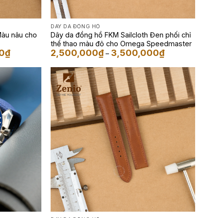
DÂY DA ĐỒNG HỒ
Màu nâu cho
Dây da đồng hồ FKM Sailcloth Đen phối chỉ
thể thao màu đỏ cho Omega Speedmaster
Khoảng
Khoảng
0
₫
2,500,000
₫
3,500,000
₫
–
giá:
giá:
từ
từ
2,500,000₫
2,500,000₫
đến
đến
3,500,000₫
3,500,000₫