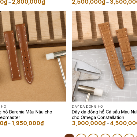
Khoảng
00
₫
2,800,000
₫
2,500,000
₫
3,500,00
–
–
giá:
từ
1,950,000₫
đến
2,800,000₫
 HỒ
DÂY DA ĐỒNG HỒ
g hồ Barenia Màu Nâu cho
Dây da đồng hồ Cá sấu Màu N
edmaster
cho Omega Constellation
Khoảng
00
₫
1,950,000
₫
3,900,000
₫
4,500,00
–
–
giá:
từ
1,650,000₫