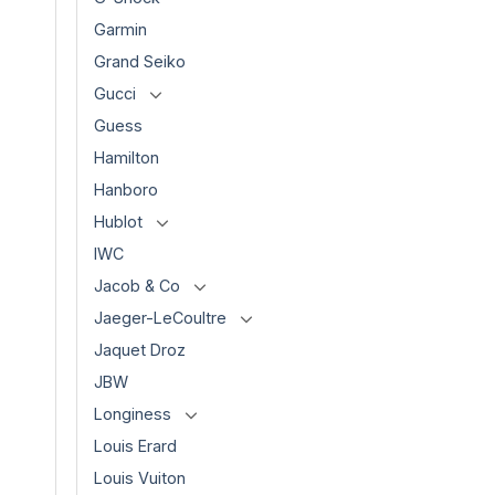
Garmin
Grand Seiko
Gucci
Guess
Hamilton
Hanboro
Hublot
IWC
Jacob & Co
Jaeger-LeCoultre
Jaquet Droz
JBW
Longiness
Louis Erard
Louis Vuiton