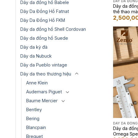
DÂY DA ĐỒNG
Dây da đồng hồ Babele
Dây da đồng
Dây Da Đồng Hồ Fatnat
thể thao m
2,500,0
Dây Da Đồng Hồ FKM
Dây da đồng hồ Shell Cordovan
Dây da đồng hồ Suede
Dây da kỳ đà
Dây da Nubuck
Dây da Pueblo vintage
Dây da theo thương hiệu
Anne Klein
Audemars Piguet
Baume Mercier
Bentley
Bering
DÂY DA ĐỒNG
Blancpain
Dây da đồn
Omega Spe
Breguet