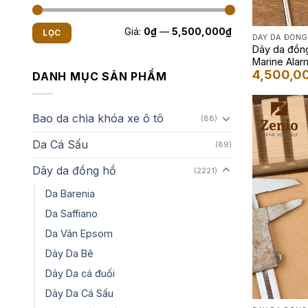
Giá
Giá
Giá:
0₫
—
5,500,000₫
LỌC
tối
tối
DÂY DA ĐỒNG
thiểu
đa
Dây da đồng
Marine Alar
4,500,0
Màu Camo 
DANH MỤC SẢN PHẨM
Bao da chìa khóa xe ô tô
(88)
Da Cá Sấu
(89)
Dây da đồng hồ
(2221)
Da Barenia
Da Saffiano
Da Vân Epsom
Dây Da Bê
Dây Da cá đuối
Dây Da Cá Sấu