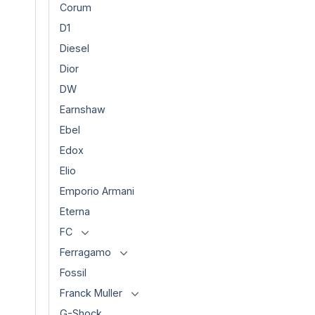
Corum
D1
Diesel
Dior
DW
Earnshaw
Ebel
Edox
Elio
Emporio Armani
Eterna
FC
Ferragamo
Fossil
Franck Muller
G-Shock