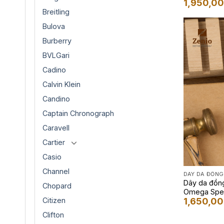
1,950,0
Breitling
Bulova
Burberry
BVLGari
Cadino
Calvin Klein
Candino
Captain Chronograph
Caravell
Cartier
Casio
Channel
DÂY DA ĐỒNG
Dây da đồn
Chopard
Omega Spe
Citizen
1,650,0
Clifton