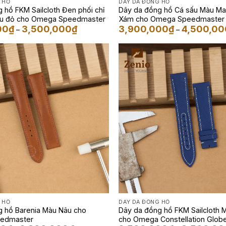
 HỒ
DÂY DA ĐỒNG HỒ
 hồ FKM Sailcloth Đen phối chỉ
Dây da đồng hồ Cá sấu Màu Ma
àu đỏ cho Omega Speedmaster
Xám cho Omega Speedmaster
Khoảng
00
₫
3,500,000
₫
3,900,000
₫
4,500,00
–
–
giá:
từ
2,500,000₫
đến
3,500,000₫
 HỒ
DÂY DA ĐỒNG HỒ
g hồ Barenia Màu Nâu cho
Dây da đồng hồ FKM Sailcloth 
edmaster
cho Omega Constellation Glob