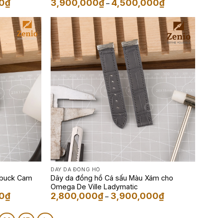
Khoảng
Khoảng
0
₫
3,900,000
₫
4,500,000
₫
–
giá:
giá:
từ
từ
2,500,000₫
3,900,000₫
đến
đến
3,500,000₫
4,500,000₫
DÂY DA ĐỒNG HỒ
ubuck Cam
Dây da đồng hồ Cá sấu Màu Xám cho
Omega De Ville Ladymatic
Khoảng
Khoảng
0
₫
2,800,000
₫
3,900,000
₫
–
giá:
giá:
từ
từ
3,900,000₫
2,800,000₫