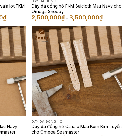
DÂY DA ĐỒNG HỒ
vala lót FKM
Dây da đồng hồ FKM Saicloth Màu Navy cho
Omega Snoopy
Khoảng
Khoảng
0
₫
2,500,000
₫
3,500,000
₫
–
giá:
giá:
từ
từ
3,900,000₫
2,500,000₫
đến
đến
4,500,000₫
3,500,000₫
DÂY DA ĐỒNG HỒ
Màu Navy
Dây da đồng hồ Cá sấu Màu Kem Kim Tuyến
emaster
cho Omega Seamaster