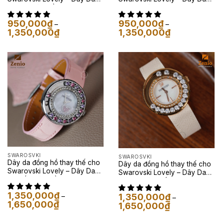
Epsom Màu Hồng
Epsom Màu Xám
950,000
₫
950,000
₫
–
–
Khoảng
Khoảng
1,350,000
₫
1,350,000
₫
giá:
giá:
từ
từ
950,000₫
950,000₫
đến
đến
1,350,000₫
1,350,000₫
SWAROSVKI
SWAROSVKI
Dây da đồng hồ thay thế cho
Dây da đồng hồ thay thế cho
Swarovski Lovely – Dây Da
Swarovski Lovely – Dây Da
Cá Sấu Màu Hồng Nude
Epsom Màu Trắng Kem
1,350,000
₫
1,350,000
₫
–
–
Khoảng
1,650,000
₫
Khoảng
1,650,000
₫
giá:
giá:
từ
từ
1,350,000₫