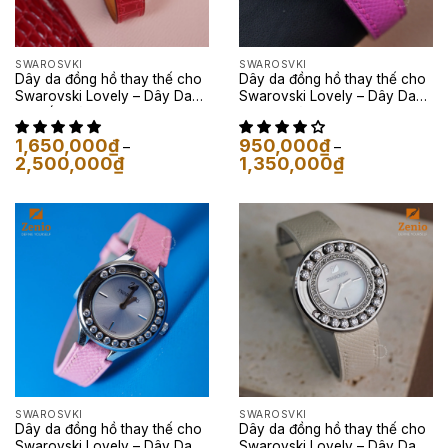
SWAROSVKI
SWAROSVKI
Dây da đồng hồ thay thế cho
Dây da đồng hồ thay thế cho
Swarovski Lovely – Dây Da
Swarovski Lovely – Dây Da
Cá Sấu Màu Đỏ
Epsom Màu Tím
1,650,000
₫
950,000
₫
–
–
Khoảng
Khoảng
2,500,000
₫
1,350,000
₫
giá:
giá:
từ
từ
1,650,000₫
950,000₫
đến
đến
2,500,000₫
1,350,000₫
SWAROSVKI
SWAROSVKI
Dây da đồng hồ thay thế cho
Dây da đồng hồ thay thế cho
Swarovski Lovely – Dây Da
Swarovski Lovely – Dây Da