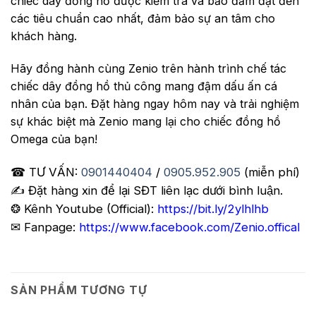
chiếc dây đồng hồ được kiểm tra và bảo đảm đạt đến
các tiêu chuẩn cao nhất, đảm bảo sự an tâm cho
khách hàng.
Hãy đồng hành cùng Zenio trên hành trình chế tác
chiếc dây đồng hồ thủ công mang đậm dấu ấn cá
nhân của bạn. Đặt hàng ngay hôm nay và trải nghiệm
sự khác biệt mà Zenio mang lại cho chiếc đồng hồ
Omega của bạn!
☎ TƯ VẤN:
0901440404
/
0905.952.905
(miễn phí)
✍️ Đặt hàng xin để lại SĐT liên lạc dưới bình luận.
❂ Kênh Youtube (Official):
https://bit.ly/2ylhlhb
✉ Fanpage:
https://www.facebook.com/Zenio.offical
SẢN PHẨM TƯƠNG TỰ