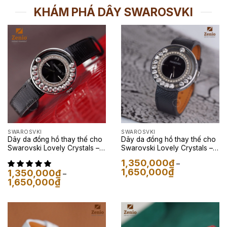
KHÁM PHÁ DÂY SWAROSVKI
SWAROSVKI
SWAROSVKI
Dây da đồng hồ thay thế cho
Dây da đồng hồ thay thế cho
Swarovski Lovely Crystals –
Swarovski Lovely Crystals –
Dây Da Kỳ Đà Màu Đen
Dây Da Epsom Màu Đen
1,350,000
₫
–
Khoảng
1,650,000
₫
1,350,000
₫
–
giá:
Khoảng
1,650,000
₫
từ
giá:
1,350,000₫
từ
đến
1,350,000₫
1,650,000₫
đến
1,650,000₫