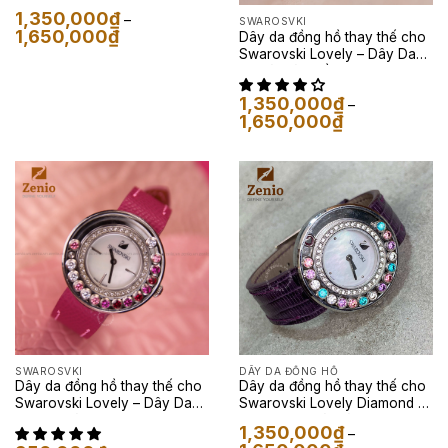
Đà Màu Đen
1,350,000
₫
–
SWAROSVKI
Khoảng
1,650,000
₫
Dây da đồng hồ thay thế cho
giá:
Swarovski Lovely – Dây Da
từ
Kỳ Đà Màu Hồng
1,350,000₫
đến
1,650,000₫
1,350,000
₫
–
Khoảng
1,650,000
₫
giá:
từ
1,350,000₫
đến
1,650,000₫
SWAROSVKI
DÂY DA ĐỒNG HỒ
Dây da đồng hồ thay thế cho
Dây da đồng hồ thay thế cho
Swarovski Lovely – Dây Da
Swarovski Lovely Diamond –
Epsom Màu Tím
Dây Da Kỳ Đà Màu Tím
1,350,000
₫
–
Khoảng