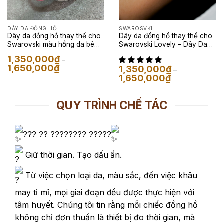
DÂY DA ĐỒNG HỒ
SWAROSVKI
Dây da đồng hồ thay thế cho
Dây da đồng hồ thay thế cho
Swarovski màu hồng da bê
Swarovski Lovely – Dây Da
Pháp
Kỳ Đà Màu Xanh Ngọc
1,350,000
₫
–
Khoảng
1,650,000
₫
1,350,000
₫
–
giá:
Khoảng
1,650,000
₫
từ
giá:
1,350,000₫
từ
đến
1,350,000₫
1,650,000₫
QUY TRÌNH CHẾ TÁC
đến
1,650,000₫
??̂? ?? ???????? ?????
Giữ thời gian. Tạo dấu ấn.
Từ việc chọn loại da, màu sắc, đến việc khâu
may tỉ mỉ, mọi giai đoạn đều được thực hiện với
tâm huyết. Chúng tôi tin rằng mỗi chiếc đồng hồ
không chỉ đơn thuần là thiết bị đo thời gian, mà