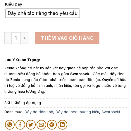
giá:
Kiểu Dây
từ
1,350,000₫
Dây chế tác riêng theo yêu cầu
đến
1,650,000₫
Dây da đồng hồ thay thế cho Swarovski Lovely Epsom Màu 
THÊM VÀO GIỎ HÀNG
Lưu Ý Quan Trọng:
Zenio không có bất kỳ liên kết hay quan hệ hợp tác nào với các
thương hiệu đồng hồ khác, bao gồm
Swarosvki
. Các mẫu dây đeo
do Zenio cung cấp được phát triển hoàn toàn độc lập. Quyền sở hữu
trí tuệ về đồng hồ, hình ảnh, nhãn hiệu, tên gọi và logo thuộc về từng
thương hiệu tương ứng.
SKU:
Không áp dụng
Danh mục:
Dây da đồng hồ
,
Dây da theo thương hiệu
,
Swarosvki