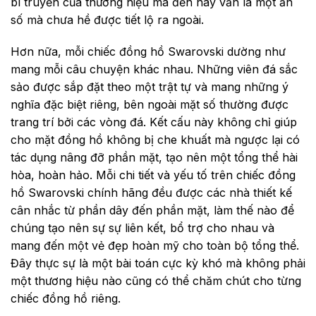
bí truyền của thương hiệu mà đến nay vẫn là một ẩn
số mà chưa hề được tiết lộ ra ngoài.
Hơn nữa, mỗi chiếc đồng hồ Swarovski dường như
mang mỗi câu chuyện khác nhau. Những viên đá sắc
sảo được sắp đặt theo một trật tự và mang những ý
nghĩa đặc biệt riêng, bên ngoài mặt số thường được
trang trí bởi các vòng đá. Kết cấu này không chỉ giúp
cho mặt đồng hồ không bị che khuất mà ngược lại có
tác dụng nâng đỡ phần mặt, tạo nên một tổng thể hài
hòa, hoàn hảo. Mỗi chi tiết và yếu tố trên chiếc đồng
hồ Swarovski chính hãng đều được các nhà thiết kế
cân nhắc từ phần dây đến phần mặt, làm thế nào để
chúng tạo nên sự sự liên kết, bổ trợ cho nhau và
mang đến một vẻ đẹp hoàn mỹ cho toàn bộ tổng thể.
Đây thực sự là một bài toán cực kỳ khó mà không phải
một thương hiệu nào cũng có thể chăm chút cho từng
chiếc đồng hồ riêng.