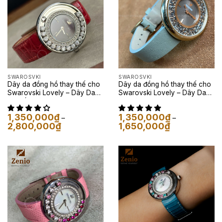
SWAROSVKI
SWAROSVKI
Dây da đồng hồ thay thế cho
Dây da đồng hồ thay thế cho
Swarovski Lovely – Dây Da
Swarovski Lovely – Dây Da
Cá Sấu Màu Đỏ
Bê Màu Xám Xanh
1,350,000
₫
1,350,000
₫
–
–
Khoảng
Khoảng
2,800,000
₫
1,650,000
₫
giá:
giá:
từ
từ
1,350,000₫
1,350,000₫
đến
đến
2,800,000₫
1,650,000₫