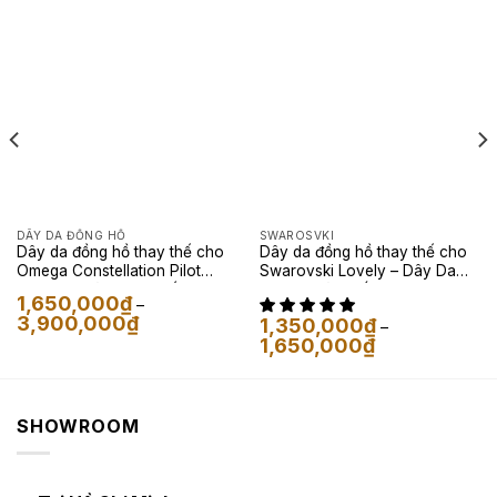
DÂY DA ĐỒNG HỒ
SWAROSVKI
Dây da đồng hồ thay thế cho
Dây da đồng hồ thay thế cho
Omega Constellation Pilot
Swarovski Lovely – Dây Da
Saffiano Màu Đen Phối Chỉ
Epsom Màu Trắng Kem
1,650,000
₫
–
Trắng
Khoảng
3,900,000
₫
1,350,000
₫
–
giá:
Khoảng
1,650,000
₫
từ
giá:
1,650,000₫
từ
đến
1,350,000₫
3,900,000₫
đến
1,650,000₫
SHOWROOM