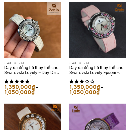
1,350,000₫
đến
đến
1,650,000₫
1,650,000₫
SWAROSVKI
SWAROSVKI
Dây da đồng hồ thay thế cho
Dây da đồng hồ thay thế cho
Swarovski Lovely – Dây Da
Swarovski Lovely Epsom –
Kỳ Đà Màu Trắng
Dây Da Epsom Màu Hồng
Nude
1,350,000
₫
1,350,000
₫
–
–
Khoảng
Khoảng
1,650,000
₫
1,650,000
₫
giá:
giá:
từ
từ
1,350,000₫
1,350,000₫
đến
đến
1,650,000₫
1,650,000₫