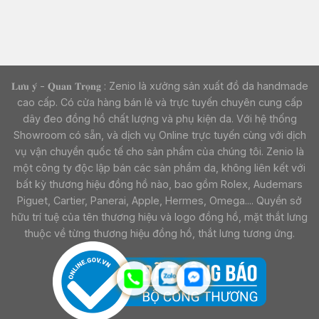
𝐋𝐮̛𝐮 𝐲́ - 𝐐𝐮𝐚𝐧 𝐓𝐫𝐨̣𝐧𝐠 : Zenio là xưởng sản xuất đồ da handmade
cao cấp. Có cửa hàng bán lẻ và trực tuyến chuyên cung cấp
dây đeo đồng hồ chất lượng và phụ kiện da. Với hệ thống
Showroom có sẵn, và dịch vụ Online trực tuyến cùng với dịch
vụ vận chuyển quốc tế cho sản phẩm của chúng tôi. Zenio là
một công ty độc lập bán các sản phẩm da, không liên kết với
bất kỳ thương hiệu đồng hồ nào, bao gồm Rolex, Audemars
Piguet, Cartier, Panerai, Apple, Hermes, Omega.... Quyền sở
hữu trí tuệ của tên thương hiệu và logo đồng hồ, mặt thắt lưng
thuộc về từng thương hiệu đồng hồ, thắt lưng tương ứng.