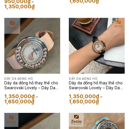
1,650,000
₫
950,000
₫
–
giá:
Khoảng
1,350,000
₫
từ
giá:
1,350,000₫
từ
đến
950,000₫
1,650,000₫
đến
1,350,000₫
DÂY DA ĐỒNG HỒ
DÂY DA ĐỒNG HỒ
Dây da đồng hồ thay thế cho
Dây da đồng hồ thay thế cho
Swarovski Lovely – Dây Da
Swarovski Lovely – Dây Da
Epsom Màu Hồng Nhạt
Cá Sấu Màu Đen
1,350,000
₫
1,350,000
₫
–
–
Khoảng
Khoảng
1,650,000
₫
1,650,000
₫
giá:
giá:
từ
từ
1,350,000₫
1,350,000₫
đến
đến
1,650,000₫
1,650,000₫