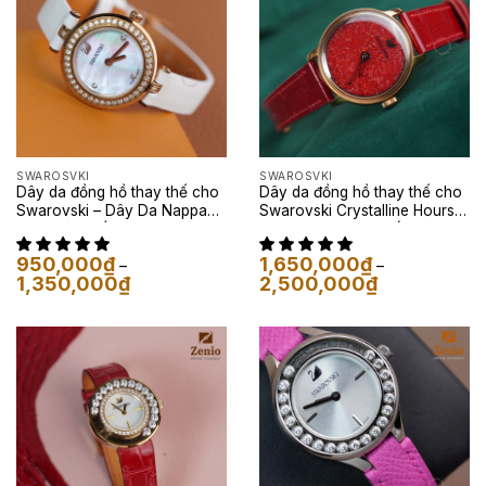
SWAROSVKI
SWAROSVKI
Dây da đồng hồ thay thế cho
Dây da đồng hồ thay thế cho
Swarovski – Dây Da Nappa
Swarovski Crystalline Hours
Trơn Màu Trắng
Red – Dây Da Cá Sấu Màu Đỏ
950,000
₫
1,650,000
₫
–
–
Khoảng
Khoảng
1,350,000
₫
2,500,000
₫
giá:
giá:
từ
từ
950,000₫
1,650,000₫
đến
đến
1,350,000₫
2,500,000₫