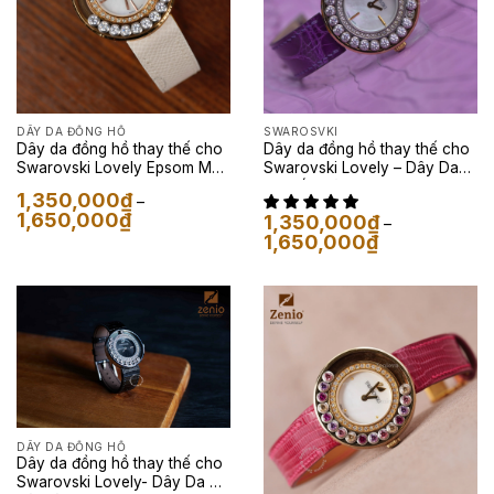
DÂY DA ĐỒNG HỒ
SWAROSVKI
Dây da đồng hồ thay thế cho
Dây da đồng hồ thay thế cho
Swarovski Lovely Epsom Màu
Swarovski Lovely – Dây Da
Kem
Cá Sấu Màu Tím
1,350,000
₫
–
Khoảng
1,650,000
₫
1,350,000
₫
–
giá:
Khoảng
1,650,000
₫
từ
giá:
1,350,000₫
từ
đến
1,350,000₫
1,650,000₫
đến
1,650,000₫
DÂY DA ĐỒNG HỒ
Dây da đồng hồ thay thế cho
Swarovski Lovely- Dây Da Kỳ