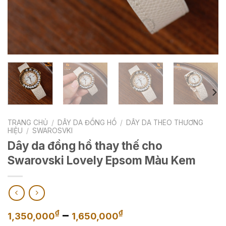
TRANG CHỦ
/
DÂY DA ĐỒNG HỒ
/
DÂY DA THEO THƯƠNG
HIỆU
/
SWAROSVKI
Dây da đồng hồ thay thế cho
Swarovski Lovely Epsom Màu Kem
Khoảng
–
₫
₫
1,350,000
1,650,000