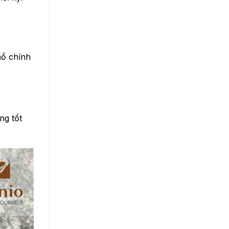
hồ chính
ng tốt