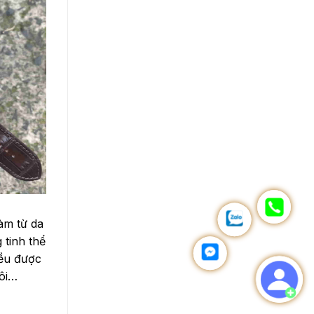
àm từ da
 tinh thể
đều được
hôi…