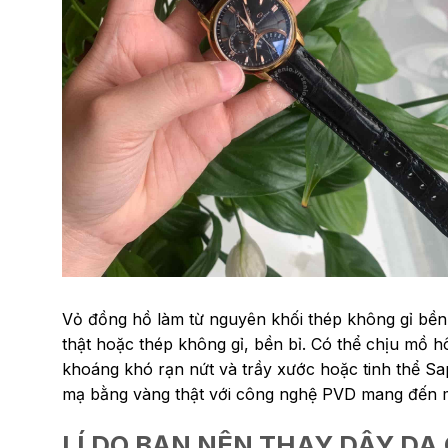
Vỏ đồng hồ làm từ nguyên khối thép không gỉ bền
thật hoặc thép không gỉ, bền bỉ. Có thể chịu mồ h
khoáng khó rạn nứt và trầy xước hoặc tinh thể S
mạ bằng vàng thật với công nghệ PVD mang đến mà
LÍ DO BẠN NÊN THAY DÂY DA