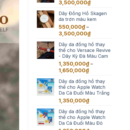
đến
Khoảng
3,500,000
₫
3,500,000₫
giá:
Dây Đồng Hồ Skagen
từ
da trơn màu kem
550,000₫
đến
550,000
₫
–
3,500,000₫
Khoảng
3,500,000
₫
giá:
Dây da đồng hồ thay
từ
thế cho Versace Revive
550,000₫
- Dây Kỳ Đà Màu Cam
đến
3,500,000₫
1,350,000
₫
–
Khoảng
1,650,000
₫
giá:
Dây da đồng hồ thay
từ
thế cho Apple Watch
1,350,000₫
Da Cá Đuối Màu Trắng
đến
1,650,000₫
1,350,000
₫
Dây da đồng hồ thay
thế cho Apple Watch
Da Cá Đuối Màu Đỏ