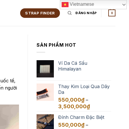
Vietnamese
STRAP FINDER
ĐĂNG NHẬP
0
SẢN PHẨM HOT
Ví Da Cá Sấu
Himalayan
quốc tế,
Thay Kim Loại Qua Dây
ến người
Da
550,000
₫
–
Khoảng
3,500,000
₫
giá:
Đính Charm Đặc Biệt
từ
550,000₫
550,000
₫
–