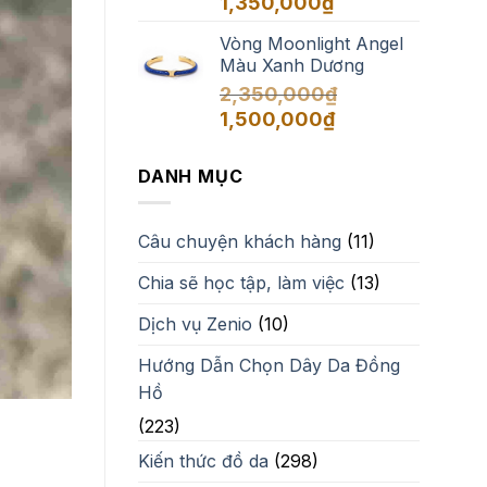
1,350,000
₫
Vòng Moonlight Angel
Màu Xanh Dương
2,350,000
₫
Giá
Giá
1,500,000
₫
gốc
hiện
là:
tại
DANH MỤC
2,350,000₫.
là:
1,500,000₫.
Câu chuyện khách hàng
(11)
Chia sẽ học tập, làm việc
(13)
Dịch vụ Zenio
(10)
Hướng Dẫn Chọn Dây Da Đồng
Hồ
(223)
Kiến thức đồ da
(298)