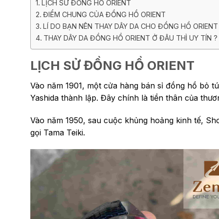
LỊCH SỬ ĐỒNG HỒ ORIENT
ĐIỂM CHUNG CỦA ĐỒNG HỒ ORIENT
LÍ DO BẠN NÊN THAY DÂY DA CHO ĐỒNG HỒ ORIENT
THAY DÂY DA ĐỒNG HỒ ORIENT Ở ĐÂU THÌ UY TÍN ?
LỊCH SỬ ĐỒNG HỒ ORIENT
Vào năm 1901, một cửa hàng bán sỉ đồng hồ bỏ tú
Yashida thành lập. Đây chính là tiền thân của thươ
Vào năm 1950, sau cuộc khủng hoảng kinh tế, Shogo
gọi Tama Teiki.