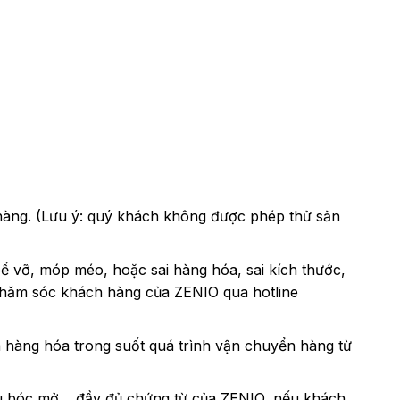
 hàng. (Lưu ý: quý khách không được phép thử sản
bể vỡ, móp méo, hoặc sai hàng hóa, sai kích thước,
 Chăm sóc khách hàng của ZENIO qua hotline
 hàng hóa trong suốt quá trình vận chuyển hàng từ
iệu bóc mở… đầy đủ chứng từ của ZENIO, nếu khách