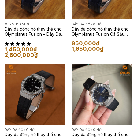
OLYM PIANUS
DÂY DA ĐỒNG HỒ
Dây da đồng hồ thay thế cho
Dây da đồng hồ thay thế cho
Olympianus Fusion – Dây Da
Olympianus Fusion Cá Sấu
Cá Sấu Màu Xanh Navy
Màu Navy
950,000
₫
–
Khoảng
1,650,000
₫
1,450,000
₫
–
giá:
Khoảng
2,800,000
₫
từ
giá:
950,000₫
từ
đến
1,450,000₫
1,650,000₫
đến
2,800,000₫
DÂY DA ĐỒNG HỒ
DÂY DA ĐỒNG HỒ
Dây da đồng hồ thay thế cho
Dây da đồng hồ thay thế cho