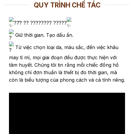
950,000₫
QUY TRÌNH CHẾ TÁC
đến
1,650,000₫
??̂? ?? ???????? ?????
Giữ thời gian. Tạo dấu ấn.
Từ việc chọn loại da, màu sắc, đến việc khâu
may tỉ mỉ, mọi giai đoạn đều được thực hiện với
tâm huyết. Chúng tôi tin rằng mỗi chiếc đồng hồ
không chỉ đơn thuần là thiết bị đo thời gian, mà
còn là biểu tượng của phong cách và cá tính riêng.