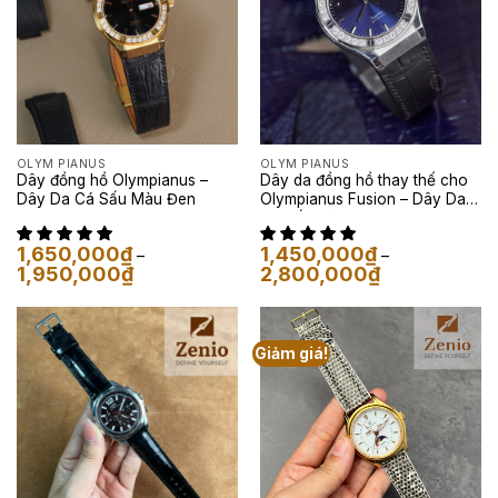
OLYM PIANUS
OLYM PIANUS
Dây đồng hồ Olympianus –
Dây da đồng hồ thay thế cho
Dây Da Cá Sấu Màu Đen
Olympianus Fusion – Dây Da
Cá Sấu Màu Đen
1,650,000
₫
1,450,000
₫
–
–
Khoảng
Khoảng
1,950,000
₫
2,800,000
₫
giá:
giá:
từ
từ
1,650,000₫
1,450,000₫
đến
đến
1,950,000₫
2,800,000₫
Giảm giá!