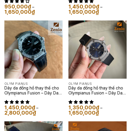
950,000
₫
1,450,000
₫
–
–
Khoảng
Khoảng
1,650,000
₫
1,650,000
₫
giá:
giá:
từ
từ
950,000₫
1,450,000₫
đến
đến
1,650,000₫
1,650,000₫
OLYM PIANUS
OLYM PIANUS
Dây da đồng hồ thay thế cho
Dây da đồng hồ thay thế cho
Olympianus Fusion – Dây Da
Olympianus Fusion – Dây Da
Cá Sấu Màu Đen
Epsom Màu Đen
1,450,000
₫
1,350,000
₫
–
–
Khoảng
Khoảng
2,800,000
₫
1,650,000
₫
giá:
giá:
từ
từ
1,450,000₫
1,350,000₫
đến
đến
2,800,000₫
1,650,000₫