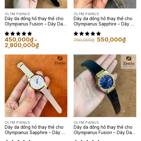
OLYM PIANUS
OLYM PIANUS
Dây da đồng hồ thay thế cho
Dây da đồng hồ thay thế cho
Olympianus Fusion – Dây Da
Olympianus Sapphire – Dây Da
Cá Sấu Màu Đen
Kỳ Đà Màu Trắng Đen
Giá
Giá
450,000
₫
550,000
₫
750,000
₫
–
gốc
hiện
Khoảng
2,800,000
₫
là:
tại
giá:
750,000₫.
là:
từ
550,00
450,000₫
đến
2,800,000₫
OLYM PIANUS
OLYM PIANUS
Dây da đồng hồ thay thế cho
Dây da đồng hồ thay thế cho
Olympianus Sapphire – Dây Da
Olympianus Fusion – Dây Da
Kỳ Đà Màu Nude
Cá Sấu Màu Đen