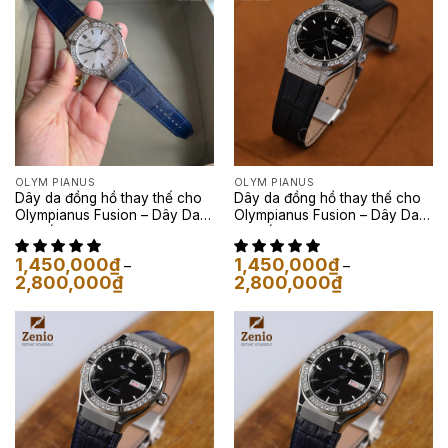
OLYM PIANUS
OLYM PIANUS
Dây da đồng hồ thay thế cho
Dây da đồng hồ thay thế cho
Olympianus Fusion – Dây Da
Olympianus Fusion – Dây Da
Cá Sấu Màu Xanh Navy
Cá Sấu Màu Đen
1,450,000
₫
1,450,000
₫
–
–
Khoảng
Khoảng
2,800,000
₫
2,800,000
₫
giá:
giá:
từ
từ
1,450,000₫
1,450,000₫
đến
đến
2,800,000₫
2,800,000₫