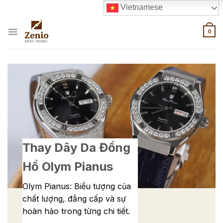
Skip
Vietnamese
to
content
0
Thay Dây Da Đồng
Hồ Olym Pianus
Olym Pianus: Biểu tượng của
chất lượng, đẳng cấp và sự
hoàn hảo trong từng chi tiết.