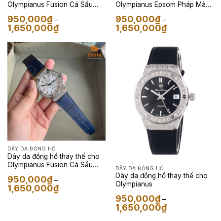
Olympianus Fusion Cá Sấu
Olympianus Epsom Pháp Màu
Màu Đen
Đen
950,000
₫
950,000
₫
–
–
Khoảng
Khoảng
1,650,000
₫
1,650,000
₫
giá:
giá:
từ
từ
950,000₫
950,000₫
đến
đến
1,650,000₫
1,650,000₫
DÂY DA ĐỒNG HỒ
Dây da đồng hồ thay thế cho
Olympianus Fusion Cá Sấu
DÂY DA ĐỒNG HỒ
Xanh Navy
Dây da đồng hồ thay thế cho
950,000
₫
–
Olympianus
Khoảng
1,650,000
₫
giá:
950,000
₫
từ
–
950,000₫
Khoảng
1,650,000
₫
đến
giá:
1,650,000₫
từ