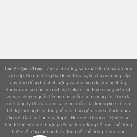
𝐋𝐮̛𝐮 𝐲́ - 𝐐𝐮𝐚𝐧 𝐓𝐫𝐨̣𝐧𝐠 : Zenio là xưởng sản xuất đồ da handmade
cao cấp. Có cửa hàng bán lẻ và trực tuyến chuyên cung cấp
dây đeo đồng hồ chất lượng và phụ kiện da. Với hệ thống
Showroom có sẵn, và dịch vụ Online trực tuyến cùng với dịch
vụ vận chuyển quốc tế cho sản phẩm của chúng tôi. Zenio là
một công ty độc lập bán các sản phẩm da, không liên kết với
bất kỳ thương hiệu đồng hồ nào, bao gồm Rolex, Audemars
Piguet, Cartier, Panerai, Apple, Hermes, Omega.... Quyền sở
hữu trí tuệ của tên thương hiệu và logo đồng hồ, mặt thắt lưng
thuộc về từng thương hiệu đồng hồ, thắt lưng tương ứng.