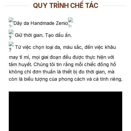
950,000₫
1,650,000₫
QUY TRÌNH CHẾ TÁC
đến
đến
1,350,000₫
2,500,000₫
Dây da Handmade Zenio
Giữ thời gian. Tạo dấu ấn.
Từ việc chọn loại da, màu sắc, đến việc khâu
may tỉ mỉ, mọi giai đoạn đều được thực hiện với
tâm huyết. Chúng tôi tin rằng mỗi chiếc đồng hồ
không chỉ đơn thuần là thiết bị đo thời gian, mà
còn là biểu tượng của phong cách và cá tính riêng.