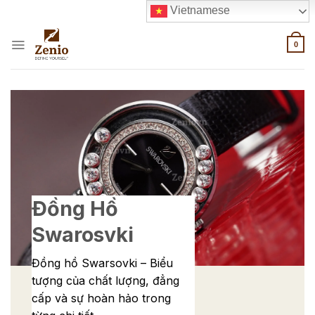
Skip
Vietnamese
to
content
0
Đồng Hồ
Swarosvki
Đồng hồ Swarsovki – Biểu
tượng của chất lượng, đẳng
cấp và sự hoàn hảo trong