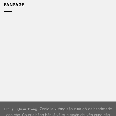
FANPAGE
𝐋𝐮̛𝐮 𝐲́ - 𝐐𝐮𝐚𝐧 𝐓𝐫𝐨̣𝐧𝐠 : Zenio là xưởng sản xuất đồ da handmade
cao cấp. Có cửa hàng bán lẻ và trực tuyến chuyên cung cấp