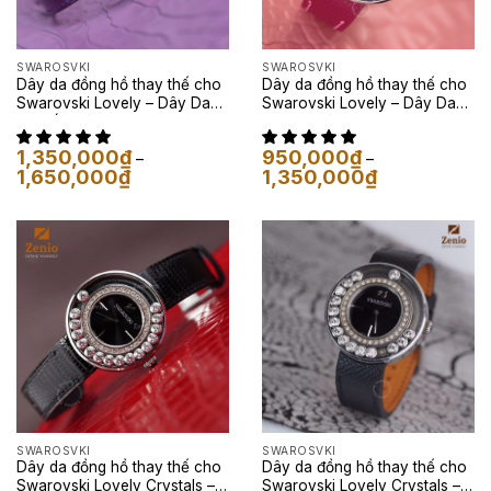
SWAROSVKI
SWAROSVKI
Dây da đồng hồ thay thế cho
Dây da đồng hồ thay thế cho
Swarovski Lovely – Dây Da
Swarovski Lovely – Dây Da
Cá Sấu Màu Tím
Epsom Màu Tím
1,350,000
₫
950,000
₫
–
–
Khoảng
Khoảng
1,650,000
₫
1,350,000
₫
giá:
giá:
từ
từ
1,350,000₫
950,000₫
đến
đến
1,650,000₫
1,350,000₫
SWAROSVKI
SWAROSVKI
Dây da đồng hồ thay thế cho
Dây da đồng hồ thay thế cho
Swarovski Lovely Crystals –
Swarovski Lovely Crystals –