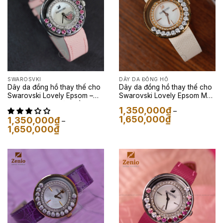
SWAROSVKI
DÂY DA ĐỒNG HỒ
Dây da đồng hồ thay thế cho
Dây da đồng hồ thay thế cho
Swarovski Lovely Epsom –
Swarovski Lovely Epsom Màu
Dây Da Epsom Màu Hồng
Kem
1,350,000
₫
–
Nude
Khoảng
1,650,000
₫
1,350,000
₫
–
giá:
Khoảng
1,650,000
₫
từ
giá:
1,350,000₫
từ
đến
1,350,000₫
1,650,000₫
đến
1,650,000₫