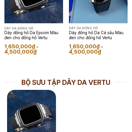
DÂY DA ĐỒNG HỒ
DÂY DA ĐỒNG HỒ
Dây đồng hồ Da Cá sấu Màu
Dây đồng hồ Da Epsom Màu
đen cho đồng hồ Vertu
đen cho đồng hồ Vertu
1,650,000
₫
1,650,000
₫
–
–
Khoảng
Khoảng
4,500,000
₫
4,500,000
₫
giá:
giá:
từ
từ
1,650,000₫
1,650,000₫
đến
đến
4,500,000₫
4,500,000₫
BỘ SƯU TẬP DÂY DA VERTU