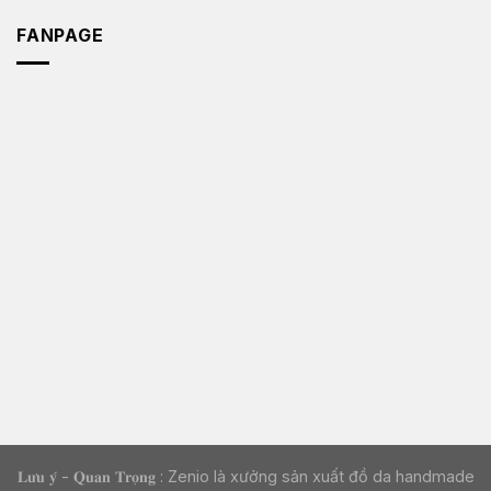
FANPAGE
𝐋𝐮̛𝐮 𝐲́ - 𝐐𝐮𝐚𝐧 𝐓𝐫𝐨̣𝐧𝐠 : Zenio là xưởng sản xuất đồ da handmade