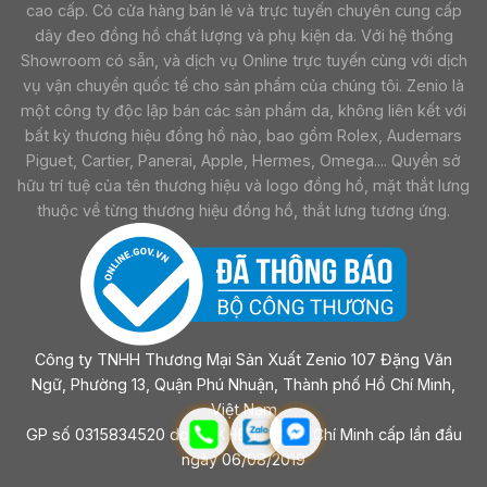
cao cấp. Có cửa hàng bán lẻ và trực tuyến chuyên cung cấp
dây đeo đồng hồ chất lượng và phụ kiện da. Với hệ thống
Showroom có sẵn, và dịch vụ Online trực tuyến cùng với dịch
vụ vận chuyển quốc tế cho sản phẩm của chúng tôi. Zenio là
một công ty độc lập bán các sản phẩm da, không liên kết với
bất kỳ thương hiệu đồng hồ nào, bao gồm Rolex, Audemars
Piguet, Cartier, Panerai, Apple, Hermes, Omega.... Quyền sở
hữu trí tuệ của tên thương hiệu và logo đồng hồ, mặt thắt lưng
thuộc về từng thương hiệu đồng hồ, thắt lưng tương ứng.
Công ty TNHH Thương Mại Sản Xuất Zenio 107 Đặng Văn
Ngữ, Phường 13, Quận Phú Nhuận, Thành phố Hồ Chí Minh,
Việt Nam
GP số 0315834520 do sở KHĐT Tp Hồ Chí Minh cấp lần đầu
ngày 06/08/2019