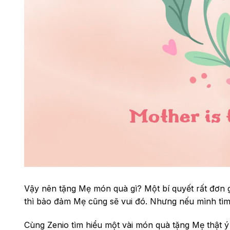
Vậy nên tặng Mẹ món quà gì? Một bí quyết rất đơn g
thì bảo đảm Mẹ cũng sẽ vui đó. Nhưng nếu mình tìm 
Cùng Zenio tìm hiểu một vài món quà tặng Mẹ thật ý