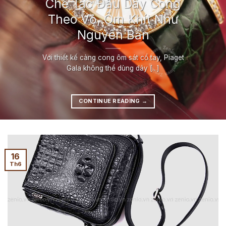
Chế Tác Đầu Dây Cong
Theo Vỏ, Ôm Khít Như
Nguyên Bản
Với thiết kế càng cong ôm sát cổ tay, Piaget
Gala không thể dùng dây [...]
CONTINUE READING
→
16
Th6