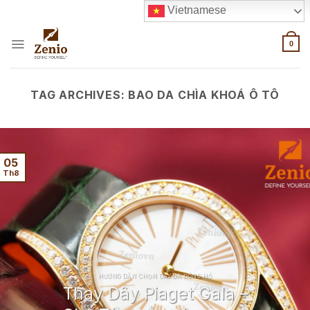
Skip
Vietnamese
to
content
0
TAG ARCHIVES:
BAO DA CHÌA KHOÁ Ô TÔ
05
Th8
HƯỚNG DẪN CHỌN DÂY DA ĐỒNG HỒ
Thay Dây Piaget Gala –