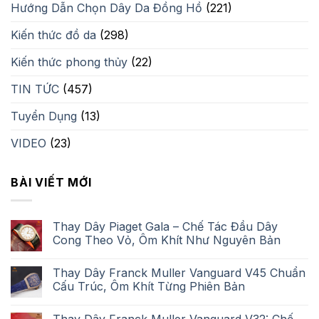
Hướng Dẫn Chọn Dây Da Đồng Hồ
(221)
Kiến thức đồ da
(298)
Kiến thức phong thủy
(22)
TIN TỨC
(457)
Tuyển Dụng
(13)
VIDEO
(23)
BÀI VIẾT MỚI
Thay Dây Piaget Gala – Chế Tác Đầu Dây
Cong Theo Vỏ, Ôm Khít Như Nguyên Bản
Thay Dây Franck Muller Vanguard V45 Chuẩn
Cấu Trúc, Ôm Khít Từng Phiên Bản
Thay Dây Franck Muller Vanguard V32: Chế