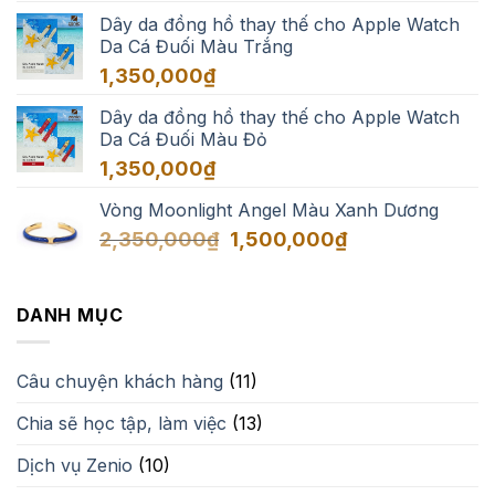
giá:
Dây da đồng hồ thay thế cho Apple Watch
từ
Da Cá Đuối Màu Trắng
1,350,000₫
đến
1,350,000
₫
1,650,000₫
Dây da đồng hồ thay thế cho Apple Watch
Da Cá Đuối Màu Đỏ
1,350,000
₫
Vòng Moonlight Angel Màu Xanh Dương
Giá
Giá
2,350,000
₫
1,500,000
₫
gốc
hiện
là:
tại
2,350,000₫.
là:
DANH MỤC
1,500,000₫.
Câu chuyện khách hàng
(11)
Chia sẽ học tập, làm việc
(13)
Dịch vụ Zenio
(10)