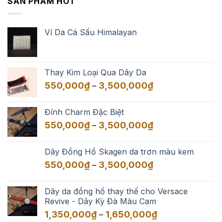
SẢN PHẨM HOT
Ví Da Cá Sấu Himalayan
Thay Kim Loại Qua Dây Da
Khoảng
550,000
₫
3,500,000
₫
–
giá:
từ
Đính Charm Đặc Biệt
550,000₫
Khoảng
550,000
₫
3,500,000
₫
–
đến
giá:
3,500,000₫
từ
Dây Đồng Hồ Skagen da trơn màu kem
550,000₫
Khoảng
550,000
₫
3,500,000
₫
–
đến
giá:
3,500,000₫
từ
Dây da đồng hồ thay thế cho Versace
550,000₫
Revive - Dây Kỳ Đà Màu Cam
đến
Khoảng
1,350,000
₫
1,650,000
₫
–
3,500,000₫