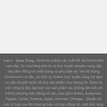
𝐋𝐮̛𝐮 𝐲́ - 𝐐𝐮𝐚𝐧 𝐓𝐫𝐨̣𝐧𝐠 : Zenio là xưởng sản xuất đồ da handmade
cao cấp. Có cửa hàng bán lẻ và trực tuyến chuyên cung cấp
dây đeo đồng hồ chất lượng và phụ kiện da. Với hệ thống
Showroom có sẵn, và dịch vụ Online trực tuyến cùng với dịch
vụ vận chuyển quốc tế cho sản phẩm của chúng tôi. Zenio là
một công ty độc lập bán các sản phẩm da, không liên kết với
bất kỳ thương hiệu đồng hồ nào, bao gồm Rolex, Audemars
Piguet, Cartier, Panerai, Apple, Hermes, Omega.... Quyền sở
hữu trí tuệ của tên thương hiệu và logo đồng hồ, mặt thắt lưng