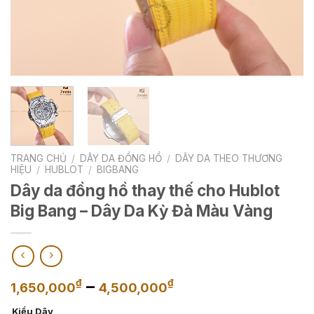
TRANG CHỦ
/
DÂY DA ĐỒNG HỒ
/
DÂY DA THEO THƯƠNG
HIỆU
/
HUBLOT
/
BIGBANG
Dây da đồng hồ thay thế cho Hublot
Big Bang – Dây Da Kỳ Đà Màu Vàng
Khoảng
–
₫
₫
1,650,000
4,500,000
giá:
Kiểu Dây