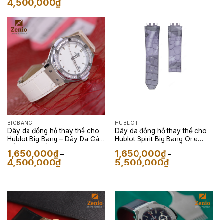
Khoảng
4,500,000
₫
từ
giá:
1,650,000₫
từ
đến
1,650,000₫
4,500,000₫
đến
4,500,000₫
BIGBANG
HUBLOT
Dây da đồng hồ thay thế cho
Dây da đồng hồ thay thế cho
Hublot Big Bang – Dây Da Cá
Hublot Spirit Big Bang One
Sấu Màu Trắng
Click – Dây Da Cá Sấu Camo
1,650,000
₫
1,650,000
₫
–
–
Xám
Khoảng
Khoảng
4,500,000
₫
5,500,000
₫
giá:
giá:
từ
từ
1,650,000₫
1,650,000₫
đến
đến
4,500,000₫
5,500,000₫