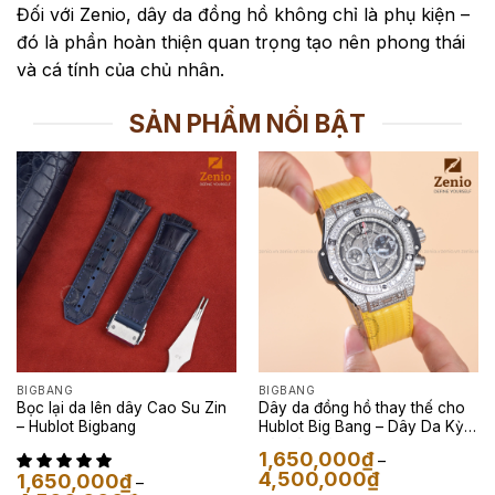
Đối với Zenio, dây da đồng hồ không chỉ là phụ kiện –
đó là phần hoàn thiện quan trọng tạo nên phong thái
và cá tính của chủ nhân.
SẢN PHẨM NỔI BẬT
BIGBANG
BIGBANG
Bọc lại da lên dây Cao Su Zin
Dây da đồng hồ thay thế cho
– Hublot Bigbang
Hublot Big Bang – Dây Da Kỳ
Đà Màu Vàng
1,650,000
₫
–
Khoảng
4,500,000
₫
1,650,000
₫
–
giá: