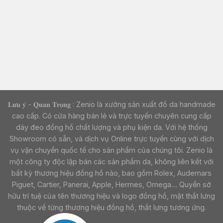
𝐋𝐮̛𝐮 𝐲́ - 𝐐𝐮𝐚𝐧 𝐓𝐫𝐨̣𝐧𝐠 : Zenio là xưởng sản xuất đồ da handmade
cao cấp. Có cửa hàng bán lẻ và trực tuyến chuyên cung cấp
dây đeo đồng hồ chất lượng và phụ kiện da. Với hệ thống
Showroom có sẵn, và dịch vụ Online trực tuyến cùng với dịch
vụ vận chuyển quốc tế cho sản phẩm của chúng tôi. Zenio là
một công ty độc lập bán các sản phẩm da, không liên kết với
bất kỳ thương hiệu đồng hồ nào, bao gồm Rolex, Audemars
Piguet, Cartier, Panerai, Apple, Hermes, Omega.... Quyền sở
hữu trí tuệ của tên thương hiệu và logo đồng hồ, mặt thắt lưng
thuộc về từng thương hiệu đồng hồ, thắt lưng tương ứng.