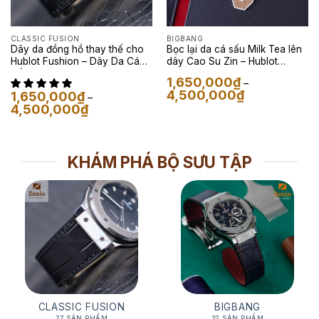
CLASSIC FUSION
BIGBANG
Dây da đồng hồ thay thế cho
Bọc lại da cá sấu Milk Tea lên
Hublot Fushion – Dây Da Cá
dây Cao Su Zin – Hublot
Sấu Màu Đen
Classic Fusion
1,650,000
₫
–
Khoảng
4,500,000
₫
1,650,000
₫
–
giá:
Khoảng
4,500,000
₫
từ
giá:
1,650,000₫
từ
đến
1,650,000₫
4,500,000₫
đến
4,500,000₫
KHÁM PHÁ BỘ SƯU TẬP
CLASSIC FUSION
BIGBANG
27 SẢN PHẨM
32 SẢN PHẨM