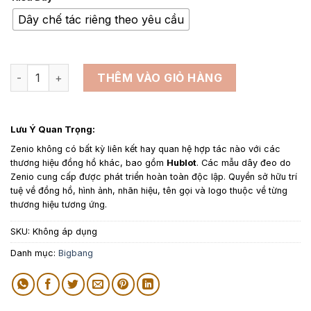
từ
1,650,000₫
Dây chế tác riêng theo yêu cầu
đến
4,500,000₫
Dây da đồng hồ thay thế cho Hublot Big Bang - Dây Da Kỳ Đ
THÊM VÀO GIỎ HÀNG
Lưu Ý Quan Trọng:
Zenio không có bất kỳ liên kết hay quan hệ hợp tác nào với các
thương hiệu đồng hồ khác, bao gồm
Hublot
. Các mẫu dây đeo do
Zenio cung cấp được phát triển hoàn toàn độc lập. Quyền sở hữu trí
tuệ về đồng hồ, hình ảnh, nhãn hiệu, tên gọi và logo thuộc về từng
thương hiệu tương ứng.
SKU:
Không áp dụng
Danh mục:
Bigbang