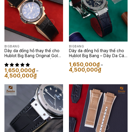
BIGBANG
BIGBANG
Dây da đồng hồ thay thế cho
Dây da đồng hồ thay thế cho
Hublot Big Bang Original Gold
Hublot Big Bang – Dây Da Cá
Ceramic – Dây Da Cá Sấu Màu
Sấu Màu Xanh Navy
1,650,000
₫
–
Đen
Khoảng
4,500,000
₫
1,650,000
₫
–
giá:
Khoảng
4,500,000
₫
từ
giá:
1,650,000₫
từ
đến
1,650,000₫
4,500,000₫
đến
4,500,000₫