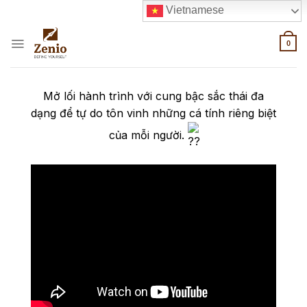
Skip
Vietnamese
to
content
0
Mở lối hành trình với cung bậc sắc thái đa
dạng để tự do tôn vinh những cá tính riêng biệt
của mỗi người.