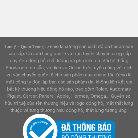
𝐋𝐮̛𝐮 𝐲́ - 𝐐𝐮𝐚𝐧 𝐓𝐫𝐨̣𝐧𝐠 : Zenio là xưởng sản xuất đồ da handmade
cao cấp. Có cửa hàng bán lẻ và trực tuyến chuyên cung cấp
dây đeo đồng hồ chất lượng và phụ kiện da. Với hệ thống
Showroom có sẵn, và dịch vụ Online trực tuyến cùng với dịch
vụ vận chuyển quốc tế cho sản phẩm của chúng tôi. Zenio là
một công ty độc lập bán các sản phẩm da, không liên kết với
bất kỳ thương hiệu đồng hồ nào, bao gồm Rolex, Audemars
Piguet, Cartier, Panerai, Apple, Hermes, Omega.... Quyền sở
hữu trí tuệ của tên thương hiệu và logo đồng hồ, mặt thắt lưng
thuộc về từng thương hiệu đồng hồ, thắt lưng tương ứng.