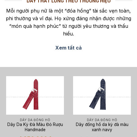
DÂY THẮT LƯNG THEO THƯƠNG HIỆU
Mỗi người phụ nữ là một “đóa hồng” tài sắc vẹn toàn,
phi thường và vĩ đại. Họ xứng đáng nhận được những
“món quà hạnh phúc” từ người yêu thương và thấu
hiểu.
Xem tất cả
DÂY DA ĐỒNG HỒ
DÂY DA ĐỒNG HỒ
Dây Da Kỳ Đà Màu Đỏ Rượu
Dây đồng hồ da kỳ đà màu
Handmade
xanh navy