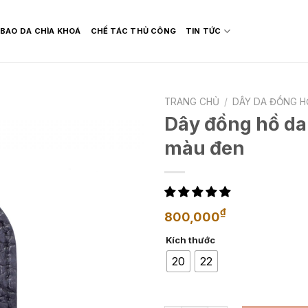
BAO DA CHÌA KHOÁ
CHẾ TÁC THỦ CÔNG
TIN TỨC
TRANG CHỦ
/
DÂY DA ĐỒNG H
Dây đồng hồ da
màu đen
₫
800,000
Kích thước
20
22