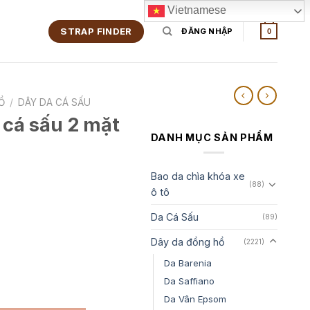
Vietnamese
STRAP FINDER
ĐĂNG NHẬP
0
Ồ
/
DÂY DA CÁ SẤU
 cá sấu 2 mặt
DANH MỤC SẢN PHẨM
Bao da chìa khóa xe
(88)
ô tô
Da Cá Sấu
(89)
Dây da đồng hồ
(2221)
Da Barenia
Da Saffiano
Da Vân Epsom