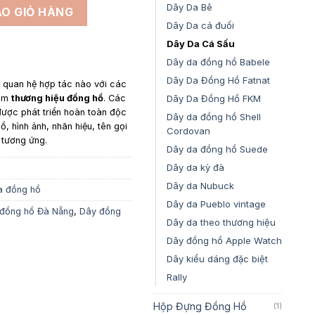
 màu đen số lượng
Dây Da Bê
O GIỎ HÀNG
Dây Da cá đuối
Dây Da Cá Sấu
Dây da đồng hồ Babele
Dây Da Đồng Hồ Fatnat
y quan hệ hợp tác nào với các
Dây Da Đồng Hồ FKM
gồm
thương hiệu đồng hồ
. Các
ược phát triển hoàn toàn độc
Dây da đồng hồ Shell
ồ, hình ảnh, nhãn hiệu, tên gọi
Cordovan
 tương ứng.
Dây da đồng hồ Suede
Dây da kỳ đà
Dây da Nubuck
a đồng hồ
Dây da Pueblo vintage
đồng hồ Đà Nẵng
,
Dây đồng
Dây da theo thương hiệu
Dây đồng hồ Apple Watch
Dây kiểu dáng đặc biệt
Rally
Hộp Đựng Đồng Hồ
(1)