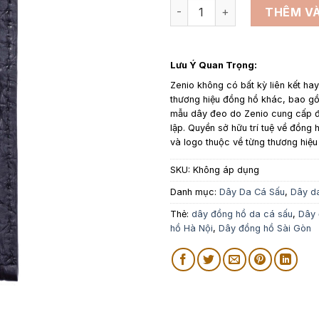
Dây đồng hồ da cá sấu 2 mặt
THÊM VÀ
Lưu Ý Quan Trọng:
Zenio không có bất kỳ liên kết ha
thương hiệu đồng hồ khác, bao 
mẫu dây đeo do Zenio cung cấp đ
lập. Quyền sở hữu trí tuệ về đồng h
và logo thuộc về từng thương hiệu
SKU:
Không áp dụng
Danh mục:
Dây Da Cá Sấu
,
Dây d
Thẻ:
dây đồng hồ da cá sấu
,
Dây 
hồ Hà Nội
,
Dây đồng hồ Sài Gòn