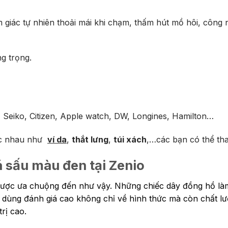
giác tự nhiên thoải mái khi chạm, thấm hút mồ hôi, công 
g trọng.
Seiko, Citizen, Apple watch, DW, Longines, Hamilton…
ác nhau như
ví da
,
thắt lưng
,
túi xách
,…các bạn có thể th
 sấu màu đen tại Zenio
được ưa chuộng đến như vậy. Những chiếc dây đồng hồ làm 
êu dùng đánh giá cao không chỉ về hình thức mà còn chất 
rị cao.