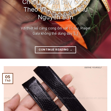
Chế Tác Đầu Dây Cong
Theo Vỏ, Ôm Khít Như
Nguyên Bản
Với thiết kế càng cong ôm sát cổ tay, Piaget
Gala không thể dùng dây [...]
CONTINUE READING
→
05
Th3