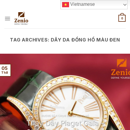
Skip
Vietnamese
to
content
0
TAG ARCHIVES:
DÂY DA ĐỒNG HỒ MÀU ĐEN
05
Th8
HƯỚNG DẪN CHỌN DÂY DA ĐỒNG HỒ
Thay Dây Piaget Gala –