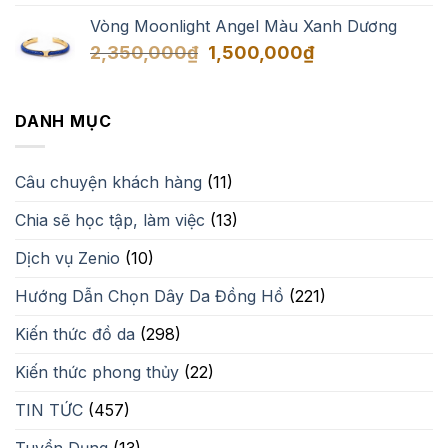
Vòng Moonlight Angel Màu Xanh Dương
Giá
Giá
2,350,000
₫
1,500,000
₫
gốc
hiện
là:
tại
2,350,000₫.
là:
DANH MỤC
1,500,000₫.
Câu chuyện khách hàng
(11)
Chia sẽ học tập, làm việc
(13)
Dịch vụ Zenio
(10)
Hướng Dẫn Chọn Dây Da Đồng Hồ
(221)
Kiến thức đồ da
(298)
Kiến thức phong thủy
(22)
TIN TỨC
(457)
Tuyển Dụng
(13)