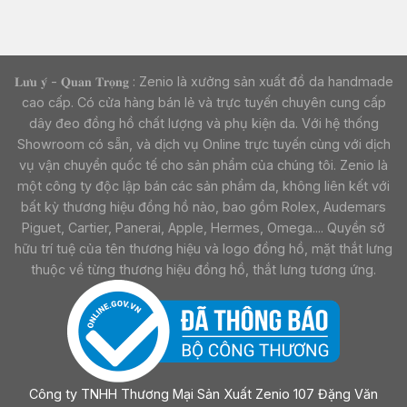
𝐋𝐮̛𝐮 𝐲́ - 𝐐𝐮𝐚𝐧 𝐓𝐫𝐨̣𝐧𝐠 : Zenio là xưởng sản xuất đồ da handmade
cao cấp. Có cửa hàng bán lẻ và trực tuyến chuyên cung cấp
dây đeo đồng hồ chất lượng và phụ kiện da. Với hệ thống
Showroom có sẵn, và dịch vụ Online trực tuyến cùng với dịch
vụ vận chuyển quốc tế cho sản phẩm của chúng tôi. Zenio là
một công ty độc lập bán các sản phẩm da, không liên kết với
bất kỳ thương hiệu đồng hồ nào, bao gồm Rolex, Audemars
Piguet, Cartier, Panerai, Apple, Hermes, Omega.... Quyền sở
hữu trí tuệ của tên thương hiệu và logo đồng hồ, mặt thắt lưng
thuộc về từng thương hiệu đồng hồ, thắt lưng tương ứng.
Công ty TNHH Thương Mại Sản Xuất Zenio 107 Đặng Văn