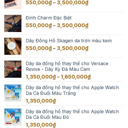
Khoảng
550,000
₫
3,500,000
₫
–
giá:
từ
Đính Charm Đặc Biệt
550,000₫
Khoảng
550,000
₫
3,500,000
₫
–
đến
giá:
3,500,000₫
từ
Dây Đồng Hồ Skagen da trơn màu kem
550,000₫
Khoảng
550,000
₫
3,500,000
₫
–
đến
giá:
3,500,000₫
từ
Dây da đồng hồ thay thế cho Versace
550,000₫
Revive - Dây Kỳ Đà Màu Cam
đến
Khoảng
1,350,000
₫
1,650,000
₫
–
3,500,000₫
giá:
Dây da đồng hồ thay thế cho Apple Watch
từ
Da Cá Đuối Màu Trắng
1,350,000₫
đến
1,350,000
₫
1,650,000₫
Dây da đồng hồ thay thế cho Apple Watch
Da Cá Đuối Màu Đỏ
1,350,000
₫