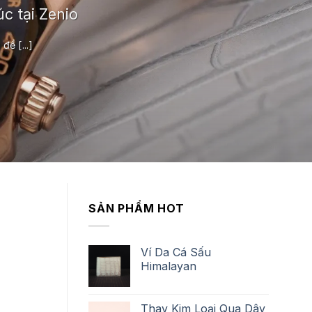
c tại Zenio
ể [...]
SẢN PHẨM HOT
Ví Da Cá Sấu
Himalayan
Thay Kim Loại Qua Dây