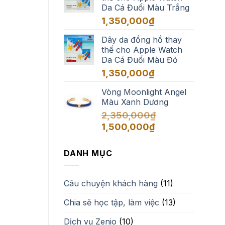
Da Cá Đuối Màu Trắng
đến
1,650,000₫
1,350,000
₫
Dây da đồng hồ thay
thế cho Apple Watch
Da Cá Đuối Màu Đỏ
1,350,000
₫
Vòng Moonlight Angel
Màu Xanh Dương
2,350,000
₫
Giá
Giá
1,500,000
₫
gốc
hiện
là:
tại
DANH MỤC
2,350,000₫.
là:
1,500,000₫.
Câu chuyện khách hàng
(11)
Chia sẽ học tập, làm việc
(13)
Dịch vụ Zenio
(10)