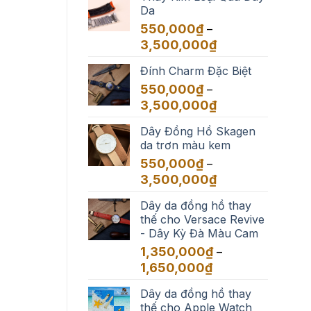
Da
550,000
₫
–
Khoảng
3,500,000
₫
giá:
Đính Charm Đặc Biệt
từ
550,000₫
550,000
₫
–
đến
Khoảng
3,500,000
₫
3,500,000₫
giá:
Dây Đồng Hồ Skagen
từ
da trơn màu kem
550,000₫
đến
550,000
₫
–
3,500,000₫
Khoảng
3,500,000
₫
giá:
Dây da đồng hồ thay
từ
thế cho Versace Revive
550,000₫
- Dây Kỳ Đà Màu Cam
đến
3,500,000₫
1,350,000
₫
–
Khoảng
1,650,000
₫
giá:
Dây da đồng hồ thay
từ
thế cho Apple Watch
1,350,000₫