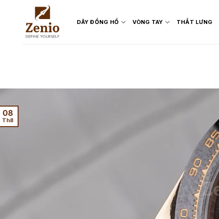
Skip
to
DÂY ĐỒNG HỒ
VÒNG TAY
THẮT LƯNG
content
08
Th8