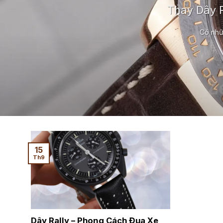
Thay Dây R
Có nhữ
15
Th9
Dây Rally – Phong Cách Đua Xe