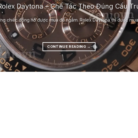
olex Daytona – Chế Tác Theo Đúng Cấu Trú
ng chiếc đồng hồ được mua để ngắm. Rolex Daytona thì được mua đ
CONTINUE READING
→