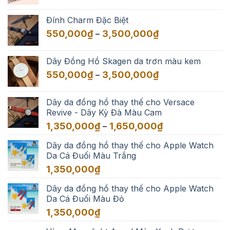
giá:
từ
Đính Charm Đặc Biệt
550,000₫
Khoảng
550,000
₫
3,500,000
₫
–
đến
giá:
3,500,000₫
từ
Dây Đồng Hồ Skagen da trơn màu kem
550,000₫
Khoảng
550,000
₫
3,500,000
₫
–
đến
giá:
3,500,000₫
từ
Dây da đồng hồ thay thế cho Versace
550,000₫
Revive - Dây Kỳ Đà Màu Cam
đến
Khoảng
1,350,000
₫
1,650,000
₫
–
3,500,000₫
giá:
Dây da đồng hồ thay thế cho Apple Watch
từ
Da Cá Đuối Màu Trắng
1,350,000₫
đến
1,350,000
₫
1,650,000₫
Dây da đồng hồ thay thế cho Apple Watch
Da Cá Đuối Màu Đỏ
1,350,000
₫