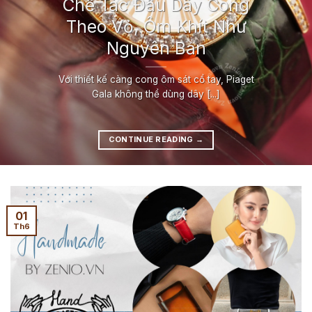
Chế Tác Đầu Dây Cong
Theo Vỏ, Ôm Khít Như
Nguyên Bản
Với thiết kế càng cong ôm sát cổ tay, Piaget
Gala không thể dùng dây [...]
CONTINUE READING
→
01
Th6