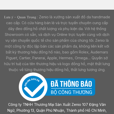
𝐋𝐮̛𝐮 𝐲́ - 𝐐𝐮𝐚𝐧 𝐓𝐫𝐨̣𝐧𝐠 : Zenio là xưởng sản xuất đồ da handmade
cao cấp. Có cửa hàng bán lẻ và trực tuyến chuyên cung cấp
dây đeo đồng hồ chất lượng và phụ kiện da. Với hệ thống
Showroom có sẵn, và dịch vụ Online trực tuyến cùng với dịch
vụ vận chuyển quốc tế cho sản phẩm của chúng tôi. Zenio là
một công ty độc lập bán các sản phẩm da, không liên kết với
bất kỳ thương hiệu đồng hồ nào, bao gồm Rolex, Audemars
Piguet, Cartier, Panerai, Apple, Hermes, Omega.... Quyền sở
hữu trí tuệ của tên thương hiệu và logo đồng hồ, mặt thắt lưng
thuộc về từng thương hiệu đồng hồ, thắt lưng tương ứng.
Công ty TNHH Thương Mại Sản Xuất Zenio 107 Đặng Văn
Ngữ, Phường 13, Quận Phú Nhuận, Thành phố Hồ Chí Minh,