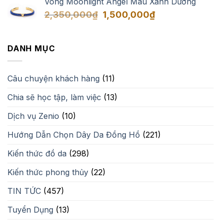
Vòng Moonlight Angel Màu Xanh Dương
Giá
Giá
2,350,000
₫
1,500,000
₫
gốc
hiện
là:
tại
2,350,000₫.
là:
DANH MỤC
1,500,000₫.
Câu chuyện khách hàng
(11)
Chia sẽ học tập, làm việc
(13)
Dịch vụ Zenio
(10)
Hướng Dẫn Chọn Dây Da Đồng Hồ
(221)
Kiến thức đồ da
(298)
Kiến thức phong thủy
(22)
TIN TỨC
(457)
Tuyển Dụng
(13)