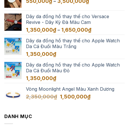
Khoảng
550,000
₫
3,500,000
₫
–
đến
giá:
3,500,000₫
từ
Dây da đồng hồ thay thế cho Versace
550,000₫
Revive - Dây Kỳ Đà Màu Cam
đến
Khoảng
1,350,000
₫
1,650,000
₫
–
3,500,000₫
giá:
Dây da đồng hồ thay thế cho Apple Watch
từ
Da Cá Đuối Màu Trắng
1,350,000₫
đến
1,350,000
₫
1,650,000₫
Dây da đồng hồ thay thế cho Apple Watch
Da Cá Đuối Màu Đỏ
1,350,000
₫
Vòng Moonlight Angel Màu Xanh Dương
Giá
Giá
2,350,000
₫
1,500,000
₫
gốc
hiện
là:
tại
2,350,000₫.
là:
DANH MỤC
1,500,000₫.