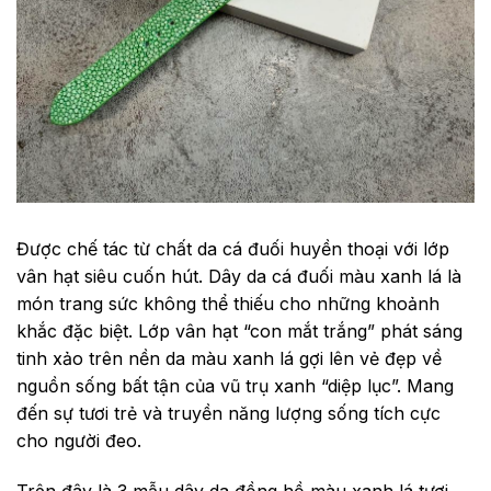
Được chế tác từ chất da cá đuối huyền thoại với lớp
vân hạt siêu cuốn hút. Dây da cá đuối màu xanh lá là
món trang sức không thể thiếu cho những khoảnh
khắc đặc biệt. Lớp vân hạt “con mắt trắng” phát sáng
tinh xảo trên nền da màu xanh lá gợi lên vẻ đẹp về
nguồn sống bất tận của vũ trụ xanh “diệp lục”. Mang
đến sự tươi trẻ và truyền năng lượng sống tích cực
cho người đeo.
Trên đây là 3 mẫu dây da đồng hồ màu xanh lá tươi