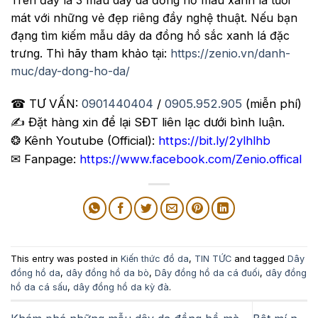
mát với những vẻ đẹp riêng đầy nghệ thuật. Nếu bạn
đạng tìm kiếm mẫu dây da đồng hồ sắc xanh lá đặc
trưng. Thì hãy tham khảo tại:
https://zenio.vn/danh-
muc/day-dong-ho-da/
☎ TƯ VẤN:
0901440404
/
0905.952.905
(miễn phí)
✍️ Đặt hàng xin để lại SĐT liên lạc dưới bình luận.
❂ Kênh Youtube (Official):
https://bit.ly/2ylhlhb
✉ Fanpage:
https://www.facebook.com/Zenio.offical
This entry was posted in
Kiến thức đồ da
,
TIN TỨC
and tagged
Dây
đồng hồ da
,
dây đồng hồ da bò
,
Dây đồng hồ da cá đuối
,
dây đồng
hồ da cá sấu
,
dây đồng hồ da kỳ đà
.