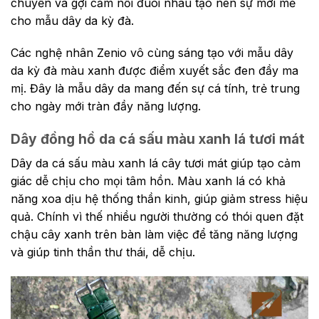
chuyển và gợi cảm nối đuôi nhau tạo nên sự mới mẻ
cho mẫu dây da kỳ đà.
Các nghệ nhân Zenio vô cùng sáng tạo với mẫu dây
da kỳ đà màu xanh được điểm xuyết sắc đen đầy ma
mị. Đây là mẫu dây da mang đến sự cá tính, trẻ trung
cho ngày mới tràn đầy năng lượng.
Dây đồng hồ da cá sấu màu xanh lá tươi mát
Dây da cá sấu màu xanh lá cây tươi mát giúp tạo cảm
giác dễ chịu cho mọi tâm hồn. Màu xanh lá có khả
năng xoa dịu hệ thống thần kinh, giúp giảm stress hiệu
quả. Chính vì thế nhiều người thường có thói quen đặt
chậu cây xanh trên bàn làm việc để tăng năng lượng
và giúp tinh thần thư thái, dễ chịu.