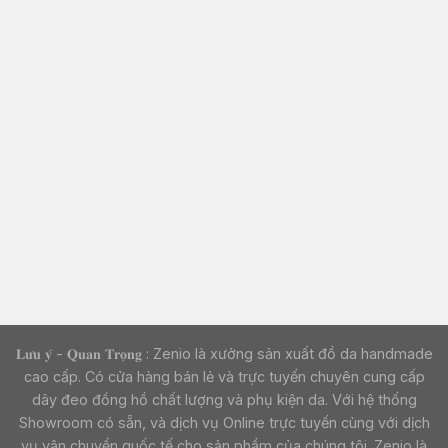
𝐋𝐮̛𝐮 𝐲́ - 𝐐𝐮𝐚𝐧 𝐓𝐫𝐨̣𝐧𝐠 : Zenio là xưởng sản xuất đồ da handmade
cao cấp. Có cửa hàng bán lẻ và trực tuyến chuyên cung cấp
dây đeo đồng hồ chất lượng và phụ kiện da. Với hệ thống
Showroom có sẵn, và dịch vụ Online trực tuyến cùng với dịch
vụ vận chuyển quốc tế cho sản phẩm của chúng tôi. Zenio là