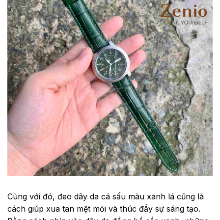
Cùng với đó, đeo dây da cá sấu màu xanh lá cũng là
cách giúp xua tan mệt mỏi và thúc đẩy sự sáng tạo.