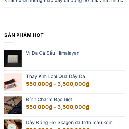
Khám phá những mẫu dây da đồng hồ màu vàng Zenio
Bật mí những mẫu dây da đồng hồ màu cam sành điệu
SẢN PHẨM HOT
Ví Da Cá Sấu Himalayan
Thay Kim Loại Qua Dây Da
Khoảng
550,000
₫
3,500,000
₫
–
giá:
từ
Đính Charm Đặc Biệt
550,000₫
Khoảng
550,000
₫
3,500,000
₫
–
đến
giá:
3,500,000₫
từ
Dây Đồng Hồ Skagen da trơn màu kem
550,000₫