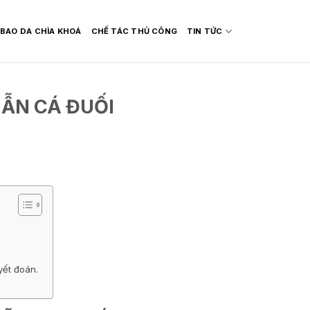
BAO DA CHÌA KHOÁ
CHẾ TÁC THỦ CÔNG
TIN TỨC
HẪN CÁ ĐUỐI
yết đoán.