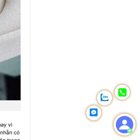
hay vì
 nhẫn có