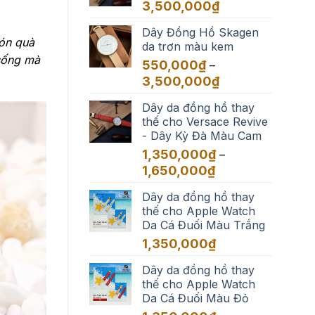
đến
Khoảng
3,500,000
₫
3,500,000₫
giá:
Dây Đồng Hồ Skagen
từ
Món quà
da trơn màu kem
550,000₫
 sống mà
đến
550,000
₫
–
3,500,000₫
Khoảng
3,500,000
₫
giá:
Dây da đồng hồ thay
từ
thế cho Versace Revive
550,000₫
- Dây Kỳ Đà Màu Cam
đến
3,500,000₫
1,350,000
₫
–
Khoảng
1,650,000
₫
giá:
Dây da đồng hồ thay
từ
thế cho Apple Watch
1,350,000₫
Da Cá Đuối Màu Trắng
đến
1,650,000₫
1,350,000
₫
Dây da đồng hồ thay
thế cho Apple Watch
Da Cá Đuối Màu Đỏ