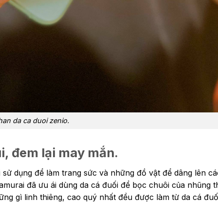
han da ca duoi zenio.
i, đem lại may mắn.
i sử dụng để làm trang sức và những đồ vật để dâng lên cá
Samurai đã ưu ái dùng da cá đuối để bọc chuôi của nhũng 
ng gì linh thiêng, cao quý nhất đều được làm từ da cá đuối