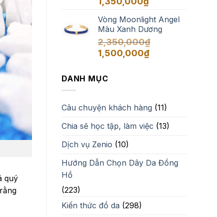
1,350,000
₫
Vòng Moonlight Angel
Màu Xanh Dương
2,350,000
₫
Giá
Giá
1,500,000
₫
gốc
hiện
là:
tại
DANH MỤC
2,350,000₫.
là:
1,500,000₫.
Câu chuyện khách hàng
(11)
Chia sẽ học tập, làm việc
(13)
Dịch vụ Zenio
(10)
Hướng Dẫn Chọn Dây Da Đồng
Hồ
á quý
(223)
 rằng
Kiến thức đồ da
(298)