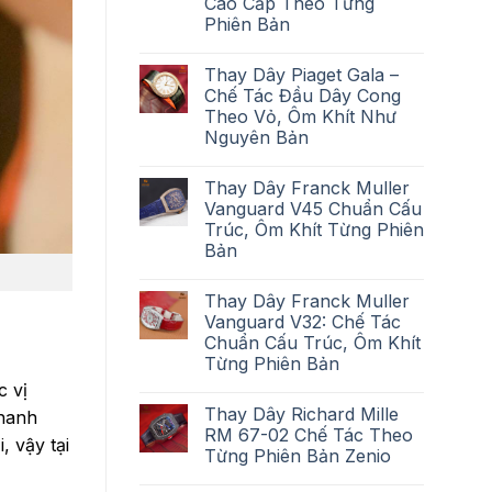
Cao Cấp Theo Từng
Phiên Bản
Thay Dây Piaget Gala –
Chế Tác Đầu Dây Cong
Theo Vỏ, Ôm Khít Như
Nguyên Bản
Thay Dây Franck Muller
Vanguard V45 Chuẩn Cấu
Trúc, Ôm Khít Từng Phiên
Bản
Thay Dây Franck Muller
Vanguard V32: Chế Tác
Chuẩn Cấu Trúc, Ôm Khít
Từng Phiên Bản
c vị
Thay Dây Richard Mille
thanh
RM 67-02 Chế Tác Theo
, vậy tại
Từng Phiên Bản Zenio