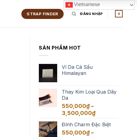
Vietnamese
STRAP FINDER
ĐĂNG NHẬP
0
SẢN PHẨM HOT
Ví Da Cá Sấu
Himalayan
Thay Kim Loại Qua Dây
Da
550,000
₫
–
Khoảng
3,500,000
₫
giá:
Đính Charm Đặc Biệt
từ
550,000₫
550,000
₫
–