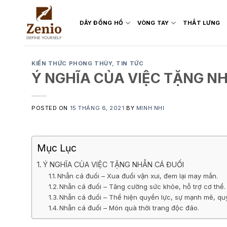
Skip
to
DÂY ĐỒNG HỒ
VÒNG TAY
THẮT LƯNG
content
KIẾN THỨC PHONG THỦY
,
TIN TỨC
Ý NGHĨA CỦA VIỆC TẶNG N
POSTED ON
15 THÁNG 6, 2021
BY
MINH NHI
Mục Lục
Ý NGHĨA CỦA VIỆC TẶNG NHẪN CÁ ĐUỐI
Nhẫn cá đuối – Xua đuổi vận xui, đem lại may mắn.
Nhẫn cá đuối – Tăng cường sức khỏe, hỗ trợ cơ thể.
Nhẫn cá đuối – Thể hiện quyền lực, sự mạnh mẽ, qu
Nhẫn cá đuối – Món quà thời trang độc đáo.