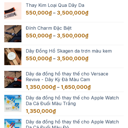
Thay Kim Loại Qua Dây Da
Khoảng
550,000
₫
3,500,000
₫
–
giá:
từ
Đính Charm Đặc Biệt
550,000₫
Khoảng
550,000
₫
3,500,000
₫
–
đến
giá:
3,500,000₫
từ
Dây Đồng Hồ Skagen da trơn màu kem
550,000₫
Khoảng
550,000
₫
3,500,000
₫
–
đến
giá:
3,500,000₫
từ
Dây da đồng hồ thay thế cho Versace
550,000₫
Revive - Dây Kỳ Đà Màu Cam
đến
Khoảng
1,350,000
₫
1,650,000
₫
–
3,500,000₫
giá:
Dây da đồng hồ thay thế cho Apple Watch
từ
Da Cá Đuối Màu Trắng
1,350,000₫
đến
1,350,000
₫
1,650,000₫
Dây da đồng hồ thay thế cho Apple Watch
Da Cá Đuối Màu Đỏ