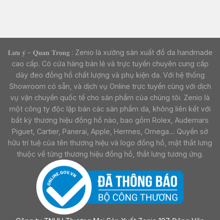
𝐋𝐮̛𝐮 𝐲́ - 𝐐𝐮𝐚𝐧 𝐓𝐫𝐨̣𝐧𝐠 : Zenio là xưởng sản xuất đồ da handmade
cao cấp. Có cửa hàng bán lẻ và trực tuyến chuyên cung cấp
dây đeo đồng hồ chất lượng và phụ kiện da. Với hệ thống
Showroom có sẵn, và dịch vụ Online trực tuyến cùng với dịch
vụ vận chuyển quốc tế cho sản phẩm của chúng tôi. Zenio là
một công ty độc lập bán các sản phẩm da, không liên kết với
bất kỳ thương hiệu đồng hồ nào, bao gồm Rolex, Audemars
Piguet, Cartier, Panerai, Apple, Hermes, Omega.... Quyền sở
hữu trí tuệ của tên thương hiệu và logo đồng hồ, mặt thắt lưng
thuộc về từng thương hiệu đồng hồ, thắt lưng tương ứng.