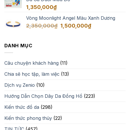
1,350,000
₫
Vòng Moonlight Angel Màu Xanh Dương
Giá
Giá
2,350,000
₫
1,500,000
₫
gốc
hiện
là:
tại
2,350,000₫.
là:
DANH MỤC
1,500,000₫.
Câu chuyện khách hàng
(11)
Chia sẽ học tập, làm việc
(13)
Dịch vụ Zenio
(10)
Hướng Dẫn Chọn Dây Da Đồng Hồ
(223)
Kiến thức đồ da
(298)
Kiến thức phong thủy
(22)
TIN TỨC
(457)