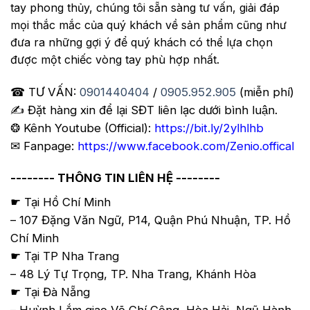
tay phong thủy, chúng tôi sẵn sàng tư vấn, giải đáp
mọi thắc mắc của quý khách về sản phẩm cũng như
đưa ra những gợi ý để quý khách có thể lựa chọn
được một chiếc vòng tay phù hợp nhất.
☎ TƯ VẤN:
0901440404
/
0905.952.905
(miễn phí)
✍️ Đặt hàng xin để lại SĐT liên lạc dưới bình luận.
❂ Kênh Youtube (Official):
https://bit.ly/2ylhlhb
✉ Fanpage:
https://www.facebook.com/Zenio.offical
-------- THÔNG TIN LIÊN HỆ --------
☛ Tại Hồ Chí Minh
– 107 Đặng Văn Ngữ, P14, Quận Phú Nhuận, TP. Hồ
Chí Minh
☛ Tại TP Nha Trang
– 48 Lý Tự Trọng, TP. Nha Trang, Khánh Hòa
☛ Tại Đà Nẵng
– Huỳnh Lắm giao Võ Chí Công, Hòa Hải, Ngũ Hành