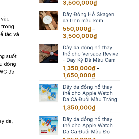
đến
Khoảng
3,500,000
₫
3,500,000₫
giá:
Dây Đồng Hồ Skagen
từ
 vào
da trơn màu kem
550,000₫
 trong
đến
550,000
₫
–
ế tác và
3,500,000₫
Khoảng
3,500,000
₫
giá:
Dây da đồng hồ thay
từ
thế cho Versace Revive
550,000₫
ng suốt
- Dây Kỳ Đà Màu Cam
đến
ều dòng
3,500,000₫
1,350,000
₫
–
IWC đã
Khoảng
1,650,000
₫
giá:
Dây da đồng hồ thay
từ
thế cho Apple Watch
1,350,000₫
Da Cá Đuối Màu Trắng
đến
1,650,000₫
1,350,000
₫
Dây da đồng hồ thay
ày da,
thế cho Apple Watch
Da Cá Đuối Màu Đỏ