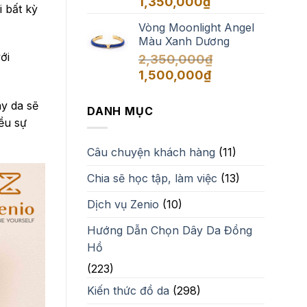
1,350,000
₫
 bất kỳ
Vòng Moonlight Angel
Màu Xanh Dương
ới
2,350,000
₫
Giá
Giá
1,500,000
₫
gốc
hiện
là:
tại
y da sẽ
DANH MỤC
2,350,000₫.
là:
ều sự
1,500,000₫.
Câu chuyện khách hàng
(11)
Chia sẽ học tập, làm việc
(13)
Dịch vụ Zenio
(10)
Hướng Dẫn Chọn Dây Da Đồng
Hồ
(223)
Kiến thức đồ da
(298)