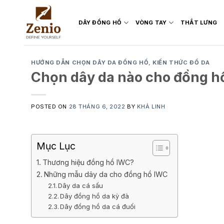
Skip
to
DÂY ĐỒNG HỒ
VÒNG TAY
THẮT LƯNG
content
HƯỚNG DẪN CHỌN DÂY DA ĐỒNG HỒ
,
KIẾN THỨC ĐỒ DA
Chọn dây da nào cho đồng h
POSTED ON
28 THÁNG 6, 2022
BY
KHẢ LINH
Mục Lục
Thương hiệu đồng hồ IWC?
Những mẫu dây da cho đồng hồ IWC
Dây da cá sấu
Dây đồng hồ da kỳ đà
Dây đồng hồ da cá đuối