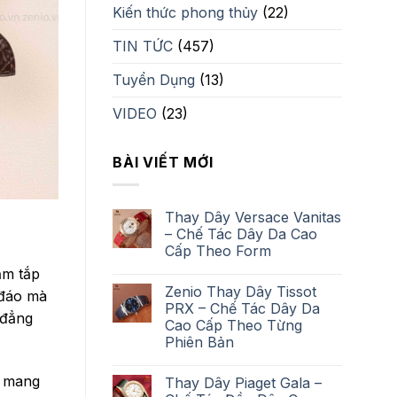
Kiến thức phong thủy
(22)
TIN TỨC
(457)
Tuyển Dụng
(13)
VIDEO
(23)
BÀI VIẾT MỚI
Thay Dây Versace Vanitas
– Chế Tác Dây Da Cao
Cấp Theo Form
ăm tắp
Zenio Thay Dây Tissot
 đáo mà
PRX – Chế Tác Dây Da
“đẳng
Cao Cấp Theo Từng
Phiên Bản
n mang
Thay Dây Piaget Gala –