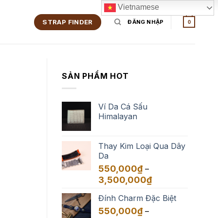
Vietnamese
STRAP FINDER
ĐĂNG NHẬP
0
SẢN PHẨM HOT
Ví Da Cá Sấu
Himalayan
Thay Kim Loại Qua Dây
Da
550,000
₫
–
Khoảng
3,500,000
₫
giá:
Đính Charm Đặc Biệt
từ
550,000₫
550,000
₫
–