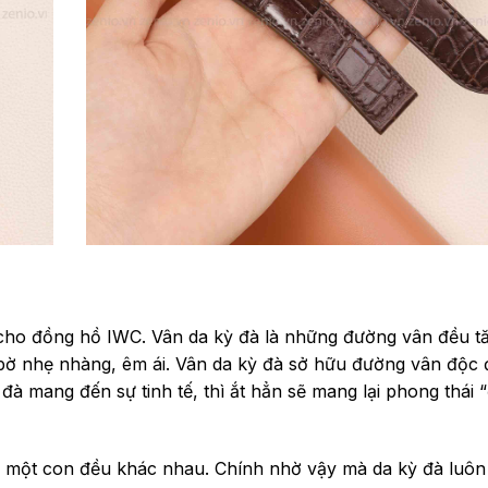
 cho đồng hồ IWC. Vân da kỳ đà là những đường vân đều t
 bờ nhẹ nhàng, êm ái. Vân da kỳ đà sở hữu đường vân độc
à mang đến sự tinh tế, thì ắt hẳn sẽ mang lại phong thái 
mỗi một con đều khác nhau. Chính nhờ vậy mà da kỳ đà luô