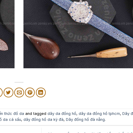
ến thức đồ da
and tagged
dây da đồng hồ
,
dây da đồng hồ tphcm
,
Dây đ
ồ da cá sấu
,
dây đồng hồ da kỳ đà
,
Dây đồng hồ đà nẵng
.