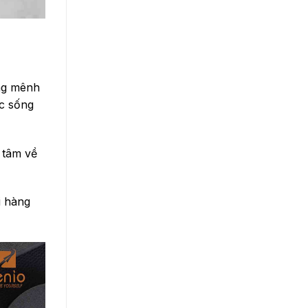
ơng mênh
c sống
 tâm về
i hàng