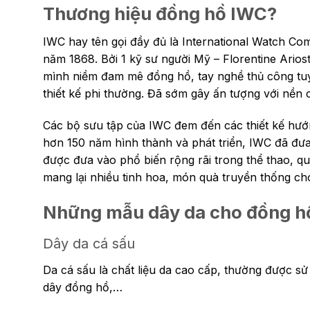
Thương hiệu đồng hồ IWC?
IWC hay tên gọi đầy đủ là International Watch Com
năm 1868. Bởi 1 kỹ sư người Mỹ – Florentine Ario
mình niềm đam mê đồng hồ, tay nghề thủ công tu
thiết kế phi thường. Đã sớm gây ấn tượng với nền
Các bộ sưu tập của IWC đem đến các thiết kế hướ
hơn 150 năm hình thành và phát triển, IWC đã đư
được đưa vào phổ biến rộng rãi trong thể thao, q
mang lại nhiều tinh hoa, món quà truyền thống cho
Những mẫu dây da cho đồng h
Dây da cá sấu
Da cá sấu là chất liệu da cao cấp, thường được sử 
dây đồng hồ,…