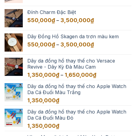
giá:
từ
Đính Charm Đặc Biệt
550,000₫
Khoảng
550,000
₫
3,500,000
₫
–
đến
giá:
3,500,000₫
từ
Dây Đồng Hồ Skagen da trơn màu kem
550,000₫
Khoảng
550,000
₫
3,500,000
₫
–
đến
giá:
3,500,000₫
từ
Dây da đồng hồ thay thế cho Versace
550,000₫
Revive - Dây Kỳ Đà Màu Cam
đến
Khoảng
1,350,000
₫
1,650,000
₫
–
3,500,000₫
giá:
Dây da đồng hồ thay thế cho Apple Watch
từ
Da Cá Đuối Màu Trắng
1,350,000₫
đến
1,350,000
₫
1,650,000₫
Dây da đồng hồ thay thế cho Apple Watch
Da Cá Đuối Màu Đỏ
1,350,000
₫