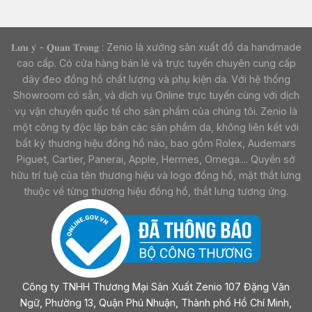
𝐋𝐮̛𝐮 𝐲́ - 𝐐𝐮𝐚𝐧 𝐓𝐫𝐨̣𝐧𝐠 : Zenio là xưởng sản xuất đồ da handmade
cao cấp. Có cửa hàng bán lẻ và trực tuyến chuyên cung cấp
dây đeo đồng hồ chất lượng và phụ kiện da. Với hệ thống
Showroom có sẵn, và dịch vụ Online trực tuyến cùng với dịch
vụ vận chuyển quốc tế cho sản phẩm của chúng tôi. Zenio là
một công ty độc lập bán các sản phẩm da, không liên kết với
bất kỳ thương hiệu đồng hồ nào, bao gồm Rolex, Audemars
Piguet, Cartier, Panerai, Apple, Hermes, Omega.... Quyền sở
hữu trí tuệ của tên thương hiệu và logo đồng hồ, mặt thắt lưng
thuộc về từng thương hiệu đồng hồ, thắt lưng tương ứng.
Công ty TNHH Thương Mại Sản Xuất Zenio 107 Đặng Văn
Ngữ, Phường 13, Quận Phú Nhuận, Thành phố Hồ Chí Minh,