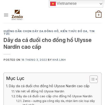
Skip
Vietnamese
to
content
0
HƯỚNG DẪN CHỌN DÂY DA ĐỒNG HỒ
,
KIẾN THỨC ĐỒ DA
,
TIN
TỨC
Dây da cá đuối cho đồng hồ Ulysse
Nardin cao cấp
POSTED ON
18 THÁNG 3, 2022
BY
KHẢ LINH
Mục Lục
Dây da cá đuối cho đồng hồ Ulysse Nardin cao cấp
Vài nét về đồng hồ Ulysse Nardin
Dây da cá đuối cao cấp cho đồng hồ Ulysse Nardin
Zenio – xưởng gia công dây da, nhận làm các loại dây