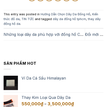
This entry was posted in
Hướng Dẫn Chọn Dây Da Đồng Hồ
,
Kiến
thức đồ da
,
TIN TỨC
and tagged
dây da đồng hồ tphcm
,
thay dây
đồng hồ da
.
Những loại dây da phù hợp với đồng hồ Certina
Đổi mới cho đồng hồ Parmigiani với dây da kỳ đà
SẢN PHẨM HOT
Ví Da Cá Sấu Himalayan
Thay Kim Loại Qua Dây Da
Khoảng
550,000
₫
3,500,000
₫
–