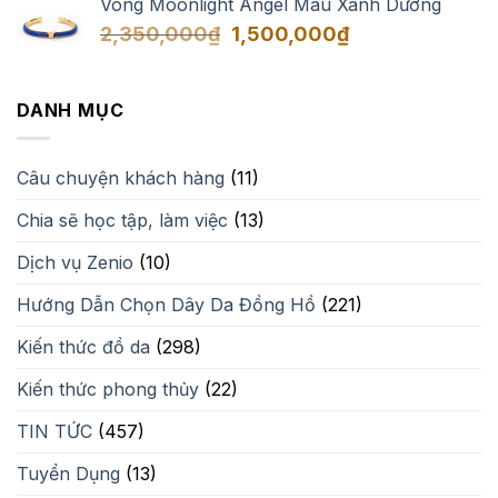
Vòng Moonlight Angel Màu Xanh Dương
Giá
Giá
2,350,000
₫
1,500,000
₫
gốc
hiện
là:
tại
2,350,000₫.
là:
DANH MỤC
1,500,000₫.
Câu chuyện khách hàng
(11)
Chia sẽ học tập, làm việc
(13)
Dịch vụ Zenio
(10)
Hướng Dẫn Chọn Dây Da Đồng Hồ
(221)
Kiến thức đồ da
(298)
Kiến thức phong thủy
(22)
TIN TỨC
(457)
Tuyển Dụng
(13)