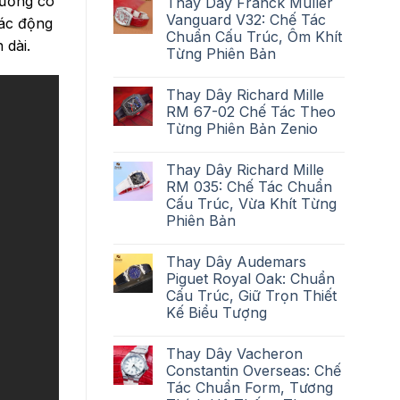
thường có
Thay Dây Franck Muller
Vanguard V32: Chế Tác
tác động
Chuẩn Cấu Trúc, Ôm Khít
 dài.
Từng Phiên Bản
Thay Dây Richard Mille
RM 67-02 Chế Tác Theo
Từng Phiên Bản Zenio
Thay Dây Richard Mille
RM 035: Chế Tác Chuẩn
Cấu Trúc, Vừa Khít Từng
Phiên Bản
Thay Dây Audemars
Piguet Royal Oak: Chuẩn
Cấu Trúc, Giữ Trọn Thiết
Kế Biểu Tượng
Thay Dây Vacheron
Constantin Overseas: Chế
Tác Chuẩn Form, Tương