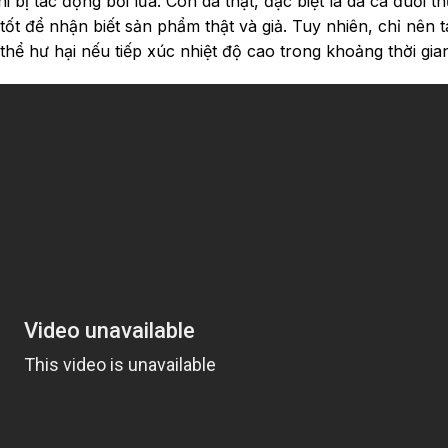
hi bị tác động bởi lửa. Còn da thật, đặc biệt là da cá đuối 
 tốt để nhận biết sản phẩm thật và giả. Tuy nhiên, chỉ nên 
thể hư hại nếu tiếp xúc nhiệt độ cao trong khoảng thời gian