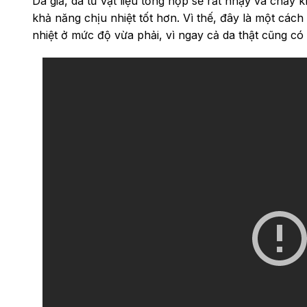
Da giả, da từ vật liệu tổng hợp sẽ rất nhạy và chảy k
khả năng chịu nhiệt tốt hơn. Vì thế, đây là một cách
nhiệt ở mức độ vừa phải, vì ngay cả da thật cũng có 