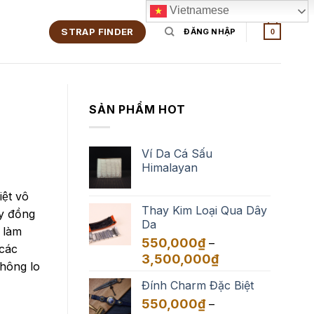
Vietnamese
STRAP FINDER
ĐĂNG NHẬP
0
SẢN PHẨM HOT
Ví Da Cá Sấu
Himalayan
iệt vô
Thay Kim Loại Qua Dây
ây đồng
Da
 làm
550,000
₫
–
 các
Khoảng
3,500,000
₫
không lo
giá:
Đính Charm Đặc Biệt
từ
550,000₫
550,000
₫
–