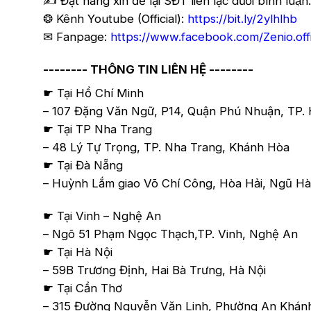
✍️ Đặt hàng xin để lại SĐT liên lạc dưới bình luận.
❂ Kênh Youtube (Official):
https://bit.ly/2ylhlhb
✉ Fanpage:
https://www.facebook.com/Zenio.offi
-------- THÔNG TIN LIÊN HỆ --------
☛ Tại Hồ Chí Minh
– 107 Đặng Văn Ngữ, P14, Quận Phú Nhuận, TP. 
☛ Tại TP Nha Trang
– 48 Lý Tự Trọng, TP. Nha Trang, Khánh Hòa
☛ Tại Đà Nẵng
– Huỳnh Lắm giao Võ Chí Công, Hòa Hải, Ngũ Hàn
☛ Tại Vinh – Nghệ An
– Ngõ 51 Phạm Ngọc Thạch,TP. Vinh, Nghệ An
☛ Tại Hà Nội
– 59B Trương Định, Hai Bà Trưng, Hà Nội
☛ Tại Cần Thơ
– 315 Đường Nguyễn Văn Linh, Phường An Khánh