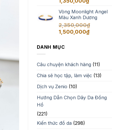
1,350,000
₫
Vòng Moonlight Angel
Màu Xanh Dương
2,350,000
₫
Giá
Giá
1,500,000
₫
gốc
hiện
là:
tại
DANH MỤC
2,350,000₫.
là:
1,500,000₫.
Câu chuyện khách hàng
(11)
Chia sẽ học tập, làm việc
(13)
Dịch vụ Zenio
(10)
Hướng Dẫn Chọn Dây Da Đồng
Hồ
(221)
Kiến thức đồ da
(298)