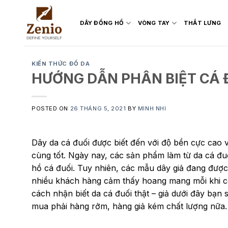
Skip
to
DÂY ĐỒNG HỒ
VÒNG TAY
THẮT LƯNG
content
KIẾN THỨC ĐỒ DA
HƯỚNG DẪN PHÂN BIỆT CÁ 
POSTED ON
26 THÁNG 5, 2021
BY
MINH NHI
Dây da cá đuối được biết đến với độ bền cực cao 
cùng tốt. Ngày nay, các sản phẩm làm từ da cá đ
hồ cá đuối. Tuy nhiên, các mẫu dây giả đang được 
nhiều khách hàng cảm thấy hoang mang mỗi khi c
cách nhận biết da cá đuối thật – giả dưới đây bạ
mua phải hàng rởm, hàng giả kém chất lượng nữa.