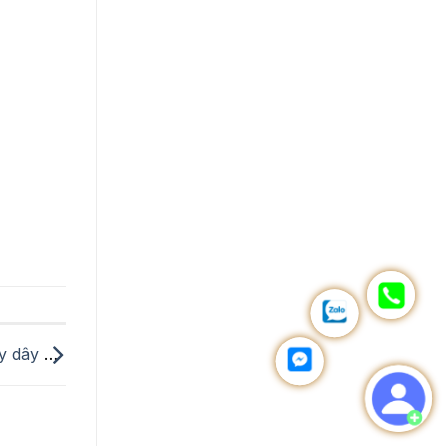
Thay dây đồng hồ Burberry: Địa chỉ thay dây Burberry uy tín