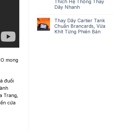
Thích Hệ Thống Thay
Dây Nhanh
Thay Dây Cartier Tank
Chuẩn Brancards, Vừa
Khít Từng Phiên Bản
NIO mong
á đuối
gành
a Trang,
đến cửa