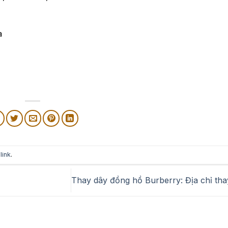
a
link
.