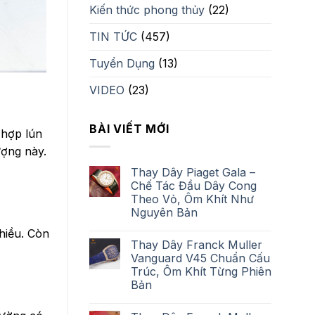
Kiến thức phong thủy
(22)
TIN TỨC
(457)
Tuyển Dụng
(13)
VIDEO
(23)
BÀI VIẾT MỚI
 hợp lún
ượng này.
Thay Dây Piaget Gala –
Chế Tác Đầu Dây Cong
Theo Vỏ, Ôm Khít Như
Nguyên Bản
hiều. Còn
Thay Dây Franck Muller
Vanguard V45 Chuẩn Cấu
Trúc, Ôm Khít Từng Phiên
Bản