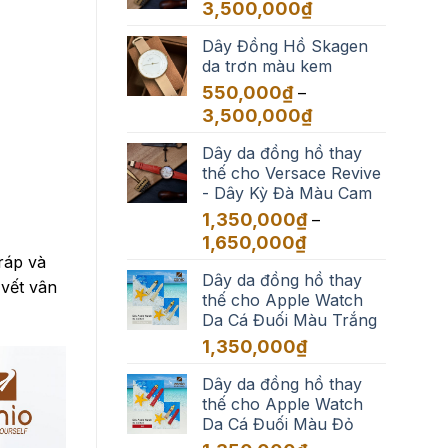
đến
Khoảng
3,500,000
₫
3,500,000₫
giá:
Dây Đồng Hồ Skagen
từ
da trơn màu kem
550,000₫
đến
550,000
₫
–
3,500,000₫
Khoảng
3,500,000
₫
giá:
Dây da đồng hồ thay
từ
thế cho Versace Revive
550,000₫
- Dây Kỳ Đà Màu Cam
đến
3,500,000₫
1,350,000
₫
–
Khoảng
1,650,000
₫
giá:
 ráp và
Dây da đồng hồ thay
từ
 vết vân
thế cho Apple Watch
1,350,000₫
Da Cá Đuối Màu Trắng
đến
1,650,000₫
1,350,000
₫
Dây da đồng hồ thay
thế cho Apple Watch
Da Cá Đuối Màu Đỏ