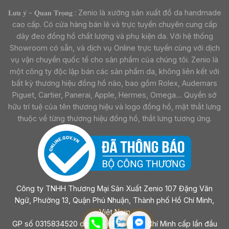
𝐋𝐮̛𝐮 𝐲́ - 𝐐𝐮𝐚𝐧 𝐓𝐫𝐨̣𝐧𝐠 : Zenio là xưởng sản xuất đồ da handmade
cao cấp. Có cửa hàng bán lẻ và trực tuyến chuyên cung cấp
dây đeo đồng hồ chất lượng và phụ kiện da. Với hệ thống
Showroom có sẵn, và dịch vụ Online trực tuyến cùng với dịch
vụ vận chuyển quốc tế cho sản phẩm của chúng tôi. Zenio là
một công ty độc lập bán các sản phẩm da, không liên kết với
bất kỳ thương hiệu đồng hồ nào, bao gồm Rolex, Audemars
Piguet, Cartier, Panerai, Apple, Hermes, Omega.... Quyền sở
hữu trí tuệ của tên thương hiệu và logo đồng hồ, mặt thắt lưng
thuộc về từng thương hiệu đồng hồ, thắt lưng tương ứng.
Công ty TNHH Thương Mại Sản Xuất Zenio 107 Đặng Văn
Ngữ, Phường 13, Quận Phú Nhuận, Thành phố Hồ Chí Minh,
Việt Nam
GP số 0315834520 do sở KHĐT Tp Hồ Chí Minh cấp lần đầu