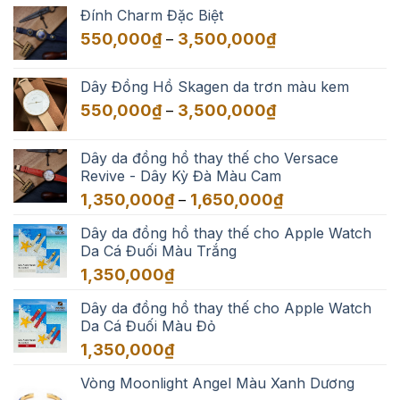
từ
Đính Charm Đặc Biệt
550,000₫
Khoảng
550,000
₫
3,500,000
₫
–
đến
giá:
3,500,000₫
từ
Dây Đồng Hồ Skagen da trơn màu kem
550,000₫
Khoảng
550,000
₫
3,500,000
₫
–
đến
giá:
3,500,000₫
từ
Dây da đồng hồ thay thế cho Versace
550,000₫
Revive - Dây Kỳ Đà Màu Cam
đến
Khoảng
1,350,000
₫
1,650,000
₫
–
3,500,000₫
giá:
Dây da đồng hồ thay thế cho Apple Watch
từ
Da Cá Đuối Màu Trắng
1,350,000₫
đến
1,350,000
₫
1,650,000₫
Dây da đồng hồ thay thế cho Apple Watch
Da Cá Đuối Màu Đỏ
1,350,000
₫
Vòng Moonlight Angel Màu Xanh Dương