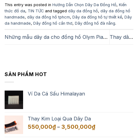
This entry was posted in
Hướng Dẫn Chọn Dây Da Đồng Hồ
,
Kiến
thức đồ da
,
TIN TỨC
and tagged
dây da đồng hồ
,
dây da đồng hồ
handmade
,
dây da đồng hồ tphcm
,
Dây da đồng hồ tự thiết kế
,
Dây
da handmade
,
Dây đồng hồ cần thơ
,
Dây đồng hồ đà nẵng
.
Những mẫu dây da cho đồng hồ Olym Pianus
Thay dây da cho đồng hồ Reef Tiger
SẢN PHẨM HOT
Ví Da Cá Sấu Himalayan
Thay Kim Loại Qua Dây Da
Khoảng
550,000
₫
3,500,000
₫
–
giá: