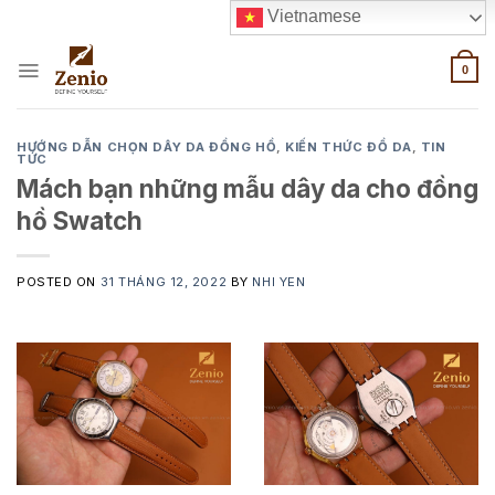
Skip
Vietnamese
to
content
0
HƯỚNG DẪN CHỌN DÂY DA ĐỒNG HỒ
,
KIẾN THỨC ĐỒ DA
,
TIN
TỨC
Mách bạn những mẫu dây da cho đồng
hồ Swatch
POSTED ON
31 THÁNG 12, 2022
BY
NHI YEN