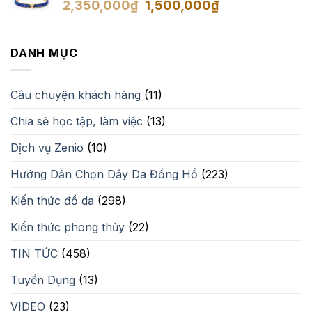
Giá
Giá
2,350,000
₫
1,500,000
₫
gốc
hiện
là:
tại
2,350,000₫.
là:
DANH MỤC
1,500,000₫.
Câu chuyện khách hàng
(11)
Chia sẽ học tập, làm việc
(13)
Dịch vụ Zenio
(10)
Hướng Dẫn Chọn Dây Da Đồng Hồ
(223)
Kiến thức đồ da
(298)
Kiến thức phong thủy
(22)
TIN TỨC
(458)
Tuyển Dụng
(13)
VIDEO
(23)