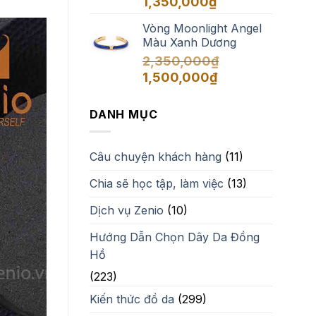
1,350,000
₫
Vòng Moonlight Angel
Màu Xanh Dương
2,350,000
₫
Giá
Giá
1,500,000
₫
gốc
hiện
là:
tại
DANH MỤC
2,350,000₫.
là:
1,500,000₫.
Câu chuyện khách hàng
(11)
Chia sẽ học tập, làm việc
(13)
Dịch vụ Zenio
(10)
Hướng Dẫn Chọn Dây Da Đồng
Hồ
(223)
Kiến thức đồ da
(299)