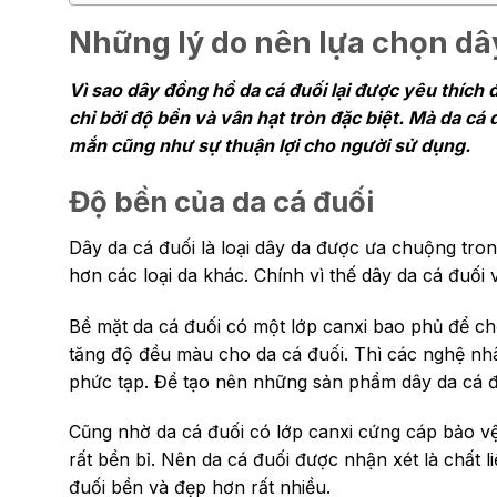
Những lý do nên lựa chọn dâ
Vì sao dây đồng hồ da cá đuối lại được yêu thích 
chỉ bởi độ bền và vân hạt tròn đặc biệt. Mà da c
mắn cũng như sự thuận lợi cho người sử dụng.
Độ bền của da cá đuối
Dây da cá đuối là loại dây da được ưa chuộng tron
hơn các loại da khác. Chính vì thế dây da cá đuối 
Bề mặt da cá đuối có một lớp canxi bao phủ để ch
tăng độ đều màu cho da cá đuối. Thì các nghệ nh
phức tạp. Để tạo nên những sản phẩm dây da cá đ
Cũng nhờ da cá đuối có lớp canxi cứng cáp bảo vệ
rất bền bỉ. Nên da cá đuối được nhận xét là chất li
đuối bền và đẹp hơn rất nhiều.