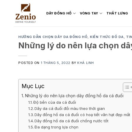
Skip
to
DÂY ĐỒNG HỒ
VÒNG TAY
THẮT LƯNG
content
HƯỚNG DẪN CHỌN DÂY DA ĐỒNG HỒ
,
KIẾN THỨC ĐỒ DA
,
TI
Những lý do nên lựa chọn dâ
POSTED ON
1 THÁNG 5, 2022
BY
KHẢ LINH
Mục Lục
Những lý do nên lựa chọn dây đồng hồ da cá đuối
Độ bền của da cá đuối
Dây da cá đuối đổi màu theo thời gian
Dây đồng hồ da cá đuối có hoạ tiết vân hạt đẹp mắt
Dây đồng hồ da cá đuối chống nước tốt
Đa dạng trong lựa chọn