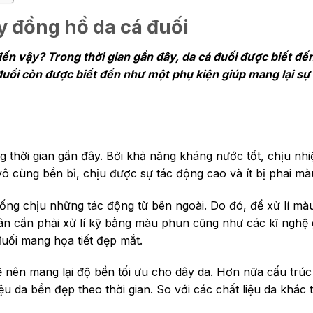
y đồng hồ da cá đuối
đến vậy? Trong thời gian gần đây, da cá đuối được biết đ
á đuối còn được biết đến như một phụ kiện giúp mang lại s
g thời gian gần đây. Bởi khả năng kháng nước tốt, chịu nhi
vô cùng bền bỉ, chịu được sự tác động cao và ít bị phai mà
ống chịu những tác động từ bên ngoài. Do đó, để xử lí mà
ân cần phải xử lí kỹ bằng màu phun cũng như các kĩ nghệ 
uối mang họa tiết đẹp mắt.
 nên mang lại độ bền tối ưu cho dây da. Hơn nữa cấu trúc
ệu da bền đẹp theo thời gian. So với các chất liệu da khác t