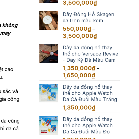
đến
Khoảng
3,500,000
₫
3,500,000₫
giá:
Dây Đồng Hồ Skagen
từ
da trơn màu kem
550,000₫
ến không
đến
550,000
₫
–
ự may
3,500,000₫
Khoảng
3,500,000
₫
giá:
Dây da đồng hồ thay
từ
thế cho Versace Revive
550,000₫
- Dây Kỳ Đà Màu Cam
đến
3,500,000₫
1,350,000
₫
–
ệt cao
Khoảng
1,650,000
₫
u.
giá:
Dây da đồng hồ thay
từ
u sắc và
thế cho Apple Watch
1,350,000₫
gia công
Da Cá Đuối Màu Trắng
đến
1,650,000₫
1,350,000
₫
Dây da đồng hồ thay
 da cũng
thế cho Apple Watch
hì da cá
Da Cá Đuối Màu Đỏ