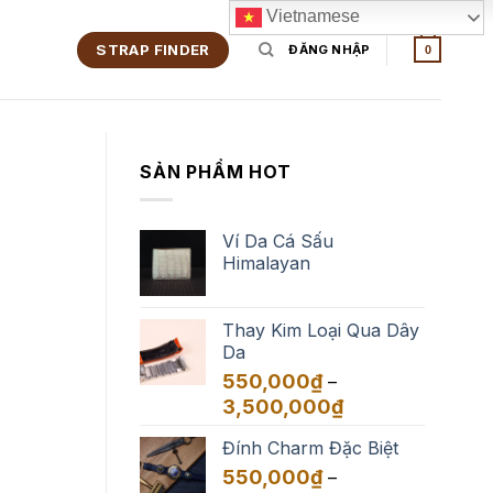
Vietnamese
STRAP FINDER
ĐĂNG NHẬP
0
SẢN PHẨM HOT
Ví Da Cá Sấu
Himalayan
Thay Kim Loại Qua Dây
Da
550,000
₫
–
Khoảng
3,500,000
₫
giá:
Đính Charm Đặc Biệt
từ
550,000₫
550,000
₫
–