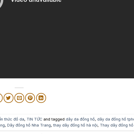
ến thức đồ da
,
TIN TỨC
and tagged
dây da đồng hồ
,
dây da đồng hồ tp
ẵng
,
Dây đồng hồ Nha Trang
,
thay dây đồng hồ hà nội
,
Thay dây đồng hồ