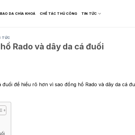
BAO DA CHÌA KHOÁ
CHẾ TÁC THỦ CÔNG
TIN TỨC
N TỨC
 hồ Rado và dây da cá đuối
 đuối để hiểu rõ hơn vì sao đồng hồ Rado và dây da cá đuố
uối