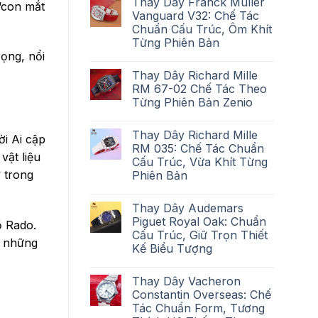
Thay Dây Franck Muller
 “con mắt
Vanguard V32: Chế Tác
Chuẩn Cấu Trúc, Ôm Khít
Từng Phiên Bản
ọng, nổi
Thay Dây Richard Mille
RM 67-02 Chế Tác Theo
Từng Phiên Bản Zenio
Thay Dây Richard Mille
i Ai cập
RM 035: Chế Tác Chuẩn
vật liệu
Cấu Trúc, Vừa Khít Từng
 trong
Phiên Bản
Thay Dây Audemars
Piguet Royal Oak: Chuẩn
ồ Rado.
Cấu Trúc, Giữ Trọn Thiết
c những
Kế Biểu Tượng
Thay Dây Vacheron
Constantin Overseas: Chế
Tác Chuẩn Form, Tương