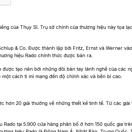
ếng của Thụy Sĩ. Trụ sở chính của thương hiệu này tọa lạc 
Schlup & Co. Được thành lập bởi Fritz, Ernst và Werner và
hương hiệu Rado chính thức được bán ra.
được tạo nên bởi những đôi bàn tay lành nghề của các n
áp một cách tỉ mỉ mang đến độ chính xác và bền bỉ cao.
 hơn 20 giải thưởng về những thiết kế tinh tế. Từ các giải
u Rado tại 5.900 cửa hàng phân bố ở hơn 150 quốc gia trê
a thương hiệu Rado là Đông Nam Á, Nhật Bản, Trung Quốc, 