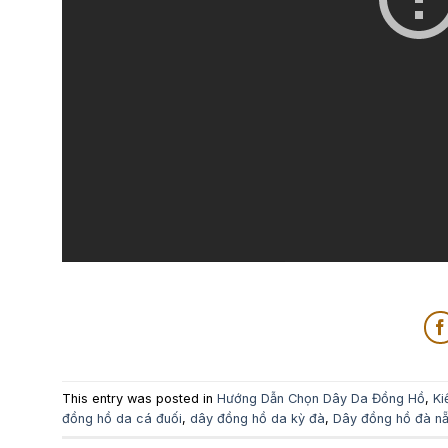
This entry was posted in
Hướng Dẫn Chọn Dây Da Đồng Hồ
,
Ki
đồng hồ da cá đuối
,
dây đồng hồ da kỳ đà
,
Dây đồng hồ đà n