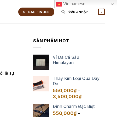
Vietnamese
STRAP FINDER
ĐĂNG NHẬP
0
SẢN PHẨM HOT
Ví Da Cá Sấu
Himalayan
i là sự
Thay Kim Loại Qua Dây
Da
550,000
₫
–
Khoảng
3,500,000
₫
giá:
Đính Charm Đặc Biệt
từ
550,000₫
550,000
₫
–