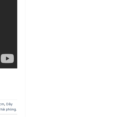
hcm
,
Dây
 hải phòng
.