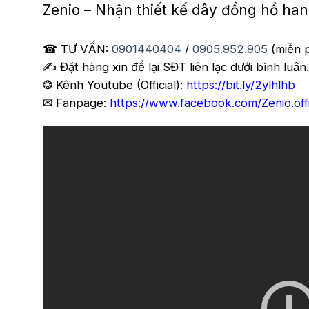
Zenio – Nhận thiết kế dây đồng hồ han
☎ TƯ VẤN:
0901440404
/
0905.952.905
(miễn p
✍️ Đặt hàng xin để lại SĐT liên lạc dưới bình luận.
❂ Kênh Youtube (Official):
https://bit.ly/2ylhlhb
✉ Fanpage:
https://www.facebook.com/Zenio.offi