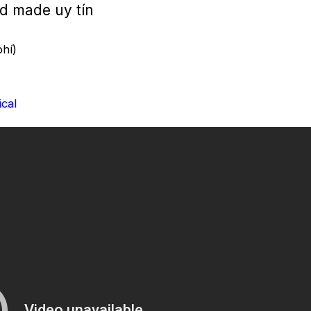
d made uy tín
hí)
cal