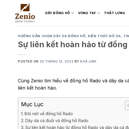
Skip
to
DÂY ĐỒNG HỒ
VÒNG TAY
THẮT LƯNG
content
HƯỚNG DẪN CHỌN DÂY DA ĐỒNG HỒ
,
KIẾN THỨC ĐỒ DA
,
TI
Sự liên kết hoàn hảo từ đồng
POSTED ON
20 THÁNG 12, 2022
BY
KHẢ LINH
Cùng Zenio tìm hiểu về đồng hồ Rado và dây da cá
liên kết hoàn hảo.
Mục Lục
Đôi nét về đồng hồ Rado
Dây da cá đuối và đồng hồ Rado
Sự liên kết hoàn hảo từ đồng hồ Rado và dây da cá đ