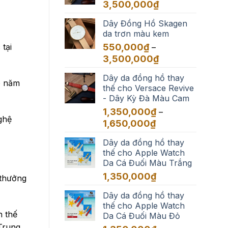
đến
Khoảng
3,500,000
₫
3,500,000₫
giá:
Dây Đồng Hồ Skagen
từ
da trơn màu kem
550,000₫
đến
550,000
₫
tại
–
3,500,000₫
Khoảng
3,500,000
₫
giá:
Dây da đồng hồ thay
từ
o năm
thế cho Versace Revive
550,000₫
- Dây Kỳ Đà Màu Cam
đến
3,500,000₫
1,350,000
₫
–
ghệ
Khoảng
1,650,000
₫
giá:
Dây da đồng hồ thay
từ
thế cho Apple Watch
1,350,000₫
Da Cá Đuối Màu Trắng
đến
1,650,000₫
1,350,000
₫
 thưởng
Dây da đồng hồ thay
thế cho Apple Watch
n thế
Da Cá Đuối Màu Đỏ
Trung