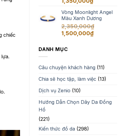
1,350,000
₫
Vòng Moonlight Angel
Màu Xanh Dương
2,350,000
₫
Giá
Giá
1,500,000
₫
g chiếc
gốc
hiện
là:
tại
DANH MỤC
2,350,000₫.
là:
 lựa.
1,500,000₫.
Câu chuyện khách hàng
(11)
Chia sẽ học tập, làm việc
(13)
Dịch vụ Zenio
(10)
do.
Hướng Dẫn Chọn Dây Da Đồng
Hồ
(221)
Kiến thức đồ da
(298)