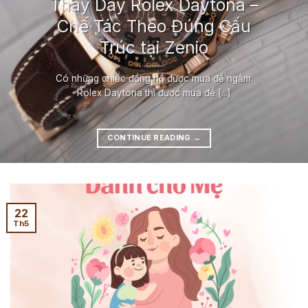
Thay Dây Rolex Daytona –
Chế Tác Theo Đúng Cấu
Trúc tại Zenio
Có những chiếc đồng hồ được mua để ngắm.
Rolex Daytona thì được mua để [...]
CONTINUE READING
→
22
Th5