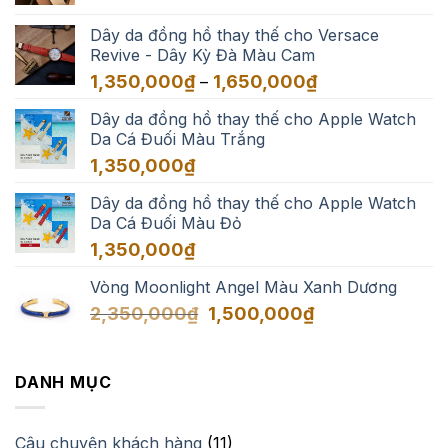
giá:
3,500,000₫
từ
Dây da đồng hồ thay thế cho Versace
550,000₫
Revive - Dây Kỳ Đà Màu Cam
đến
Khoảng
1,350,000
₫
1,650,000
₫
–
3,500,000₫
giá:
Dây da đồng hồ thay thế cho Apple Watch
từ
Da Cá Đuối Màu Trắng
1,350,000₫
đến
1,350,000
₫
1,650,000₫
Dây da đồng hồ thay thế cho Apple Watch
Da Cá Đuối Màu Đỏ
1,350,000
₫
Vòng Moonlight Angel Màu Xanh Dương
Giá
Giá
2,350,000
₫
1,500,000
₫
gốc
hiện
là:
tại
2,350,000₫.
là:
DANH MỤC
1,500,000₫.
Câu chuyện khách hàng
(11)