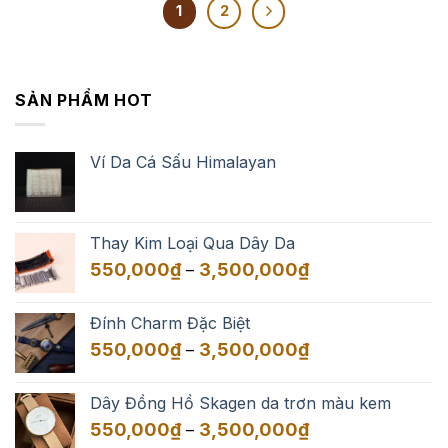
1
2
SẢN PHẨM HOT
Ví Da Cá Sấu Himalayan
Thay Kim Loại Qua Dây Da
Khoảng
550,000
₫
3,500,000
₫
–
giá:
từ
Đính Charm Đặc Biệt
550,000₫
Khoảng
550,000
₫
3,500,000
₫
–
đến
giá:
3,500,000₫
từ
Dây Đồng Hồ Skagen da trơn màu kem
550,000₫
Khoảng
550,000
₫
3,500,000
₫
–
đến