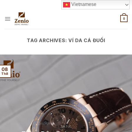
Skip
Vietnamese
to
content
0
TAG ARCHIVES:
VÍ DA CÁ ĐUỐI
08
Th8
TIN TỨC