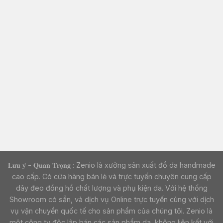
𝐋𝐮̛𝐮 𝐲́ - 𝐐𝐮𝐚𝐧 𝐓𝐫𝐨̣𝐧𝐠 : Zenio là xưởng sản xuất đồ da handmade
cao cấp. Có cửa hàng bán lẻ và trực tuyến chuyên cung cấp
dây đeo đồng hồ chất lượng và phụ kiện da. Với hệ thống
Showroom có sẵn, và dịch vụ Online trực tuyến cùng với dịch
vụ vận chuyển quốc tế cho sản phẩm của chúng tôi. Zenio là
một công ty độc lập bán các sản phẩm da, không liên kết với