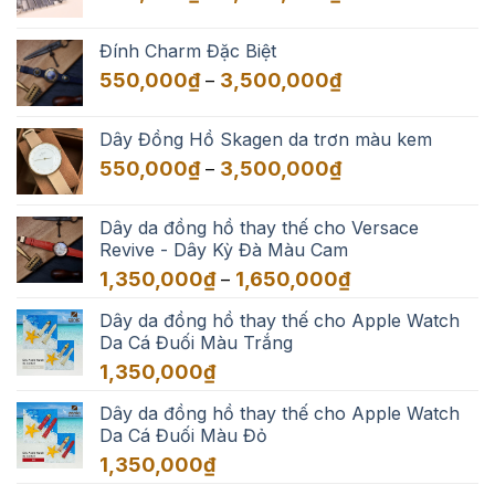
giá:
từ
Đính Charm Đặc Biệt
550,000₫
Khoảng
550,000
₫
3,500,000
₫
–
đến
giá:
3,500,000₫
từ
Dây Đồng Hồ Skagen da trơn màu kem
550,000₫
Khoảng
550,000
₫
3,500,000
₫
–
đến
giá:
3,500,000₫
từ
Dây da đồng hồ thay thế cho Versace
550,000₫
Revive - Dây Kỳ Đà Màu Cam
đến
Khoảng
1,350,000
₫
1,650,000
₫
–
3,500,000₫
giá:
Dây da đồng hồ thay thế cho Apple Watch
từ
Da Cá Đuối Màu Trắng
1,350,000₫
đến
1,350,000
₫
1,650,000₫
Dây da đồng hồ thay thế cho Apple Watch
Da Cá Đuối Màu Đỏ
1,350,000
₫