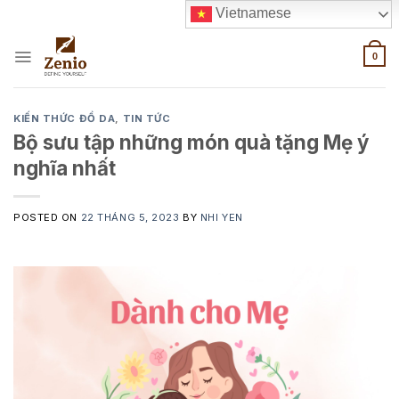
Skip
Vietnamese
to
content
0
KIẾN THỨC ĐỒ DA
,
TIN TỨC
Bộ sưu tập những món quà tặng Mẹ ý
nghĩa nhất
POSTED ON
22 THÁNG 5, 2023
BY
NHI YEN