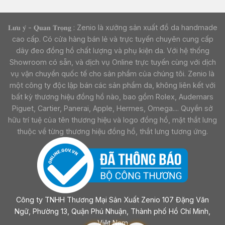
𝐋𝐮̛𝐮 𝐲́ - 𝐐𝐮𝐚𝐧 𝐓𝐫𝐨̣𝐧𝐠 : Zenio là xưởng sản xuất đồ da handmade
cao cấp. Có cửa hàng bán lẻ và trực tuyến chuyên cung cấp
dây đeo đồng hồ chất lượng và phụ kiện da. Với hệ thống
Showroom có sẵn, và dịch vụ Online trực tuyến cùng với dịch
vụ vận chuyển quốc tế cho sản phẩm của chúng tôi. Zenio là
một công ty độc lập bán các sản phẩm da, không liên kết với
bất kỳ thương hiệu đồng hồ nào, bao gồm Rolex, Audemars
Piguet, Cartier, Panerai, Apple, Hermes, Omega.... Quyền sở
hữu trí tuệ của tên thương hiệu và logo đồng hồ, mặt thắt lưng
thuộc về từng thương hiệu đồng hồ, thắt lưng tương ứng.
Công ty TNHH Thương Mại Sản Xuất Zenio 107 Đặng Văn
Ngữ, Phường 13, Quận Phú Nhuận, Thành phố Hồ Chí Minh,
Việt Nam