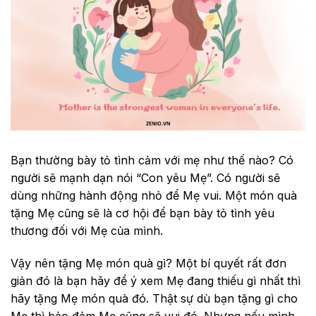
Bạn thường bày tỏ tình cảm với mẹ như thế nào? Có
người sẽ mạnh dạn nói “Con yêu Mẹ”. Có người sẽ
dùng những hành động nhỏ để Mẹ vui. Một món quà
tặng Mẹ cũng sẽ là cơ hội để bạn bày tỏ tình yêu
thương đối với Mẹ của mình.
Vậy nên tặng Mẹ món quà gì? Một bí quyết rất đơn
giản đó là bạn hãy để ý xem Mẹ đang thiếu gì nhất thì
hãy tặng Mẹ món quà đó. Thật sự dù bạn tặng gì cho
Mẹ thì bảo đảm Mẹ cũng sẽ vui đó. Nhưng nếu mình