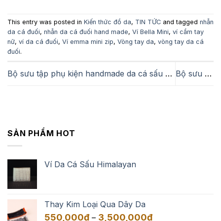
This entry was posted in
Kiến thức đồ da
,
TIN TỨC
and tagged
nhẫn
da cá đuối
,
nhẫn da cá đuối hand made
,
Ví Bella Mini
,
ví cầm tay
nữ
,
ví da cá đuối
,
Ví emma mini zip
,
Vòng tay da
,
vòng tay da cá
đuối
.
Bộ sưu tập phụ kiện handmade da cá sấu Himalaya
Bộ sưu tập quà tặng cha đầy ý nghĩa bạn nên biết
SẢN PHẨM HOT
Ví Da Cá Sấu Himalayan
Thay Kim Loại Qua Dây Da
Khoảng
550,000
₫
3,500,000
₫
–