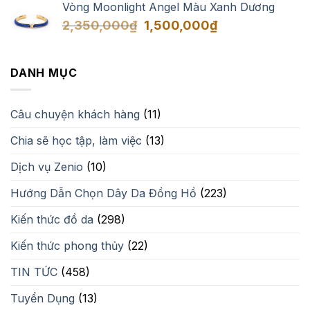
Vòng Moonlight Angel Màu Xanh Dương
Giá
Giá
2,350,000
₫
1,500,000
₫
gốc
hiện
là:
tại
2,350,000₫.
là:
DANH MỤC
1,500,000₫.
Câu chuyện khách hàng
(11)
Chia sẽ học tập, làm việc
(13)
Dịch vụ Zenio
(10)
Hướng Dẫn Chọn Dây Da Đồng Hồ
(223)
Kiến thức đồ da
(298)
Kiến thức phong thủy
(22)
TIN TỨC
(458)
Tuyển Dụng
(13)