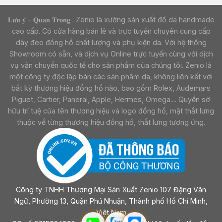
𝐋𝐮̛𝐮 𝐲́ - 𝐐𝐮𝐚𝐧 𝐓𝐫𝐨̣𝐧𝐠 : Zenio là xưởng sản xuất đồ da handmade
cao cấp. Có cửa hàng bán lẻ và trực tuyến chuyên cung cấp
dây đeo đồng hồ chất lượng và phụ kiện da. Với hệ thống
Showroom có sẵn, và dịch vụ Online trực tuyến cùng với dịch
vụ vận chuyển quốc tế cho sản phẩm của chúng tôi. Zenio là
một công ty độc lập bán các sản phẩm da, không liên kết với
bất kỳ thương hiệu đồng hồ nào, bao gồm Rolex, Audemars
Piguet, Cartier, Panerai, Apple, Hermes, Omega.... Quyền sở
hữu trí tuệ của tên thương hiệu và logo đồng hồ, mặt thắt lưng
thuộc về từng thương hiệu đồng hồ, thắt lưng tương ứng.
Công ty TNHH Thương Mại Sản Xuất Zenio 107 Đặng Văn
Ngữ, Phường 13, Quận Phú Nhuận, Thành phố Hồ Chí Minh,
Việt Nam