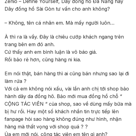
Zenio – Define Yourself, Dây đồng hồ Đà Nẵng hay
Dây đồng hồ Sài Gòn tư vấn cho anh không?
– Không, tên cá nhân em. Mà mấy người luôn…
À thì ra là vầy. Đây là chiêu cướp khách ngang trên
trang bên em đó anh.
Cứ thấy anh em bình luận là vô báo giá.
Rồi bảo rẻ hơn, cũng hàng ni kia.
Em nói thật, bán hàng thì ai cũng bán nhưng sao lại đi
làm rứa ?
Với cả em không nói xấu, vài lần anh chị tới shop bảo
hành dây da đồng hô. Bảo mới mua đồng hồ chỗ “
CỘNG TÁC VIÊN “ của shop, sao về dùng mấy bữa mà
bị hư rồi. Hay một số khách nhắn tin trực tiếp lên
fanpage hỏi sao hàng không đúng như hình, nhận
hàng mà thất vọng với shop quá ? ?
Ủa em mới nói, cộng tác viên em tên gì anh?