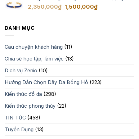
Giá
Giá
2,350,000
₫
1,500,000
₫
gốc
hiện
là:
tại
2,350,000₫.
là:
DANH MỤC
1,500,000₫.
Câu chuyện khách hàng
(11)
Chia sẽ học tập, làm việc
(13)
Dịch vụ Zenio
(10)
Hướng Dẫn Chọn Dây Da Đồng Hồ
(223)
Kiến thức đồ da
(298)
Kiến thức phong thủy
(22)
TIN TỨC
(458)
Tuyển Dụng
(13)