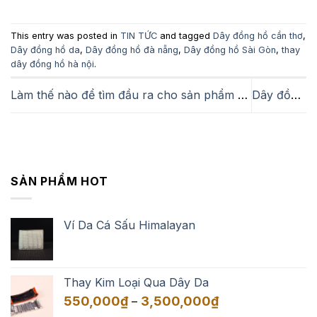
This entry was posted in
TIN TỨC
and tagged
Dây đồng hồ cần thơ
,
Dây đồng hồ da
,
Dây đồng hồ đà nẵng
,
Dây đồng hồ Sài Gòn
,
thay
dây đồng hồ hà nội
.
Làm thế nào để tìm đầu ra cho sản phẩm mới vừa sản xuất?
Dây đồng hồ da cá đuối | Dây da đồng hồ Zenio
SẢN PHẨM HOT
Ví Da Cá Sấu Himalayan
Thay Kim Loại Qua Dây Da
Khoảng
550,000
₫
3,500,000
₫
–
giá: