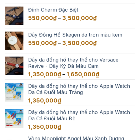
từ
Đính Charm Đặc Biệt
550,000₫
Khoảng
550,000
₫
3,500,000
₫
–
đến
giá:
3,500,000₫
từ
Dây Đồng Hồ Skagen da trơn màu kem
550,000₫
Khoảng
550,000
₫
3,500,000
₫
–
đến
giá:
3,500,000₫
từ
Dây da đồng hồ thay thế cho Versace
550,000₫
Revive - Dây Kỳ Đà Màu Cam
đến
Khoảng
1,350,000
₫
1,650,000
₫
–
3,500,000₫
giá:
Dây da đồng hồ thay thế cho Apple Watch
từ
Da Cá Đuối Màu Trắng
1,350,000₫
đến
1,350,000
₫
1,650,000₫
Dây da đồng hồ thay thế cho Apple Watch
Da Cá Đuối Màu Đỏ
1,350,000
₫
Vòng Moonlight Angel Màu Xanh Dương