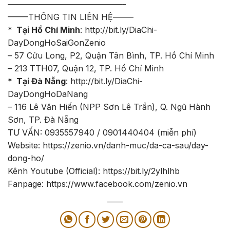
——————————————-
——–THÔNG TIN LIÊN HỆ——–
* Tại Hồ Chí Minh
:
http://bit.ly/DiaChi-
DayDongHoSaiGonZenio
– 57 Cửu Long, P2, Quận Tân Bình, TP. Hồ Chí Minh
– 213 TTH07, Quận 12, TP. Hồ Chí Minh
* Tại Đà Nẵng
:
http://bit.ly/DiaChi-
DayDongHoDaNang
– 116 Lê Văn Hiến (NPP Sơn Lê Trần), Q. Ngũ Hành
Sơn, TP. Đà Nẵng
TƯ VẤN: 0935557940 / 0901440404 (miễn phí)
Website:
https://zenio.vn/danh-muc/da-ca-sau/day-
dong-ho/
Kênh Youtube (Official): https://bit.ly/2ylhlhb
Fanpage: https://www.facebook.com/zenio.vn