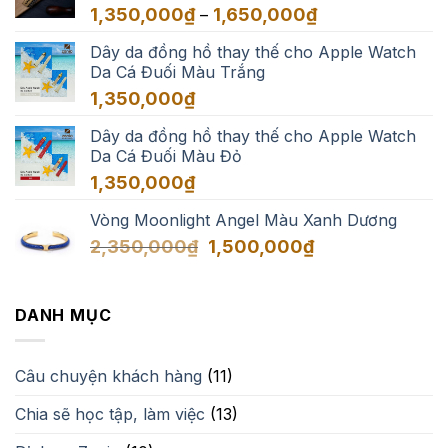
Khoảng
1,350,000
₫
1,650,000
₫
–
3,500,000₫
giá:
Dây da đồng hồ thay thế cho Apple Watch
từ
Da Cá Đuối Màu Trắng
1,350,000₫
đến
1,350,000
₫
1,650,000₫
Dây da đồng hồ thay thế cho Apple Watch
Da Cá Đuối Màu Đỏ
1,350,000
₫
Vòng Moonlight Angel Màu Xanh Dương
Giá
Giá
2,350,000
₫
1,500,000
₫
gốc
hiện
là:
tại
2,350,000₫.
là:
DANH MỤC
1,500,000₫.
Câu chuyện khách hàng
(11)
Chia sẽ học tập, làm việc
(13)