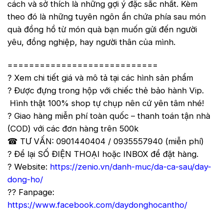
cách và sở thích là những gợi ý đặc sắc nhất. Kèm
theo đó là những tuyên ngôn ẩn chứa phía sau món
quà đồng hồ từ món quà bạn muốn gửi đến người
yêu, đồng nghiệp, hay người thân của mình.
============================
? Xem chi tiết giá và mô tả tại các hình sản phẩm
? Được đựng trong hộp với chiếc thẻ bảo hành Vip.
Hình thật 100% shop tự chụp nên cứ yên tâm nhé!
? Giao hàng miễn phí toàn quốc – thanh toán tận nhà
(COD) với các đơn hàng trên 500k
☎ TƯ VẤN: 0901440404 / 0935557940 (miễn phí)
? Để lại SỐ ĐIỆN THOẠI hoặc INBOX để đặt hàng.
? Website:
https://zenio.vn/danh-muc/da-ca-sau/day-
dong-ho/
?? Fanpage:
https://www.facebook.com/daydonghocantho/