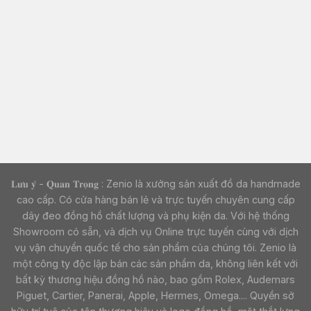
𝐋𝐮̛𝐮 𝐲́ - 𝐐𝐮𝐚𝐧 𝐓𝐫𝐨̣𝐧𝐠 : Zenio là xưởng sản xuất đồ da handmade
cao cấp. Có cửa hàng bán lẻ và trực tuyến chuyên cung cấp
dây đeo đồng hồ chất lượng và phụ kiện da. Với hệ thống
Showroom có sẵn, và dịch vụ Online trực tuyến cùng với dịch
vụ vận chuyển quốc tế cho sản phẩm của chúng tôi. Zenio là
một công ty độc lập bán các sản phẩm da, không liên kết với
bất kỳ thương hiệu đồng hồ nào, bao gồm Rolex, Audemars
Piguet, Cartier, Panerai, Apple, Hermes, Omega.... Quyền sở