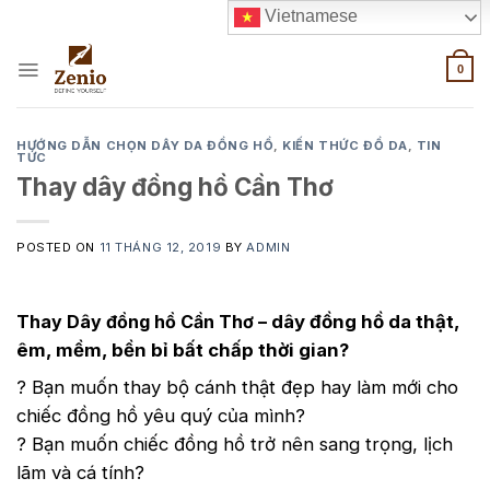
Skip
Vietnamese
to
content
0
HƯỚNG DẪN CHỌN DÂY DA ĐỒNG HỒ
,
KIẾN THỨC ĐỒ DA
,
TIN
TỨC
Thay dây đồng hồ Cần Thơ
POSTED ON
11 THÁNG 12, 2019
BY
ADMIN
Thay Dây đồng hồ Cần Thơ –
dây đồng hồ da thật,
êm, mềm, bền bỉ bất chấp thời gian?
? Bạn muốn thay bộ cánh thật đẹp hay làm mới cho
chiếc đồng hồ yêu quý của mình?
? Bạn muốn chiếc đồng hồ trở nên sang trọng, lịch
lãm và cá tính?