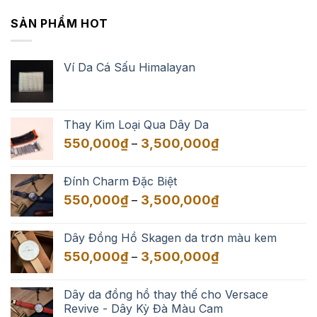
SẢN PHẨM HOT
Ví Da Cá Sấu Himalayan
Thay Kim Loại Qua Dây Da
Khoảng
550,000
₫
3,500,000
₫
–
giá:
từ
Đính Charm Đặc Biệt
550,000₫
Khoảng
550,000
₫
3,500,000
₫
–
đến
giá:
3,500,000₫
từ
Dây Đồng Hồ Skagen da trơn màu kem
550,000₫
Khoảng
550,000
₫
3,500,000
₫
–
đến
giá:
3,500,000₫
từ
Dây da đồng hồ thay thế cho Versace
550,000₫
Revive - Dây Kỳ Đà Màu Cam
đến