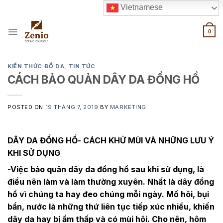
Skip
Vietnamese
to
content
0
KIẾN THỨC ĐỒ DA
,
TIN TỨC
CÁCH BẢO QUẢN DÂY DA ĐỒNG HỒ
POSTED ON
19 THÁNG 7, 2019
BY
MARKETING
DÂY DA ĐỒNG HỒ- CÁCH KHỬ MÙI VÀ NHỮNG LƯU Ý
KHI SỬ DỤNG
-Việc bảo quản dây da đồng hồ sau khi sử dụng, là
điều nên làm và làm thường xuyên. Nhất là dây đồng
hồ vì chúng ta hay đeo chúng mỗi ngày. Mồ hôi, bụi
bẩn, nước là những thứ liên tục tiếp xúc nhiều, khiến
dây da hay bị ẩm thấp và có mùi hôi. Cho nên, hôm