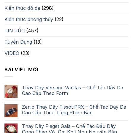
Kiến thức đồ da
(298)
Kiến thức phong thủy
(22)
TIN TỨC
(457)
Tuyển Dụng
(13)
VIDEO
(23)
BÀI VIẾT MỚI
Thay Dây Versace Vanitas – Chế Tác Dây Da
Cao Cấp Theo Form
Zenio Thay Dây Tissot PRX – Chế Tác Dây Da
Cao Cấp Theo Từng Phiên Bản
Thay Dây Piaget Gala – Chế Tác Đầu Dây
Cong Theo Vỏ, Ôm Khít Như Nguyên Bản