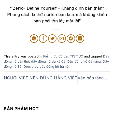
“ Zenio- Define Yourself – Khẳng định bản thân”
Phong cách là thứ nói lên bạn là ai mà không khiến
bạn phải tốn lấy một lời”
This entry was posted in
Kiến thức đồ da
,
TIN TỨC
and tagged
Dây
đồng hồ cần thơ
,
dây đồng hồ da kỳ đà
,
Dây đồng hồ đà nẵng
,
Dây
đồng hồ Sài Gòn
,
thay dây đồng hồ hà nội
.
NGƯỜI VIỆT NÊN DÙNG HÀNG VIỆT
Văn hóa tặng quà trong đời sống thường ngày
SẢN PHẨM HOT