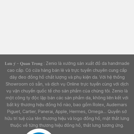
𝐋𝐮̛𝐮 𝐲́ - 𝐐𝐮𝐚𝐧 𝐓𝐫𝐨̣𝐧𝐠 : Zenio là xưởng sản xuất đồ da handmade
cao cấp. Có cửa hàng bán lẻ và trực tuyến chuyên cung cấp
dây đeo đồng hồ chất lượng và phụ kiện da. Với hệ thống
Showroom có sẵn, và dịch vụ Online trực tuyến cùng với dịch
vụ vận chuyển quốc tế cho sản phẩm của chúng tôi. Zenio là
một công ty độc lập bán các sản phẩm da, không liên kết với
bất kỳ thương hiệu đồng hồ nào, bao gồm Rolex, Audemars
Piguet, Cartier, Panerai, Apple, Hermes, Omega.... Quyền sở
hữu trí tuệ của tên thương hiệu và logo đồng hồ, mặt thắt lưng
thuộc về từng thương hiệu đồng hồ, thắt lưng tương ứng.