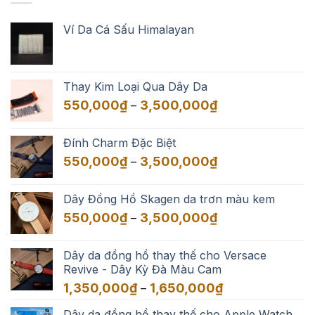
Ví Da Cá Sấu Himalayan
Thay Kim Loại Qua Dây Da
Khoảng
550,000
₫
3,500,000
₫
–
giá:
từ
Đính Charm Đặc Biệt
550,000₫
Khoảng
550,000
₫
3,500,000
₫
–
đến
giá:
3,500,000₫
từ
Dây Đồng Hồ Skagen da trơn màu kem
550,000₫
Khoảng
550,000
₫
3,500,000
₫
–
đến
giá:
3,500,000₫
từ
Dây da đồng hồ thay thế cho Versace
550,000₫
Revive - Dây Kỳ Đà Màu Cam
đến
Khoảng
1,350,000
₫
1,650,000
₫
–
3,500,000₫
giá:
Dây da đồng hồ thay thế cho Apple Watch