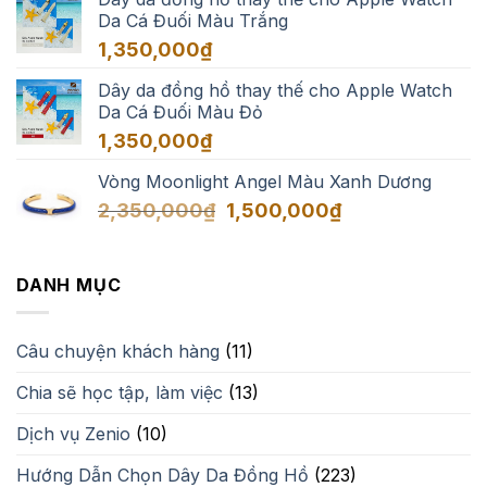
từ
Da Cá Đuối Màu Trắng
1,350,000₫
đến
1,350,000
₫
1,650,000₫
Dây da đồng hồ thay thế cho Apple Watch
Da Cá Đuối Màu Đỏ
1,350,000
₫
Vòng Moonlight Angel Màu Xanh Dương
Giá
Giá
2,350,000
₫
1,500,000
₫
gốc
hiện
là:
tại
2,350,000₫.
là:
DANH MỤC
1,500,000₫.
Câu chuyện khách hàng
(11)
Chia sẽ học tập, làm việc
(13)
Dịch vụ Zenio
(10)
Hướng Dẫn Chọn Dây Da Đồng Hồ
(223)