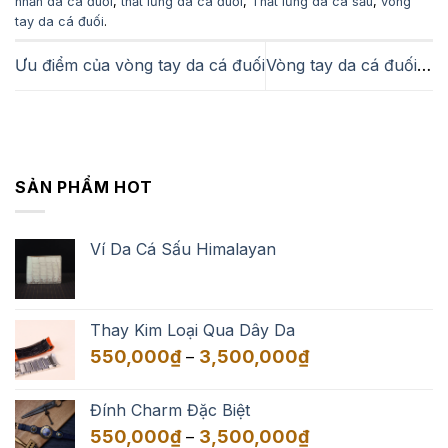
nhẫn da cá đuối
,
thắt lưng da cá đuối
,
Thắt lưng da cá sấu
,
vòng
tay da cá đuối
.
Ưu điểm của vòng tay da cá đuối
Vòng tay da cá đuối và những sắc màu của cuộc sống
SẢN PHẨM HOT
Ví Da Cá Sấu Himalayan
Thay Kim Loại Qua Dây Da
Khoảng
550,000
₫
3,500,000
₫
–
giá:
từ
Đính Charm Đặc Biệt
550,000₫
Khoảng
550,000
₫
3,500,000
₫
–
đến