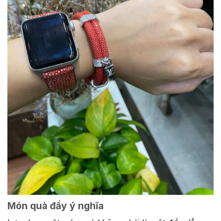
vong tay da ca duoi charm LV zenio do
Món quà đầy ý nghĩa