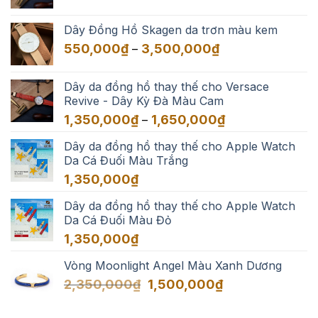
giá:
3,500,000₫
từ
Dây Đồng Hồ Skagen da trơn màu kem
550,000₫
Khoảng
550,000
₫
3,500,000
₫
–
đến
giá:
3,500,000₫
từ
Dây da đồng hồ thay thế cho Versace
550,000₫
Revive - Dây Kỳ Đà Màu Cam
đến
Khoảng
1,350,000
₫
1,650,000
₫
–
3,500,000₫
giá:
Dây da đồng hồ thay thế cho Apple Watch
từ
Da Cá Đuối Màu Trắng
1,350,000₫
đến
1,350,000
₫
1,650,000₫
Dây da đồng hồ thay thế cho Apple Watch
Da Cá Đuối Màu Đỏ
1,350,000
₫
Vòng Moonlight Angel Màu Xanh Dương
Giá
Giá
2,350,000
₫
1,500,000
₫
gốc
hiện
là:
tại