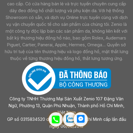
cao cấp. Có cửa hàng bán lẻ và trực tuyến chuyên cung cấp
dây đeo đồng hồ chất lượng và phụ kiện da. Với hệ thống
Showroom có sẵn, và dịch vụ Online trực tuyến cùng với dịch
vụ vận chuyển quốc tế cho sản phẩm của chúng tôi. Zenio là
một công ty độc lập bán các sản phẩm da, không liên kết với
bất kỳ thương hiệu đồng hồ nào, bao gồm Rolex, Audemars
Piguet, Cartier, Panerai, Apple, Hermes, Omega.... Quyền sở
hữu trí tuệ của tên thương hiệu và logo đồng hồ, mặt thắt lưng
thuộc về từng thương hiệu đồng hồ, thắt lưng tương ứng.
Công ty TNHH Thương Mại Sản Xuất Zenio 107 Đặng Văn
Ngữ, Phường 13, Quận Phú Nhuận, Thành phố Hồ Chí Minh,
Việt Nam
GP số 0315834520 do sở KHĐT Tp Hồ Chí Minh cấp lần đầu
ngày 06/08/2019