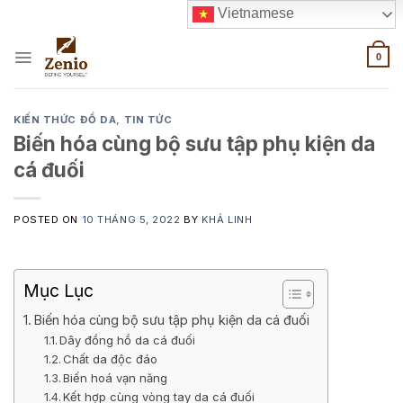
Skip
Vietnamese
to
content
0
KIẾN THỨC ĐỒ DA
,
TIN TỨC
Biến hóa cùng bộ sưu tập phụ kiện da
cá đuối
POSTED ON
10 THÁNG 5, 2022
BY
KHẢ LINH
Mục Lục
Biến hóa cùng bộ sưu tập phụ kiện da cá đuối
Dây đồng hồ da cá đuối
Chất da độc đáo
Biến hoá vạn năng
Kết hợp cùng vòng tay da cá đuối