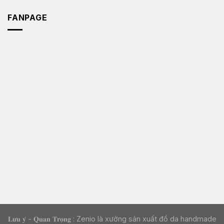
FANPAGE
𝐋𝐮̛𝐮 𝐲́ - 𝐐𝐮𝐚𝐧 𝐓𝐫𝐨̣𝐧𝐠 : Zenio là xưởng sản xuất đồ da handmade