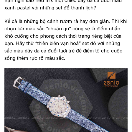
Bạn nghĩ sao nếu mix một chiếc dây da cá đuối màu
xanh pastel với những set đồ thanh lịch?
Kể cả là những bộ cánh rườm rà hay đơn giản. Thì khi
chọn lựa màu sắc “chuẩn gu” cũng sẽ là điểm nhấn
khó cưỡng cho phong cách thời trang riêng biệt của
bạn. Hãy thử “thiên biến vạn hoá” set đồ với những
sắc màu dây da cá đuối tươi trẻ để điểm tô cho cuộc
sống thêm rực rỡ màu sắc.