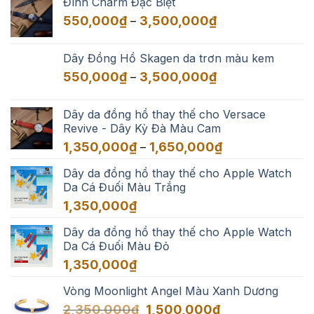
Đính Charm Đặc Biệt
550,000₫
Khoảng
550,000
₫
3,500,000
₫
–
đến
giá:
3,500,000₫
từ
Dây Đồng Hồ Skagen da trơn màu kem
550,000₫
Khoảng
550,000
₫
3,500,000
₫
–
đến
giá:
3,500,000₫
từ
Dây da đồng hồ thay thế cho Versace
550,000₫
Revive - Dây Kỳ Đà Màu Cam
đến
Khoảng
1,350,000
₫
1,650,000
₫
–
3,500,000₫
giá:
Dây da đồng hồ thay thế cho Apple Watch
từ
Da Cá Đuối Màu Trắng
1,350,000₫
đến
1,350,000
₫
1,650,000₫
Dây da đồng hồ thay thế cho Apple Watch
Da Cá Đuối Màu Đỏ
1,350,000
₫
Vòng Moonlight Angel Màu Xanh Dương
Giá
Giá
2,350,000
₫
1,500,000
₫