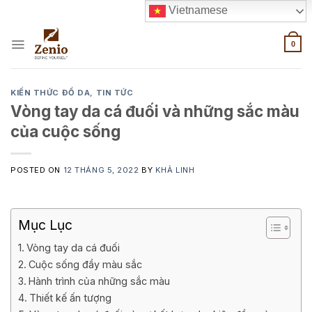
Skip
Vietnamese
to
content
0
KIẾN THỨC ĐỒ DA
,
TIN TỨC
Vòng tay da cá đuối và những sắc màu
của cuộc sống
POSTED ON
12 THÁNG 5, 2022
BY
KHẢ LINH
Mục Lục
Vòng tay da cá đuối
Cuộc sống đầy màu sắc
Hành trình của những sắc màu
Thiết kế ấn tượng