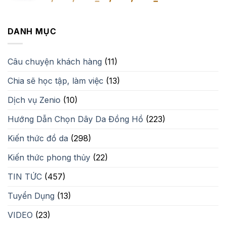
gốc
hiện
là:
tại
2,350,000₫.
là:
DANH MỤC
1,500,000₫.
Câu chuyện khách hàng
(11)
Chia sẽ học tập, làm việc
(13)
Dịch vụ Zenio
(10)
Hướng Dẫn Chọn Dây Da Đồng Hồ
(223)
Kiến thức đồ da
(298)
Kiến thức phong thủy
(22)
TIN TỨC
(457)
Tuyển Dụng
(13)
VIDEO
(23)