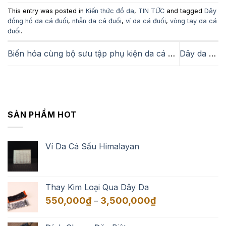
This entry was posted in
Kiến thức đồ da
,
TIN TỨC
and tagged
Dây
đồng hồ da cá đuối
,
nhẫn da cá đuối
,
ví da cá đuối
,
vòng tay da cá
đuối
.
Biến hóa cùng bộ sưu tập phụ kiện da cá đuối
Dây da kỳ đà cho đồng hồ Zenith danh tiếng
SẢN PHẨM HOT
Ví Da Cá Sấu Himalayan
Thay Kim Loại Qua Dây Da
Khoảng
550,000
₫
3,500,000
₫
–
giá:
từ