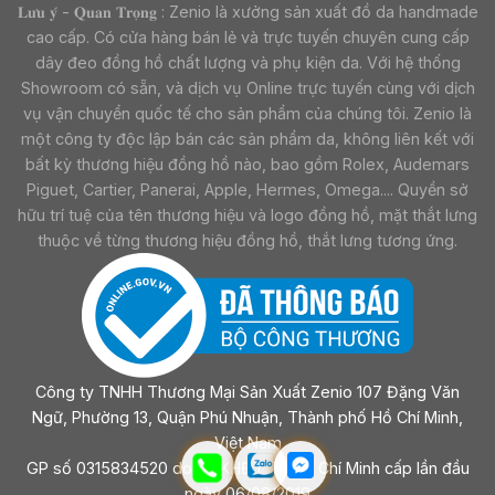
𝐋𝐮̛𝐮 𝐲́ - 𝐐𝐮𝐚𝐧 𝐓𝐫𝐨̣𝐧𝐠 : Zenio là xưởng sản xuất đồ da handmade
cao cấp. Có cửa hàng bán lẻ và trực tuyến chuyên cung cấp
dây đeo đồng hồ chất lượng và phụ kiện da. Với hệ thống
Showroom có sẵn, và dịch vụ Online trực tuyến cùng với dịch
vụ vận chuyển quốc tế cho sản phẩm của chúng tôi. Zenio là
một công ty độc lập bán các sản phẩm da, không liên kết với
bất kỳ thương hiệu đồng hồ nào, bao gồm Rolex, Audemars
Piguet, Cartier, Panerai, Apple, Hermes, Omega.... Quyền sở
hữu trí tuệ của tên thương hiệu và logo đồng hồ, mặt thắt lưng
thuộc về từng thương hiệu đồng hồ, thắt lưng tương ứng.
Công ty TNHH Thương Mại Sản Xuất Zenio 107 Đặng Văn
Ngữ, Phường 13, Quận Phú Nhuận, Thành phố Hồ Chí Minh,
Việt Nam
GP số 0315834520 do sở KHĐT Tp Hồ Chí Minh cấp lần đầu
ngày 06/08/2019