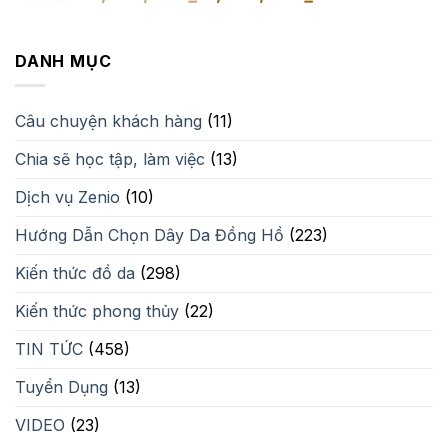
gốc
hiện
là:
tại
2,350,000₫.
là:
DANH MỤC
1,500,000₫.
Câu chuyện khách hàng
(11)
Chia sẽ học tập, làm việc
(13)
Dịch vụ Zenio
(10)
Hướng Dẫn Chọn Dây Da Đồng Hồ
(223)
Kiến thức đồ da
(298)
Kiến thức phong thủy
(22)
TIN TỨC
(458)
Tuyển Dụng
(13)
VIDEO
(23)