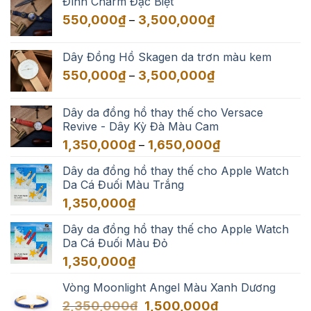
Đính Charm Đặc Biệt
550,000₫
Khoảng
550,000
₫
3,500,000
₫
–
đến
giá:
3,500,000₫
từ
Dây Đồng Hồ Skagen da trơn màu kem
550,000₫
Khoảng
550,000
₫
3,500,000
₫
–
đến
giá:
3,500,000₫
từ
Dây da đồng hồ thay thế cho Versace
550,000₫
Revive - Dây Kỳ Đà Màu Cam
đến
Khoảng
1,350,000
₫
1,650,000
₫
–
3,500,000₫
giá:
Dây da đồng hồ thay thế cho Apple Watch
từ
Da Cá Đuối Màu Trắng
1,350,000₫
đến
1,350,000
₫
1,650,000₫
Dây da đồng hồ thay thế cho Apple Watch
Da Cá Đuối Màu Đỏ
1,350,000
₫
Vòng Moonlight Angel Màu Xanh Dương
Giá
Giá
2,350,000
₫
1,500,000
₫