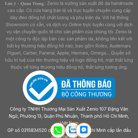
𝐋𝐮̛𝐮 𝐲́ - 𝐐𝐮𝐚𝐧 𝐓𝐫𝐨̣𝐧𝐠 : Zenio là xưởng sản xuất đồ da handmade
cao cấp. Có cửa hàng bán lẻ và trực tuyến chuyên cung cấp
dây đeo đồng hồ chất lượng và phụ kiện da. Với hệ thống
Showroom có sẵn, và dịch vụ Online trực tuyến cùng với dịch
vụ vận chuyển quốc tế cho sản phẩm của chúng tôi. Zenio là
một công ty độc lập bán các sản phẩm da, không liên kết với
bất kỳ thương hiệu đồng hồ nào, bao gồm Rolex, Audemars
Piguet, Cartier, Panerai, Apple, Hermes, Omega.... Quyền sở
hữu trí tuệ của tên thương hiệu và logo đồng hồ, mặt thắt lưng
thuộc về từng thương hiệu đồng hồ, thắt lưng tương ứng.
Công ty TNHH Thương Mại Sản Xuất Zenio 107 Đặng Văn
Ngữ, Phường 13, Quận Phú Nhuận, Thành phố Hồ Chí Minh,
Việt Nam
GP số 0315834520 do sở KHĐT Tp Hồ Chí Minh cấp lần đầu
ngày 06/08/2019