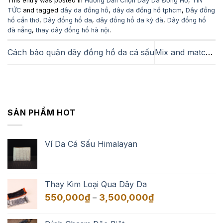
This entry was posted in
Hướng Dẫn Chọn Dây Da Đồng Hồ
,
TIN
TỨC
and tagged
dây da đồng hồ
,
dây da đồng hồ tphcm
,
Dây đồng
hồ cần thơ
,
Dây đồng hồ da
,
dây đồng hồ da kỳ đà
,
Dây đồng hồ
đà nẵng
,
thay dây đồng hồ hà nội
.
Cách bảo quản dây đồng hồ da cá sấu
Mix and match với dây đồng hồ da cá đuối
SẢN PHẨM HOT
Ví Da Cá Sấu Himalayan
Thay Kim Loại Qua Dây Da
Khoảng
550,000
₫
3,500,000
₫
–
giá:
từ